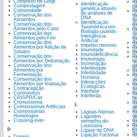
Complexo de Golgi
Re
Identificação
Compostagem
ci
genética através
Comunidade
R
de análises de
Conservação dos
H
DNA
Alimentos
S
Identificação
Conservação dos
R
Taxonómica em
Alimentos pelo Calor
R
Biologia usando
Conservação dos
S
Inteligência
Alimentos pelo Frio
R
Artificial
Conservação dos
R
Impulso nervoso
Alimentos por Adição de
R
Imunidade
Solutos
Re
Imunodeficiência
Conservação dos
R
Imunologia
Alimentos por Defumação
ho
Incineração
Conservação dos
pa
Infertilidade
Alimentos por
R
Infertilidade
Fermentação
R
Humana
Conservação dos
a
Interacções
Alimentos por Irradiação
R
Ecológicas
Contracepção
As
Interfase
Coronavírus
R
Interferão
CRISPR/Cas
hu
Cromossoma
R
L
Cromossomas Artificiais
s
Cromossomas
Re
Lagoas Alpinas
Homólogos
d
Lagostim-
Crossing-over
R
vermelho-do-
Re
Louisiana
D
E
Ligase do DNA
Ri
Ligação Factorial
Darwin