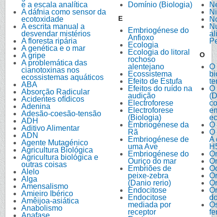
e a escala analítica
Domínio (Biologia)
Ne
A dáfnia como sensor da
Ni
E
ecotoxidade
N
A escrita manual a
Nu
Embriogénese do
desvendar mistérios
al
Anfioxo
A floresta ripária
P
Ecologia
A genética e o mar
Ecologia do litoral
O
A gripe
rochoso
A problemática das
alentejano
O 
cianotoxinas nos
Ecossistema
bi
ecossistemas aquáticos
Efeito de Estufa
te
ABA
Efeitos do ruído na
O 
Absorção Radicular
audição
(D
Acidentes ofídicos
Electroforese
c
Adenina
Electroforese
e
Adesão-coesão-tensão
(Biologia)
ec
ADH
Embriogénese da
O 
Aditivo Alimentar
Rã
O 
ADN
Embriogénese de
A 
Agente Mutagénico
uma Ave
H
Agricultura Biológica
Embriogénese do
O
Agricultura biológica e
Ouriço do mar
O
outras coisas
Embriões de
O
Alelo
peixe-zebra
O
Alga
(Danio rerio)
O
Amensalismo
Endocitose
O
Amieiro Ibérico
Endocitose
d
Amêijoa-asiática
mediada por
O
Anabolismo
receptor
fe
Anafase