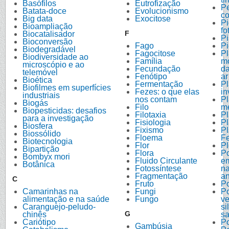
Basófilos
Eutrofização
Pe
Batata-doce
Evolucionismo
co
Big data
Exocitose
P
Bioampliação
fo
F
Biocatalisador
Pi
Bioconversão
Fago
Pi
Biodegradável
Fagocitose
Pl
Biodiversidade ao
Família
m
microscópio e ao
Fecundação
da
telemóvel
Fenótipo
ar
Bioética
Fermentação
Pl
Biofilmes em superfícies
Fezes: o que elas
in
industriais
nos contam
Pl
Biogás
Filo
me
Biopesticidas: desafios
Filotaxia
Pl
para a investigação
Fisiologia
P
Biosfera
Fixismo
Pl
Biossólido
Floema
Fe
Biotecnologia
Flor
Pl
Bipartição
Flora
Po
Bombyx mori
Fluido Circulante
e
Botânica
Fotossíntese
na
Fragmentação
an
C
Fruto
Po
Camarinhas na
Fungi
Po
alimentação e na saúde
Fungo
v
Caranguejo-peludo-
si
G
chinês
s
Cariótipo
P
Gambúsia