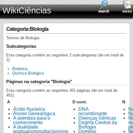
WikiCiências
Categoria:Biologia
Termos de Biologia
Subcategorias
Esta categoria contém as seguintes 2 subcategorias (de um total de
2).
Botânica
Química Biológica
Páginas na categoria "Biologia"
Esta categoria contém as seguintes 401 páginas (de um total de
401).
A
D cont.
N
Ácido Nucleico
DNA
N
Árvore Genealógica
recombinante
Na
A aventura para o
Doenças Génicas
N
conhecimento
Dogma Central da
ma
A dualidade
Biologia
pi
gradualismosaltacionismo
Domínio
N