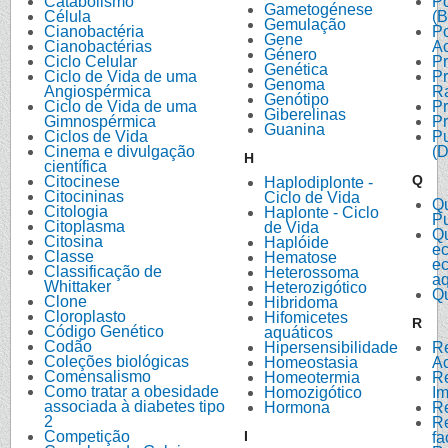
Catabolismo
P
Gametogénese
Célula
(B
Gemulação
Cianobactéria
Po
Gene
Cianobactérias
A
Género
Ciclo Celular
P
Genética
Ciclo de Vida de uma
P
Genoma
Angiospérmica
Ra
Genótipo
Ciclo de Vida de uma
Pr
Giberelinas
Gimnospérmica
Pr
Guanina
Ciclos de Vida
P
Cinema e divulgação
(D
H
científica
Q
Citocinese
Haplodiplonte -
Citocininas
Ciclo de Vida
Q
Citologia
Haplonte - Ciclo
P
Citoplasma
de Vida
Q
Citosina
Haplóide
ec
Classe
Hematose
e
Classificação de
Heterossoma
aq
Whittaker
Heterozigótico
Qu
Clone
Hibridoma
Cloroplasto
Hifomicetes
R
Código Genético
aquáticos
Codão
Hipersensibilidade
R
Coleções biológicas
Homeostasia
A
Comensalismo
Homeotermia
R
Como tratar a obesidade
Homozigótico
I
associada à diabetes tipo
Hormona
R
2
R
Competição
I
fa