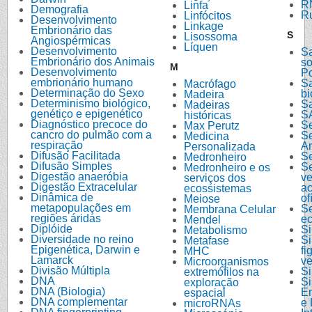
R
Linfa
Demografia
Ru
Linfócitos
Desenvolvimento
Linkage
Embrionário das
S
Lisossoma
Angiospérmicas
Líquen
Desenvolvimento
Sa
Embrionário dos Animais
so
M
Desenvolvimento
Po
embrionário humano
S
Macrófago
Determinação do Sexo
bi
Madeira
Determinismo biológico,
S
Madeiras
genético e epigenético
S
históricas
Diagnóstico precoce do
S
Max Perutz
cancro do pulmão com a
S
Medicina
respiração
Ar
Personalizada
Difusão Facilitada
S
Medronheiro
Difusão Simples
S
Medronheiro e os
Digestão anaeróbia
v
serviços dos
Digestão Extracelular
ac
ecossistemas
Dinâmica de
of
Meiose
metapopulações em
Se
Membrana Celular
regiões áridas
ec
Mendel
Diplóide
S
Metabolismo
Diversidade no reino
Si
Metafase
Epigenética, Darwin e
fi
MHC
Lamarck
v
Microorganismos
Divisão Múltipla
S
extremófilos na
DNA
S
exploração
DNA (Biologia)
E
espacial
DNA complementar
e 
microRNAs