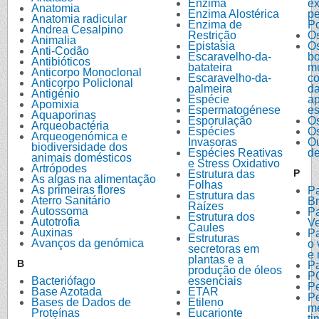
Enzima
ex
Anatomia
Enzima Alostérica
p
Anatomia radicular
Enzima de
Po
Andrea Cesalpino
Restrição
O
Animalia
Epistasia
O
Anti-Codão
Escaravelho-da-
bo
Antibióticos
batateira
m
Anticorpo Monoclonal
Escaravelho-da-
co
Anticorpo Policlonal
palmeira
d
Antigénio
Espécie
a
Apomixia
Espermatogénese
es
Aquaporinas
Esporulação
O
Arqueobactéria
Espécies
O
Arqueogenómica e
Invasoras
Ou
biodiversidade dos
Espécies Reativas
de
animais domésticos
e Stress Oxidativo
Artrópodes
P
Estrutura das
As algas na alimentação
Folhas
As primeiras flores
Pa
Estrutura das
Aterro Sanitário
Br
Raízes
Autossoma
Pa
Estrutura dos
Autotrofia
Ve
Caules
Auxinas
Pa
Estruturas
Avanços da genómica
o 
secretoras em
e
plantas e a
B
P
produção de óleos
P
Bacteriófago
essenciais
Pe
Base Azotada
ETAR
Pe
Bases de Dados de
Etileno
m
Proteínas
Eucarionte
ti