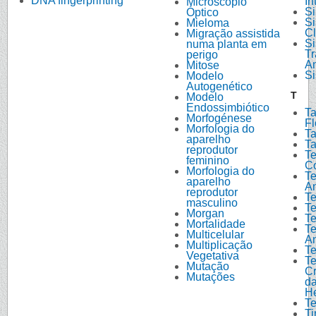
DNA fingerprinting
In
Microscópio
Si
Óptico
Si
Mieloma
Cl
Migração assistida
Si
numa planta em
Tr
perigo
A
Mitose
Si
Modelo
Autogenético
T
Modelo
Endossimbiótico
Ta
Morfogénese
Fl
Morfologia do
T
aparelho
T
reprodutor
Te
feminino
Co
Morfologia do
Te
aparelho
A
reprodutor
Te
masculino
Te
Morgan
Te
Mortalidade
Te
Multicelular
A
Multiplicação
Te
Vegetativa
Te
Mutação
C
Mutações
d
He
Te
Ti