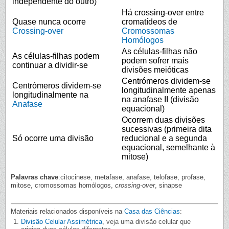
independente do outro)
Há crossing-over entre
Quase nunca ocorre
cromatídeos de
Crossing-over
Cromossomas
Homólogos
As células-filhas não
As células-filhas podem
podem sofrer mais
continuar a dividir-se
divisões meióticas
Centrómeros dividem-se
Centrómeros dividem-se
longitudinalmente apenas
longitudinalmente na
na anafase II (divisão
Anafase
equacional)
Ocorrem duas divisões
sucessivas (primeira dita
Só ocorre uma divisão
reducional e a segunda
equacional, semelhante à
mitose)
Palavras chave
:citocinese, metafase, anafase, telofase, profase,
mitose, cromossomas homólogos,
crossing-over
, sinapse
Materiais relacionados disponíveis na
Casa das Ciências
:
Divisão Celular Assimétrica
, veja uma divisão celular que