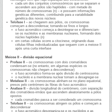
cada um dos conjuntos cromossómicos que se separam e
ascendem aos pólos são haplóides - com metade do
número de cromossomas (n) – e possuem informações
genéticas diferentes, contribuindo para a variabilidade
genética dos novos núcleos
Telofase I
– ao chegarem aos pólos, os cromossomas
começam a descondensar, tornando-se finos e longos
o fuso acromático começa a desintegrar-se e diferenciam-
se os nucléolos e as membranas nucleares, formando dois
núcleo haplóides (n)
em certas células ocorre a citocinese, originando duas
células-filhas individualizadas que seguem com a meiose II
após uma curta interfase
Meiose II – divisão equacional
Profase II
– os cromossomas com dois cromatídeos
condensam-se (no entanto, em algumas espécies os
cromossomas não chegam a descondensar)
o fuso acromático forma-se após divisão do centrossoma
o nucléolo e a membrana nuclear tornam a desagregar-se
Metafase II
– os cromossomas alinham-se no plano equatorial,
presos pelo centrómero às fibras do fuso acromático
Anafase II
– divisão longitudinal do centrómero, com separação
dos cromatídeos-irmãos que ascendem aleatoriamente a pólos
opostos
cada cromatídeo passa a ser considerado um cromossoma
Telofase II
– os cromossomas atingem os pólos e começam a
descondensar
o fuso acromático desorganiza-se e os nucléolos e as