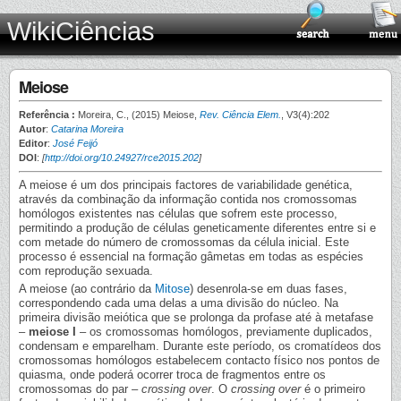
WikiCiências
Meiose
Referência :
Moreira, C., (2015) Meiose,
Rev. Ciência Elem.
, V3(4):202
Autor
:
Catarina Moreira
Editor
:
José Feijó
DOI
:
[
http://doi.org/10.24927/rce2015.202
]
A meiose é um dos principais factores de variabilidade genética,
através da combinação da informação contida nos cromossomas
homólogos existentes nas células que sofrem este processo,
permitindo a produção de células geneticamente diferentes entre si e
com metade do número de cromossomas da célula inicial. Este
processo é essencial na formação gâmetas em todas as espécies
com reprodução sexuada.
A meiose (ao contrário da
Mitose
) desenrola-se em duas fases,
correspondendo cada uma delas a uma divisão do núcleo. Na
primeira divisão meiótica que se prolonga da profase até à metafase
–
meiose I
– os cromossomas homólogos, previamente duplicados,
condensam e emparelham. Durante este período, os cromatídeos dos
cromossomas homólogos estabelecem contacto físico nos pontos de
quiasma, onde poderá ocorrer troca de fragmentos entre os
cromossomas do par –
crossing over
. O
crossing over
é o primeiro