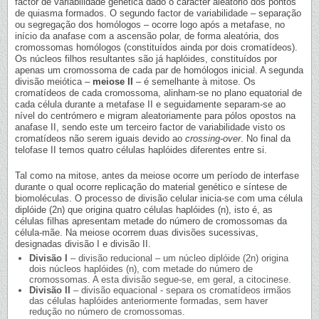
factor de variabilidade genética dado o carácter aleatório dos pontos
de quiasma formados. O segundo factor de variabilidade – separação
ou segregação dos homólogos – ocorre logo após a metafase, no
início da anafase com a ascensão polar, de forma aleatória, dos
cromossomas homólogos (constituídos ainda por dois cromatídeos).
Os núcleos filhos resultantes são já haplóides, constituídos por
apenas um cromossoma de cada par de homólogos inicial. A segunda
divisão meiótica –
meiose II
– é semelhante à mitose. Os
cromatídeos de cada cromossoma, alinham-se no plano equatorial de
cada célula durante a metafase II e seguidamente separam-se ao
nível do centrómero e migram aleatoriamente para pólos opostos na
anafase II, sendo este um terceiro factor de variabilidade visto os
cromatídeos não serem iguais devido ao
crossing-over
. No final da
telofase II temos quatro células haplóides diferentes entre si.
Tal como na mitose, antes da meiose ocorre um período de interfase
durante o qual ocorre replicação do material genético e síntese de
biomoléculas. O processo de divisão celular inicia-se com uma célula
diplóide (2n) que origina quatro células haplóides (n), isto é, as
células filhas apresentam metade do número de cromossomas da
célula-mãe. Na meiose ocorrem duas divisões sucessivas,
designadas divisão I e divisão II.
Divisão I
– divisão reducional – um núcleo diplóide (2n) origina
dois núcleos haplóides (n), com metade do número de
cromossomas. A esta divisão segue-se, em geral, a citocinese.
Divisão II
– divisão equacional - separa os cromatídeos irmãos
das células haplóides anteriormente formadas, sem haver
redução no número de cromossomas.