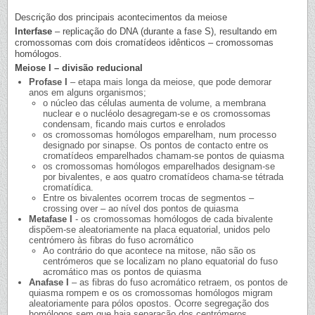
Descrição dos principais acontecimentos da meiose
Interfase
– replicação do DNA (durante a fase S), resultando em
cromossomas com dois cromatídeos idênticos – cromossomas
homólogos.
Meiose I – divisão reducional
Profase I
– etapa mais longa da meiose, que pode demorar
anos em alguns organismos;
o núcleo das células aumenta de volume, a membrana
nuclear e o nucléolo desagregam-se e os cromossomas
condensam, ficando mais curtos e enrolados
os cromossomas homólogos emparelham, num processo
designado por sinapse. Os pontos de contacto entre os
cromatídeos emparelhados chamam-se pontos de quiasma
os cromossomas homólogos emparelhados designam-se
por bivalentes, e aos quatro cromatídeos chama-se tétrada
cromatídica.
Entre os bivalentes ocorrem trocas de segmentos –
crossing over – ao nível dos pontos de quiasma
Metafase I
- os cromossomas homólogos de cada bivalente
dispõem-se aleatoriamente na placa equatorial, unidos pelo
centrómero às fibras do fuso acromático
Ao contrário do que acontece na mitose, não são os
centrómeros que se localizam no plano equatorial do fuso
acromático mas os pontos de quiasma
Anafase I
– as fibras do fuso acromático retraem, os pontos de
quiasma rompem e os os cromossomas homólogos migram
aleatoriamente para pólos opostos. Ocorre segregação dos
homólogos sem que haja separação dos centrómeros.