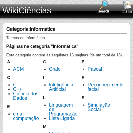
WikiCiências
Categoria:Informática
Termos de Informática
Páginas na categoria "Informática"
Esta categoria contém as seguintes 13 páginas (de um total de 13).
A
G
P
ACM
Grafo
Pascal
C
I
R
C
Inteligência
Reconhecimento
C++
Artificial
facial
Ciência dos
L
S
Dados
Linguagem
Simulação
E
de
Social
e na
Programação
computação
Lista Ligada
M