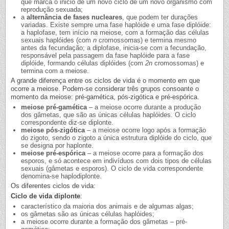
que marca o inicio de um novo ciclo de um novo organismo com
reprodução sexuada;
a
alternância de fases nucleares
, que podem ter durações
variadas. Existe sempre uma fase haplóide e uma fase diplóide:
a haplofase, tem início na meiose, com a formação das células
sexuais haplóides (com
n
cromossomas) e termina mesmo
antes da fecundação; a diplofase, inicia-se com a fecundação,
responsável pela passagem da fase haplóide para a fase
diplóide, formando células diplóides (com
2n
cromossomas) e
termina com a meiose.
A grande diferença entre os ciclos de vida é o momento em que
ocorre a meiose. Podem-se considerar três grupos consoante o
momento da meiose: pré-gamética, pós-zigótica e pré-espórica.
meiose pré-gamética
– a meiose ocorre durante a produção
dos gâmetas, que são as únicas células haplóides. O ciclo
correspondente diz-se diplonte.
meiose pós-zigótica
– a meiose ocorre logo após a formação
do zigoto, sendo o zigoto a única estrutura diplóide do ciclo, que
se designa por haplonte.
meiose pré-espórica
– a meiose ocorre para a formação dos
esporos, e só acontece em indivíduos com dois tipos de células
sexuais (gâmetas e esporos). O ciclo de vida correspondente
denomina-se haplodiplonte.
Os diferentes ciclos de vida:
Ciclo de vida diplonte
:
característico da maioria dos animais e de algumas algas;
os gâmetas são as únicas células haplóides;
a meiose ocorre durante a formação dos gâmetas – pré-