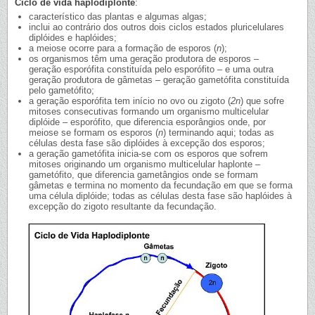
Ciclo de vida haplodiplonte
:
característico das plantas e algumas algas;
inclui ao contrário dos outros dois ciclos estados pluricelulares
diplóides e haplóides;
a meiose ocorre para a formação de esporos (
n
);
os organismos têm uma geração produtora de esporos –
geração esporófita constituída pelo esporófito – e uma outra
geração produtora de gâmetas – geração gametófita constituída
pelo gametófito;
a geração esporófita tem início no ovo ou zigoto (
2n
) que sofre
mitoses consecutivas formando um organismo multicelular
diplóide – esporófito, que diferencia esporângios onde, por
meiose se formam os esporos (
n
) terminando aqui; todas as
células desta fase são diplóides à excepção dos esporos;
a geração gametófita inicia-se com os esporos que sofrem
mitoses originando um organismo multicelular haplonte –
gametófito, que diferencia gametângios onde se formam
gâmetas e termina no momento da fecundação em que se forma
uma célula diplóide; todas as células desta fase são haplóides à
excepção do zigoto resultante da fecundação.