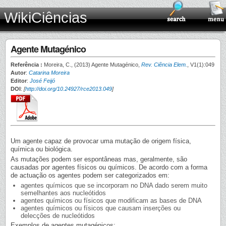
WikiCiências
Agente Mutagénico
Referência :
Moreira, C., (2013) Agente Mutagénico,
Rev. Ciência Elem.
, V1(1):049
Autor
:
Catarina Moreira
Editor
:
José Feijó
DOI
:
[
http://doi.org/10.24927/rce2013.049
]
Um agente capaz de provocar uma mutação de origem física,
química ou biológica.
As mutações podem ser espontâneas mas, geralmente, são
causadas por agentes físicos ou químicos. De acordo com a forma
de actuação os agentes podem ser categorizados em:
agentes químicos que se incorporam no DNA dado serem muito
semelhantes aos nucleótidos
agentes químicos ou físicos que modificam as bases de DNA
agentes químicos ou físicos que causam inserções ou
delecções de nucleótidos
Exemplos de agentes mutagénicos: