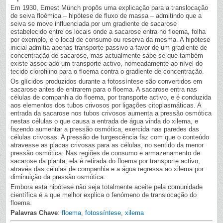
Em 1930, Ernest Münch propôs uma explicação para a translocação
de seiva floémica – hipótese de fluxo de massa – admitindo que a
seiva se move influenciada por um gradiente de sacarose
estabelecido entre os locais onde a sacarose entra no floema, folha
por exemplo, e o local de consumo ou reserva da mesma. A hipótese
inicial admitia apenas transporte passivo a favor de um gradiente de
concentração de sacarose, mas actualmente sabe-se que também
existe associado um transporte activo, nomeadamente ao nível do
tecido clorofilino para o floema contra o gradiente de concentração.
Os glícidos produzidos durante a fotossíntese são convertidos em
sacarose antes de entrarem para o floema. A sacarose entra nas
células de companhia do floema, por transporte activo, e é conduzida
aos elementos dos tubos crivosos por ligações citoplasmáticas. A
entrada da sacarose nos tubos crivosos aumenta a pressão osmótica
nestas células o que causa a entrada de água vinda do xilema, e
fazendo aumentar a pressão osmótica, exercida nas paredes das
células crivosas. A pressão de turgescência faz com que o conteúdo
atravesse as placas crivosas para as células, no sentido da menor
pressão osmótica. Nas regiões de consumo e armazenamento de
sacarose da planta, ela é retirada do floema por transporte activo,
através das células de companhia e a água regressa ao xilema por
diminuição da pressão osmótica.
Embora esta hipótese não seja totalmente aceite pela comunidade
científica é a que melhor explica o fenómeno de translocação do
floema.
Palavras Chave
:
floema
,
fotossíntese
,
xilema