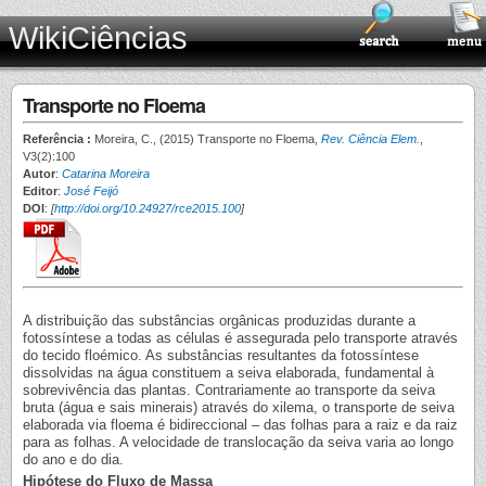
WikiCiências
Transporte no Floema
Referência :
Moreira, C., (2015) Transporte no Floema,
Rev. Ciência Elem.
,
V3(2):100
Autor
:
Catarina Moreira
Editor
:
José Feijó
DOI
:
[
http://doi.org/10.24927/rce2015.100
]
A distribuição das substâncias orgânicas produzidas durante a
fotossíntese a todas as células é assegurada pelo transporte através
do tecido floémico. As substâncias resultantes da fotossíntese
dissolvidas na água constituem a seiva elaborada, fundamental à
sobrevivência das plantas. Contrariamente ao transporte da seiva
bruta (água e sais minerais) através do xilema, o transporte de seiva
elaborada via floema é bidireccional – das folhas para a raiz e da raiz
para as folhas. A velocidade de translocação da seiva varia ao longo
do ano e do dia.
Hipótese do Fluxo de Massa