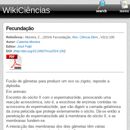
WikiCiências
Fecundação
Referência :
Moreira, C., (2014) Fecundação,
Rev. Ciência Elem.
, V2(1):100
Autor
:
Catarina Moreira
Editor
:
José Feijó
DOI
:
[
http://doi.org/10.24927/rce2014.100
]
Fusão de gâmetas para produzir um ovo ou zigoto, repondo a
diploidia.
Em animais:
Encontro do oócito II com o espermatozóide, provocando uma
reacção acrossómica, isto é, a exocitose de enzimas contidas no
acrossoma do espermatozóide, que vão digerir a camada gelatinosa
da zona pelúcida que protege externamente o oócito. Dá-se então a
penetração do espermatozóide até à membrana do oócito II, e as
membranas fundem-se.
A interacção das membranas dos dois gâmetas têm várias