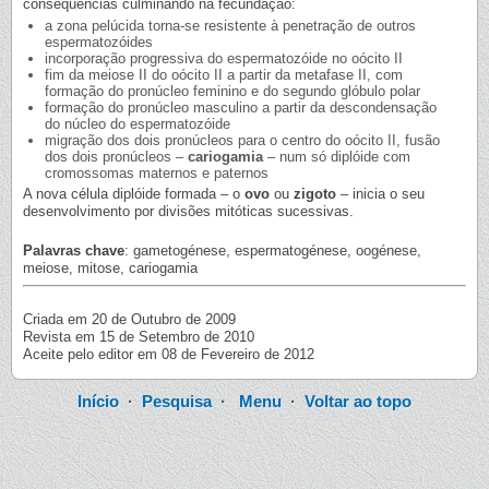
consequências culminando na fecundação:
a zona pelúcida torna-se resistente à penetração de outros
espermatozóides
incorporação progressiva do espermatozóide no oócito II
fim da meiose II do oócito II a partir da metafase II, com
formação do pronúcleo feminino e do segundo glóbulo polar
formação do pronúcleo masculino a partir da descondensação
do núcleo do espermatozóide
migração dos dois pronúcleos para o centro do oócito II, fusão
dos dois pronúcleos –
cariogamia
– num só diplóide com
cromossomas maternos e paternos
A nova célula diplóide formada – o
ovo
ou
zigoto
– inicia o seu
desenvolvimento por divisões mitóticas sucessivas.
Palavras chave
: gametogénese, espermatogénese, oogénese,
meiose, mitose, cariogamia
Criada em 20 de Outubro de 2009
Revista em 15 de Setembro de 2010
Aceite pelo editor em 08 de Fevereiro de 2012
Início
·
Pesquisa
·
Menu
·
Voltar ao topo