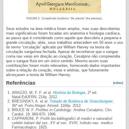
FIGURA 2. Compêndio botânico “
De plantis
” (As plantas).
Seus estudos na área médica foram amplos, mas suas descobertas
mais significativas foram focadas em anatomia e fisiologia cardíaca,
ao passo que é considerado como aquele que descobriu a pequena e
grande circulação; aliás, seus trabalhos antecedem em 50 anos o uso
do termo “circulação” aplicado por William Harvey na teoria da
circulação sanguínea fechada. Apesar de reconhecer que o sangue
corria nas veias em direção ao coração, Cesalpino não compreendia
que o sangue fluía em um único sentido. Mesmo assim suas
contribuições foram muito relevantes, fornecendo dados importantes
sobre a relação do coração, veias e artérias, que futuramente
alicerçaram a teoria de William Harvey.
Referências
[
editar
]
ARAÚJO, M. F. F.
et al.
História da Biologia
, 2ª ed.
Natal:EdUFRN, 214p. 2012.
BRESINSKY, A.
et al.
Tratado de Botânica de Strassburguer
,
36ª ed. Porto Alegre: Atmed. 1166p. 2012.
BRUCE W. F.
Profiles in Cardiology: Andrea Cesalpino
, Clin.
Cardiol. 19, 969-970. 1996.
CAPPARONI, P.
Profili bio-bibliografici di medici e naturalisti
celebri italiani dal sec. XV al sec. XVIII
, Istituto naz. medico
Farmacologico. 1925.