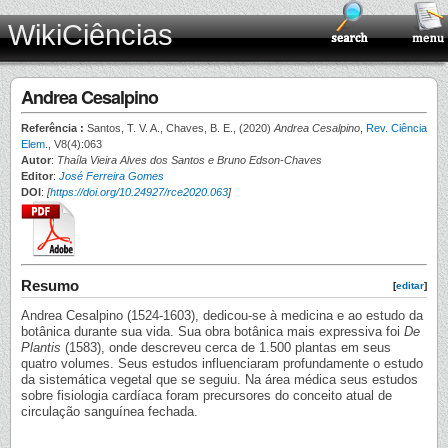
WikiCiências
Andrea Cesalpino
Referência :
Santos, T. V. A., Chaves, B. E., (2020)
Andrea Cesalpino
,
Rev. Ciência
Elem.
, V8(4):063
Autor
:
Thaíla Vieira Alves dos Santos e Bruno Edson-Chaves
Editor
:
José Ferreira Gomes
DOI
:
[
https://doi.org/10.24927/rce2020.063
]
Resumo
[
editar
]
Andrea Cesalpino (1524-1603), dedicou-se à medicina e ao estudo da
botânica durante sua vida. Sua obra botânica mais expressiva foi
De
Plantis
(1583), onde descreveu cerca de 1.500 plantas em seus
quatro volumes. Seus estudos influenciaram profundamente o estudo
da sistemática vegetal que se seguiu. Na área médica seus estudos
sobre fisiologia cardíaca foram precursores do conceito atual de
circulação sanguínea fechada.