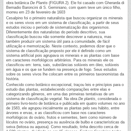
obra botânica
De Plantis
(FIGURA 2). Ele foi casado com Gherarda di
Bernadio Baroncini di S. Geminiano, com quem teve um único filho,
morreu em 23 de fevereiro de 1603
Cesalpino foi o primeiro naturalista que buscou organizar os minerais
e os seres vivos em um sistema de classificação, a partir de seus
estudos iniciou o período de sistematização dos organismos.
Diferentemente dos naturalistas do período descritivo, sua
classificação buscou não somente descrever a natureza, mas
também produzir um sistema útil para a comunidade, de fácil
utilização e memorização. Neste contexto, podemos dizer que o
sistema de classificação proposto por ele é definido como um
sistema artificial pois agrupava os minerais e as plantas com base
em caracteres morfológicos arbitrários. Para os minerais ele os
classificou em: terra, sais, substâncias solúveis em óleo, solúveis
em água e os que se fundem na presença de fogo. Seus estudos
sobre os seres vivos lhe colocam entre os primeiros taxonomistas da
história.
Conhecido como botânico excepcional, traçou leis e princípios para o
estudo das plantas, estabelecendo comparações entre elas e
categorizando gêneros, em uma das primeiras tentativas de um
sistema de classificação vegetal. Na obra
De plantis
, considerada o
primeiro livro-texto de botânica e publicada em quatro volumes no ano
de 1583, ele agrupou inicialmente as plantas pelo seu hábito, entre
árvores e ervas, e as classificou com base nos caracteres
morfológicos do ovário, frutos e sementes, bem como número de
lóculos no ovário, presença ou ausência de bulbo e características da
seiva (leitosa ou aquosa). Como resultado, tinha descrito cerca de