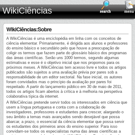
WikiCiências
WikiCiências:Sobre
A WikiCiências é uma enciclopédia em linha com os conceitos de
ciência elementar. Primariamente, é dirigida aos alunos e professores
do ensino básico e secundário pelo que houve a preocupação de
coligir os termos que fazem parte do glossário básico dos programas
das áreas científicas. Serão uns 1000 termos, segundo algumas
estimativas e esse é o objetivo inicial que nos propomos para os
próximos meses. A WikiCiências tem acesso livre e todos os artigos
publicados são sujeitos a uma avaliação prévia por pares sob a
responsabilidade de um editor sectorial. Na fase inicial, os autores
foram convidados mas o princípio da avaliação por pares foi
respeitado. A partir do lançamento público em 30 de maio de 2011,
todos os artigos ficam abertos à crítica e à melhoria na perspetiva
colaborativa típica da internet.
A WikiCiências pretende servir todos os interessados em ciência que
usem a língua portuguesa e conta com a colaboração de
investigadores, professores e estudantes para crescer, alargando o
seu âmbito a temas mais avançados sendo desejável que possa
abarcar, a prazo, o essencial da ciência elementar que possa servir
os estudantes dos primeiros anos do ensino superior. Para isso
convidam-se todos os especialistas numa das áreas científicas a