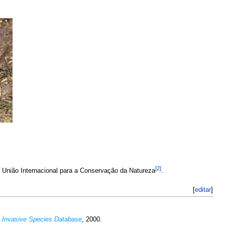
[2]
a União Internacional para a Conservação da Natureza
.
[
editar
]
l Invasive Species Database
, 2000.