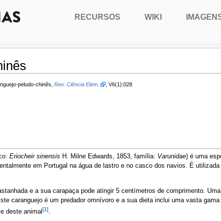
RECURSOS
WIKI
IMAGEN
hinês
ranguejo-peludo-chinês,
Rev. Ciência Elem.
, V6(1):028
ico:
Eriocheir sinensis
H. Milne Edwards, 1853, família:
Varunidae
) é uma espé
cidentalmente em Portugal na água de lastro e no casco dos navios. É utili
stanhada e a sua carapaça pode atingir 5 centímetros de comprimento. Uma ca
ste caranguejo é um predador omnívoro e a sua dieta inclui uma vasta gama d
[1]
e deste animal
.