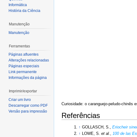
Informática
História da Ciência
Manutenção
Manutenção
Ferramentas
Páginas afluentes
Alterações relacionadas
Páginas especiais
Link permanente
Informações da página
Imprimir/exportar
Criar um livro
Curiosidade: o caranguejo-peludo-chinês e
Descarregar como PDF
Versão para impressão
Referências
↑
GOLLASCH, S.,
Eriocheir sine
↑
LOWE, S.
et al.
,
100 de las E