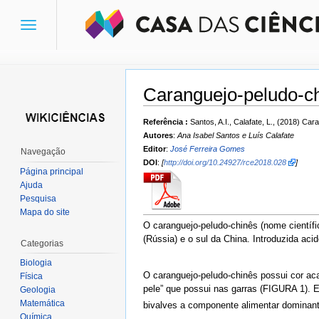
Toggle
navigation
Caranguejo-peludo-c
Ir para:
navegação
,
pesquisa
Referência :
Santos, A.I., Calafate, L., (2018) Ca
Autores
:
Ana Isabel Santos e Luís Calafate
Editor
:
José Ferreira Gomes
Navegação
DOI
:
[
http://doi.org/10.24927/rce2018.028
]
Página principal
Ajuda
Pesquisa
Mapa do site
O caranguejo-peludo-chinês (nome científ
(Rússia) e o sul da China. Introduzida a
Categorias
Biologia
O caranguejo-peludo-chinês possui cor aca
Física
pele” que possui nas garras (FIGURA 1). E
Geologia
Matemática
bivalves a componente alimentar dominant
Química