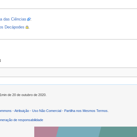
a das Ciências
:
dos Decápodes
.
8
21min de 20 de outubro de 2020.
ommons - Atribuição - Uso Não Comercial - Partilha nos Mesmos Termos
.
neração de responsabilidade