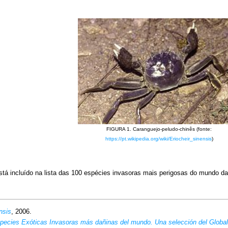
FIGURA 1. Caranguejo-peludo-chinês (fonte:
https://pt.wikipedia.org/wiki/Eriocheir_sinensis
)
stá incluído na lista das 100 espécies invasoras mais perigosas do mundo d
nsis
, 2006.
species Exóticas Invasoras más dañinas del mundo. Una selección del Globa