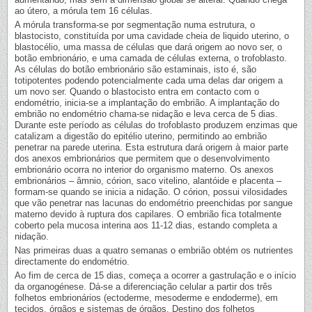
ao útero, a mórula tem 16 células.
A mórula transforma-se por segmentação numa estrutura, o
blastocisto, constituída por uma cavidade cheia de liquido uterino, o
blastocélio, uma massa de células que dará origem ao novo ser, o
botão embrionário, e uma camada de células externa, o trofoblasto.
As células do botão embrionário são estaminais, isto é, são
totipotentes podendo potencialmente cada uma delas dar origem a
um novo ser. Quando o blastocisto entra em contacto com o
endométrio, inicia-se a implantação do embrião. A implantação do
embrião no endométrio chama-se nidação e leva cerca de 5 dias.
Durante este período as células do trofoblasto produzem enzimas que
catalizam a digestão do epitélio uterino, permitindo ao embrião
penetrar na parede uterina. Esta estrutura dará origem à maior parte
dos anexos embrionários que permitem que o desenvolvimento
embrionário ocorra no interior do organismo materno. Os anexos
embrionários – âmnio, córion, saco vitelino, alantóide e placenta –
formam-se quando se inicia a nidação. O córion, possui vilosidades
que vão penetrar nas lacunas do endométrio preenchidas por sangue
materno devido à ruptura dos capilares. O embrião fica totalmente
coberto pela mucosa interina aos 11-12 dias, estando completa a
nidação.
Nas primeiras duas a quatro semanas o embrião obtém os nutrientes
directamente do endométrio.
Ao fim de cerca de 15 dias, começa a ocorrer a gastrulação e o início
da organogénese. Dá-se a diferenciação celular a partir dos três
folhetos embrionários (ectoderme, mesoderme e endoderme), em
tecidos, órgãos e sistemas de órgãos. Destino dos folhetos