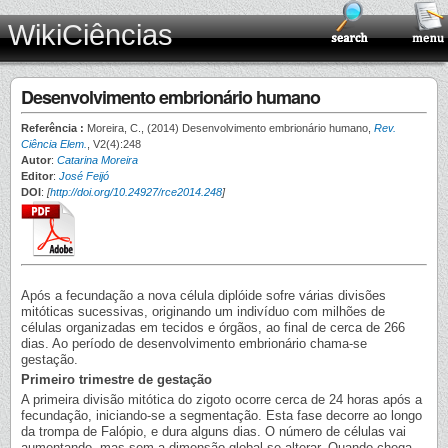
WikiCiências
Desenvolvimento embrionário humano
Referência :
Moreira, C., (2014) Desenvolvimento embrionário humano,
Rev.
Ciência Elem.
, V2(4):248
Autor
:
Catarina Moreira
Editor
:
José Feijó
DOI
:
[
http://doi.org/10.24927/rce2014.248
]
Após a fecundação a nova célula diplóide sofre várias divisões
mitóticas sucessivas, originando um indivíduo com milhões de
células organizadas em tecidos e órgãos, ao final de cerca de 266
dias. Ao período de desenvolvimento embrionário chama-se
gestação.
Primeiro trimestre de gestação
A primeira divisão mitótica do zigoto ocorre cerca de 24 horas após a
fecundação, iniciando-se a segmentação. Esta fase decorre ao longo
da trompa de Falópio, e dura alguns dias. O número de células vai
aumentando, mas sem a dimensão global se alterar. Quando chega