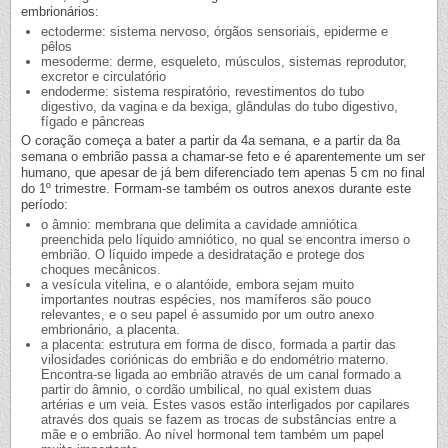
embrionários:
ectoderme: sistema nervoso, órgãos sensoriais, epiderme e
pêlos
mesoderme: derme, esqueleto, músculos, sistemas reprodutor,
excretor e circulatório
endoderme: sistema respiratório, revestimentos do tubo
digestivo, da vagina e da bexiga, glândulas do tubo digestivo,
fígado e pâncreas
O coração começa a bater a partir da 4a semana, e a partir da 8a
semana o embrião passa a chamar-se feto e é aparentemente um ser
humano, que apesar de já bem diferenciado tem apenas 5 cm no final
do 1º trimestre. Formam-se também os outros anexos durante este
período:
o âmnio: membrana que delimita a cavidade amniótica
preenchida pelo líquido amniótico, no qual se encontra imerso o
embrião. O líquido impede a desidratação e protege dos
choques mecânicos.
a vesícula vitelina, e o alantóide, embora sejam muito
importantes noutras espécies, nos mamíferos são pouco
relevantes, e o seu papel é assumido por um outro anexo
embrionário, a placenta.
a placenta: estrutura em forma de disco, formada a partir das
vilosidades coriónicas do embrião e do endométrio materno.
Encontra-se ligada ao embrião através de um canal formado a
partir do âmnio, o cordão umbilical, no qual existem duas
artérias e um veia. Estes vasos estão interligados por capilares
através dos quais se fazem as trocas de substâncias entre a
mãe e o embrião. Ao nível hormonal tem também um papel