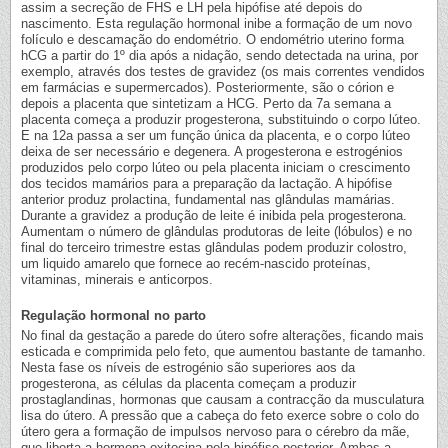
assim a secreção de FHS e LH pela hipófise até depois do
nascimento. Esta regulação hormonal inibe a formação de um novo
folículo e descamação do endométrio. O endométrio uterino forma
hCG a partir do 1º dia após a nidação, sendo detectada na urina, por
exemplo, através dos testes de gravidez (os mais correntes vendidos
em farmácias e supermercados). Posteriormente, são o córion e
depois a placenta que sintetizam a HCG. Perto da 7a semana a
placenta começa a produzir progesterona, substituindo o corpo lúteo.
E na 12a passa a ser um função única da placenta, e o corpo lúteo
deixa de ser necessário e degenera. A progesterona e estrogénios
produzidos pelo corpo lúteo ou pela placenta iniciam o crescimento
dos tecidos mamários para a preparação da lactação. A hipófise
anterior produz prolactina, fundamental nas glândulas mamárias.
Durante a gravidez a produção de leite é inibida pela progesterona.
Aumentam o número de glândulas produtoras de leite (lóbulos) e no
final do terceiro trimestre estas glândulas podem produzir colostro,
um liquido amarelo que fornece ao recém-nascido proteínas,
vitaminas, minerais e anticorpos.
Regulação hormonal no parto
No final da gestação a parede do útero sofre alterações, ficando mais
esticada e comprimida pelo feto, que aumentou bastante de tamanho.
Nesta fase os níveis de estrogénio são superiores aos da
progesterona, as células da placenta começam a produzir
prostaglandinas, hormonas que causam a contracção da musculatura
lisa do útero. A pressão que a cabeça do feto exerce sobre o colo do
útero gera a formação de impulsos nervoso para o cérebro da mãe,
que liberta a hormona oxitocina pela hipófise posterior. Ambas a