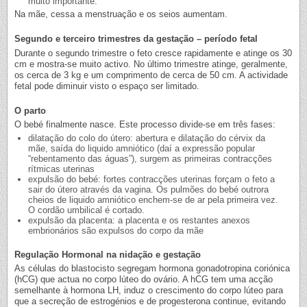
muito importante.
Na mãe, cessa a menstruação e os seios aumentam.
Segundo e terceiro trimestres da gestação – período fetal
Durante o segundo trimestre o feto cresce rapidamente e atinge os 30
cm e mostra-se muito activo. No último trimestre atinge, geralmente,
os cerca de 3 kg e um comprimento de cerca de 50 cm. A actividade
fetal pode diminuir visto o espaço ser limitado.
O parto
O bebé finalmente nasce. Este processo divide-se em três fases:
dilatação do colo do útero: abertura e dilatação do cérvix da
mãe, saída do liquido amniótico (daí a expressão popular
“rebentamento das águas”), surgem as primeiras contracções
rítmicas uterinas
expulsão do bebé: fortes contracções uterinas forçam o feto a
sair do útero através da vagina. Os pulmões do bebé outrora
cheios de liquido amniótico enchem-se de ar pela primeira vez.
O cordão umbilical é cortado.
expulsão da placenta: a placenta e os restantes anexos
embrionários são expulsos do corpo da mãe
Regulação Hormonal na nidação e gestação
As células do blastocisto segregam hormona gonadotropina coriónica
(hCG) que actua no corpo lúteo do ovário. A hCG tem uma acção
semelhante à hormona LH, induz o crescimento do corpo lúteo para
que a secreção de estrogénios e de progesterona continue, evitando