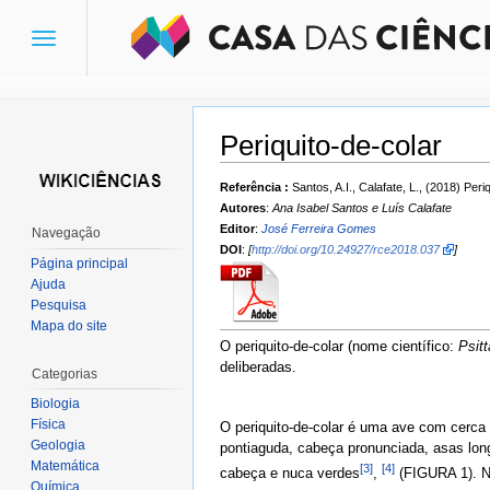
Toggle
navigation
Periquito-de-colar
Ir para:
navegação
,
pesquisa
Referência :
Santos, A.I., Calafate, L., (2018) Peri
Autores
:
Ana Isabel Santos e Luís Calafate
Editor
:
José Ferreira Gomes
Navegação
DOI
:
[
http://doi.org/10.24927/rce2018.037
]
Página principal
Ajuda
Pesquisa
Mapa do site
O periquito-de-colar (nome científico:
Psit
deliberadas.
Categorias
Biologia
Física
O periquito-de-colar é uma ave com cerca
Geologia
pontiaguda, cabeça pronunciada, asas long
Matemática
[3]
[4]
cabeça e nuca verdes
,
(FIGURA 1). N
Química