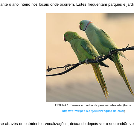
urante o ano inteiro nos locais onde ocorrem. Estes frequentam parques e jar
FIGURA 1. Fêmea e macho de periquito-de-colar (fonte:
https://pt.wikipedia.org/wiki/Periquito-de-colar
)
a-se através de estridentes vocalizações, deixando depois ver o seu padrão v