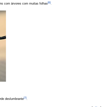
[6]
dins com árvores com muitas folhas
.
[7]
erde deslumbrante
.