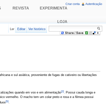
Criar conta
Autenticação
S
REVISTA
EXPERIMENTA
LOJA
Ler
Editar
Ver histórico
fricana e sul asiática, proveniente de fugas de cativeiro ou libertações
[2]
s vocalizações quando em voo e em alimentação
. Possui cauda longa e
 bico vermelho. O macho tem um colar preto e rosa e a fêmea possui
[5]
duos
.