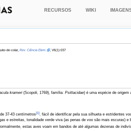
RECURSOS
WIKI
IMAGEN
quito-de-colar,
Rev. Ciência Elem.
, V6(1):037
tacula krameri
(Scopoli, 1769), família:
Psittacidae
) é uma espécie de origem a
[1]
 de 37-43 centímetros
, fácil de identificar pela sua silhueta e estridente
as e estreitas, tonalidade verde viva (as penas de voo são mais escuras) e
ormalmente, estas aves voam em bandos de até algumas dezenas de indiví