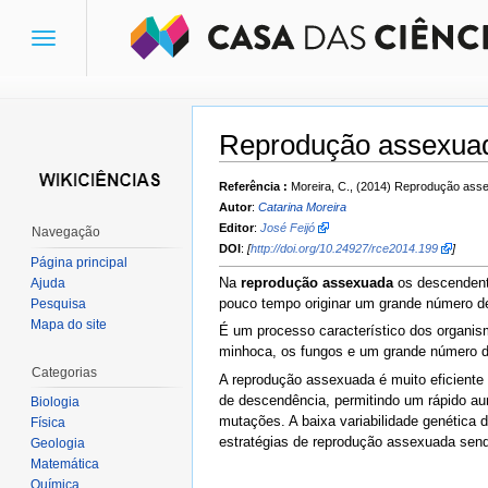
Toggle
navigation
Reprodução assexua
Ir para:
navegação
,
pesquisa
Referência :
Moreira, C., (2014) Reprodução ass
Autor
:
Catarina Moreira
Editor
:
José Feijó
Navegação
DOI
:
[
http://doi.org/10.24927/rce2014.199
]
Página principal
Na
reprodução assexuada
os descendente
Ajuda
pouco tempo originar um grande número de
Pesquisa
Mapa do site
É um processo característico dos organis
minhoca, os fungos e um grande número de
Categorias
A reprodução assexuada é muito eficiente
de descendência, permitindo um rápido au
Biologia
mutações. A baixa variabilidade genética
Física
estratégias de reprodução assexuada se
Geologia
Matemática
Química