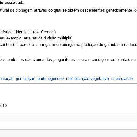
ão assexuada
ural de clonagem através do qual se obtém descendentes geneticamente idên
ísticas idênticas (ex. Cereais)
s (exemplo, através da divisão múltipla)
ntrar um parceiro, sem gasto de energia na produção de gâmetas e na fecu
os descendentes são clones dos progenitores – se a s condições ambientais 
entação
,
gemulação
,
partenogénese
,
multiplicação vegetativa
,
esporulacão
2010