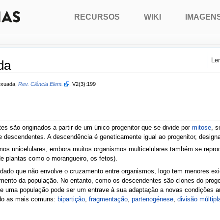
RECURSOS
WIKI
IMAGEN
Le
da
exuada,
Rev. Ciência Elem.
, V2(3):199
s são originados a partir de um único progenitor que se divide por
mitose
, 
 descendentes. A descendência é geneticamente igual ao progenitor, desig
mos unicelulares, embora muitos organismos multicelulares também se repr
 plantas como o morangueiro, os fetos).
 dado que não envolve o cruzamento entre organismos, logo tem menores exi
mento da população. No entanto, como os descendentes são clones do progen
 de uma população pode ser um entrave à sua adaptação a novas condições a
ndo as mais comuns:
bipartição
,
fragmentação
,
partenogénese
,
divisão múltipl