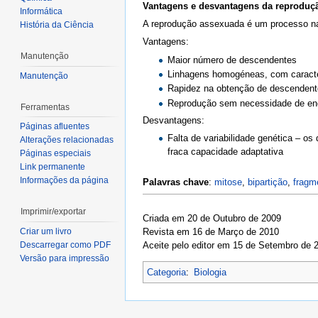
Vantagens e desvantagens da reproduç
Informática
A reprodução assexuada é um processo nat
História da Ciência
Vantagens:
Manutenção
Maior número de descendentes
Linhagens homogéneas, com caracter
Manutenção
Rapidez na obtenção de descendente
Reprodução sem necessidade de enco
Ferramentas
Desvantagens:
Páginas afluentes
Falta de variabilidade genética – 
Alterações relacionadas
fraca capacidade adaptativa
Páginas especiais
Link permanente
Informações da página
Palavras chave
:
mitose
,
bipartição
,
fragm
Imprimir/exportar
Criada em 20 de Outubro de 2009
Revista em 16 de Março de 2010
Criar um livro
Aceite pelo editor em 15 de Setembro de 
Descarregar como PDF
Versão para impressão
Categoria
:
Biologia