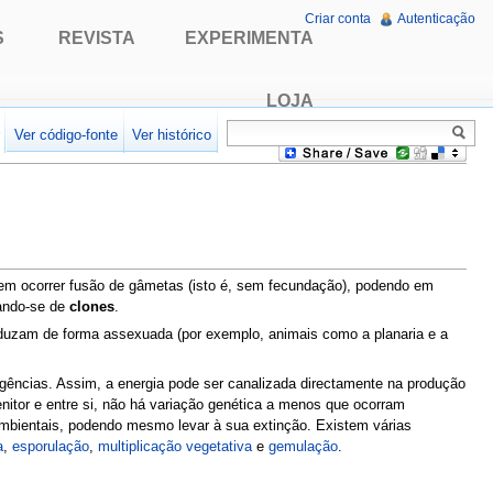
Criar conta
Autenticação
S
REVISTA
EXPERIMENTA
LOJA
r
Ver código-fonte
Ver histórico
sem ocorrer fusão de gâmetas (isto é, sem fecundação), podendo em
nando-se de
clones
.
oduzam de forma assexuada (por exemplo, animais como a planaria e a
gências. Assim, a energia pode ser canalizada directamente na produção
itor e entre si, não há variação genética a menos que ocorram
mbientais, podendo mesmo levar à sua extinção. Existem várias
a
,
esporulação
,
multiplicação vegetativa
e
gemulação
.