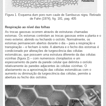
Figura 1. Esquema dum poro num caule de Sambucus nigra. Retirado
de Fahn (1974), fig. 181, pag. 405
Respiração ao nível das folhas
As trocas gasosas ocorrem através de estruturas chamadas
estomas. Os estomas controlam as trocas gasosas entre a planta e o
meio exterior, abrindo ou fechando o ostíolo. Normalmente, os
estomas permanecem abertos durante o dia – para a respiração e
transpiração – e fecham à noite. A abertura e o fecho dos estomas é
condicionado por alterações de turgescência das células
estomáticas, que possuem uma estrutura diferente da das células
vizinhas (figura 2) – com numerosos cloroplastos e um
espessamento da parte da parede celular que delimita o ostíolo
relativamente às paredes adjacentes às células vizinhas. O
afastamento ou a aproximação das células estomáticas com o
aumento ou diminuição da turgescência das células, permite a
abertura ou fecho dos ostíolos.