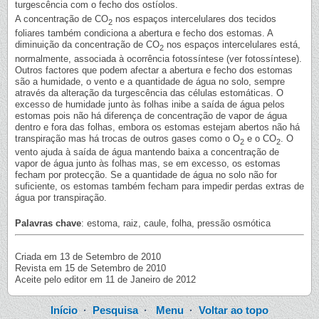
turgescência com o fecho dos ostíolos.
A concentração de CO
nos espaços intercelulares dos tecidos
2
foliares também condiciona a abertura e fecho dos estomas. A
diminuição da concentração de CO
nos espaços intercelulares está,
2
normalmente, associada à ocorrência fotossíntese (ver fotossíntese).
Outros factores que podem afectar a abertura e fecho dos estomas
são a humidade, o vento e a quantidade de água no solo, sempre
através da alteração da turgescência das células estomáticas. O
excesso de humidade junto às folhas inibe a saída de água pelos
estomas pois não há diferença de concentração de vapor de água
dentro e fora das folhas, embora os estomas estejam abertos não há
transpiração mas há trocas de outros gases como o O
e o CO
. O
2
2
vento ajuda à saída de água mantendo baixa a concentração de
vapor de água junto às folhas mas, se em excesso, os estomas
fecham por protecção. Se a quantidade de água no solo não for
suficiente, os estomas também fecham para impedir perdas extras de
água por transpiração.
Palavras chave
: estoma, raiz, caule, folha, pressão osmótica
Criada em 13 de Setembro de 2010
Revista em 15 de Setembro de 2010
Aceite pelo editor em 11 de Janeiro de 2012
Início
·
Pesquisa
·
Menu
·
Voltar ao topo