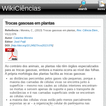
WikiCiências
Trocas gasosas em plantas
Referência :
Moreira, C., (2013) Trocas gasosas em plantas,
Rev. Ciência Elem.
,
V1(1):076
Autor
:
Catarina Moreira
Editor
:
José Feijó
DOI
:
[
http://doi.org/10.24927/rce2013.076
]
Ao contrário dos animais, as plantas não têm órgãos especializados
para as trocas gasosas, embora a maioria ocorra ao nível das folhas.
A própria morfologia das plantas facilita as trocas gasosas:
as distâncias percorridas pelos gases são pequenas, porque a
maioria das camadas de células vivas se encontra junto à
superfície – mesmo nos caules as células interiores encontram-
se mortas e servem apenas de suporte e para o transporte de
substâncias e é nas camadas superficiais onde se encontram
as células vivas
a maioria das células vivas estão pelo menos parcialmente
expostas ao ar – a organização celular do parênquima nas