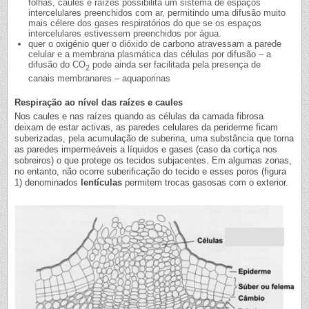
folhas, caules e raízes possibilita um sistema de espaços
intercelulares preenchidos com ar, permitindo uma difusão muito
mais célere dos gases respiratórios do que se os espaços
intercelulares estivessem preenchidos por água.
quer o oxigénio quer o dióxido de carbono atravessam a parede
celular e a membrana plasmática das células por difusão – a
difusão do CO
pode ainda ser facilitada pela presença de
2
canais membranares – aquaporinas
Respiração ao nível das raízes e caules
Nos caules e nas raízes quando as células da camada fibrosa
deixam de estar activas, as paredes celulares da periderme ficam
suberizadas, pela acumulação de suberina, uma substância que torna
as paredes impermeáveis a líquidos e gases (caso da cortiça nos
sobreiros) o que protege os tecidos subjacentes. Em algumas zonas,
no entanto, não ocorre suberificação do tecido e esses poros (figura
1) denominados
lentículas
permitem trocas gasosas com o exterior.