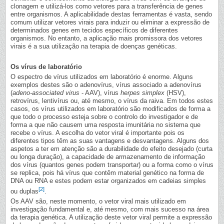
clonagem e utilizá-los como vetores para a transferência de genes
entre organismos. A aplicabilidade destas ferramentas é vasta, sendo
comum utilizar vetores virais para induzir ou eliminar a expressão de
determinados genes em tecidos específicos de diferentes
organismos. No entanto, a aplicação mais promissora dos vetores
virais é a sua utilização na terapia de doenças genéticas.
Os vírus de laboratório
O espectro de vírus utilizados em laboratório é enorme. Alguns
exemplos destes são o adenovírus, vírus associado a adenovírus
(
adeno-associated virus
- AAV), vírus
herpes simplex
(HSV),
retrovírus, lentivírus ou, até mesmo, o vírus da raiva. Em todos estes
casos, os vírus utilizados em laboratório são modificados de forma a
que todo o processo esteja sobre o controlo do investigador e de
forma a que não causem uma resposta imunitária no sistema que
recebe o vírus. A escolha do vetor viral é importante pois os
diferentes tipos têm as suas vantagens e desvantagens. Alguns dos
aspetos a ter em atenção são a durabilidade do efeito desejado (curta
ou longa duração), a capacidade de armazenamento de informação
dos vírus (quantos genes podem transportar) ou a forma como o vírus
se replica, pois há vírus que contêm material genético na forma de
DNA ou RNA e estes podem estar organizados em cadeias simples
[2]
ou duplas
.
Os AAV são, neste momento, o vetor viral mais utilizado em
investigação fundamental e, até mesmo, com mais sucesso na área
da terapia genética. A utilização deste vetor viral permite a expressão