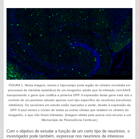
FIGURA 1. Nesta imagem, vemos o hipocampo (uma região do cérebro envolvida em
processos de memória episódica) de um murganho adulto que foi infetado com AAV9,
transportando o gene que codifica a proteína GFP. A expressão deste gene está sob o
controlo de um promotor ativado apenas num tipo específico de neurónios (neurónios
inibitórios). Os neurónios em estudo estão marcados a verde, devido à expressão da
GFP. A azul vemos o núcleo de todas as outras células que residem no cérebro do
murganho, e que não foram infetadas. (Imagem obtida pela autora com recurso a um
Microscópio de Florescência Confocal.)
Com o objetivo de estudar a função de um certo tipo de neurónios, o
investigador pode também, expressar nos neurónios de interesse