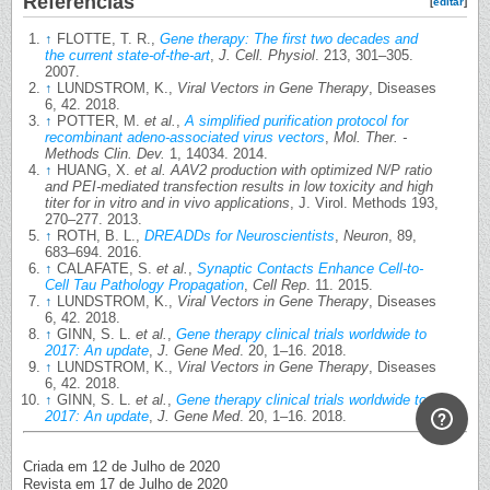
Referências
[
editar
]
↑
FLOTTE, T. R.,
Gene therapy: The first two decades and
the current state-of-the-art
,
J. Cell. Physiol
. 213, 301–305.
2007.
↑
LUNDSTROM, K.,
Viral Vectors in Gene Therapy
, Diseases
6, 42. 2018.
↑
POTTER, M.
et al.
,
A simplified purification protocol for
recombinant adeno-associated virus vectors
,
Mol. Ther. -
Methods Clin. Dev.
1, 14034. 2014.
↑
HUANG, X.
et al.
AAV2 production with optimized N/P ratio
and PEI-mediated transfection results in low toxicity and high
titer for in vitro and in vivo applications
, J. Virol. Methods 193,
270–277. 2013.
↑
ROTH, B. L.,
DREADDs for Neuroscientists
,
Neuron
, 89,
683–694. 2016.
↑
CALAFATE, S.
et al.
,
Synaptic Contacts Enhance Cell-to-
Cell Tau Pathology Propagation
,
Cell Rep
. 11. 2015.
↑
LUNDSTROM, K.,
Viral Vectors in Gene Therapy
, Diseases
6, 42. 2018.
↑
GINN, S. L.
et al.
,
Gene therapy clinical trials worldwide to
2017: An update
,
J. Gene Med
. 20, 1–16. 2018.
↑
LUNDSTROM, K.,
Viral Vectors in Gene Therapy
, Diseases
6, 42. 2018.
↑
GINN, S. L.
et al.
,
Gene therapy clinical trials worldwide to
2017: An update
,
J. Gene Med
. 20, 1–16. 2018.
Criada em 12 de Julho de 2020
Revista em 17 de Julho de 2020