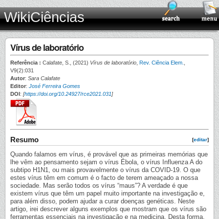
WikiCiências
Vírus de laboratório
Referência :
Calafate, S., (2021)
Vírus de laboratório
,
Rev. Ciência Elem.
,
V9(2):031
Autor
:
Sara Calafate
Editor
:
José Ferreira Gomes
DOI
:
[
https://doi.org/10.24927/rce2021.031
]
Resumo
[
editar
]
Quando falamos em vírus, é provável que as primeiras memórias que
lhe vêm ao pensamento sejam o vírus Ébola, o vírus Influenza A do
subtipo H1N1, ou mais provavelmente o vírus da COVID-19. O que
estes vírus têm em comum é o facto de terem ameaçado a nossa
sociedade. Mas serão todos os vírus “maus”? A verdade é que
existem vírus que têm um papel muito importante na investigação e,
para além disso, podem ajudar a curar doenças genéticas. Neste
artigo, irei descrever alguns exemplos que mostram que os vírus são
ferramentas essenciais na investigação e na medicina. Desta forma,