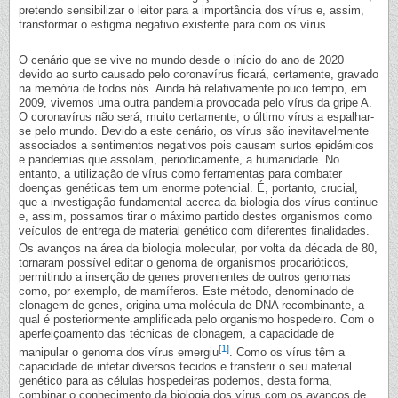
pretendo sensibilizar o leitor para a importância dos vírus e, assim,
transformar o estigma negativo existente para com os vírus.
O cenário que se vive no mundo desde o início do ano de 2020
devido ao surto causado pelo coronavírus ficará, certamente, gravado
na memória de todos nós. Ainda há relativamente pouco tempo, em
2009, vivemos uma outra pandemia provocada pelo vírus da gripe A.
O coronavírus não será, muito certamente, o último vírus a espalhar-
se pelo mundo. Devido a este cenário, os vírus são inevitavelmente
associados a sentimentos negativos pois causam surtos epidémicos
e pandemias que assolam, periodicamente, a humanidade. No
entanto, a utilização de vírus como ferramentas para combater
doenças genéticas tem um enorme potencial. É, portanto, crucial,
que a investigação fundamental acerca da biologia dos vírus continue
e, assim, possamos tirar o máximo partido destes organismos como
veículos de entrega de material genético com diferentes finalidades.
Os avanços na área da biologia molecular, por volta da década de 80,
tornaram possível editar o genoma de organismos procarióticos,
permitindo a inserção de genes provenientes de outros genomas
como, por exemplo, de mamíferos. Este método, denominado de
clonagem de genes, origina uma molécula de DNA recombinante, a
qual é posteriormente amplificada pelo organismo hospedeiro. Com o
aperfeiçoamento das técnicas de clonagem, a capacidade de
[1]
manipular o genoma dos vírus emergiu
. Como os vírus têm a
capacidade de infetar diversos tecidos e transferir o seu material
genético para as células hospedeiras podemos, desta forma,
combinar o conhecimento da biologia dos vírus com os avanços de