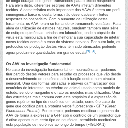
de longa duração dos genes transferidos para o tecido hospedeiro.
Para além disto, diferentes estirpes de AAVs infetam diferentes
tecidos. A característica mais importante dos AAVs é terem um perfil
imunogénico baixo e, desta forma, não desencadearem fortes
respostas no hospedeiro. Com o aumento da utilização desta
ferramenta, os AAV foram-se tornando extremamente versáteis. Para
além da utilização de estirpes naturais, surgiram também uma série
de estirpes quiméricas, criadas em laboratório, onde a cápside do
vírus está manipulada a fim de melhorar a sua capacidade de infetar
novos tecidos como é o caso do sistema nervoso. Por outro lado, os
protocolos de produção destes vírus têm sido otimizados podendo
[3]
,
[4]
agora produzir-se quantidades em grande escala
.
Os AAV na investigação fundamental
No caso da investigação fundamental em neurociências, podemos
tirar partido destes vetores para estudar os processos que vão desde
o desenvolvimento de neurónios até à função destes num circuito
neuronal. Uma das formas utilizadas é através da “marcação” dos
neurónios de interesse, no cérebro do animal usado como modelo de
estudo, sendo o murganho e o rato os modelos mais utilizados. Uma
das estratégias mais comum com este propósito é a expressão de
genes repórter no tipo de neurónios em estudo, como é o caso do
gene que codifica para a proteína verde fluorescente - GFP (
Green
Fluorescent Protein
). Por exemplo, podemos modificar o genoma do
AAV de forma a expressar a GFP sob o controlo de um promotor que
é ativo apenas num certo tipo de neurónios, permitindo monitorizar
esta população de neurónios ao longo do tempo (FIGURA 1).