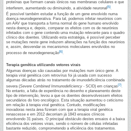
proteínas que formam canais iónicos nas membranas celulares e que
[5]
interferem, aumentando ou diminuindo, a atividade neuronal
.
É possível também estudar a função de um gene envolvido numa
doença neurodegenerativa. Para tal, podemos infetar neurónios com
um AAV que transporta a forma normal do gene humano envolvido
nesta doença e, depois, comparar os efeitos com os de neurónios
infetados com o gene contendo uma mutação relevante para o quadro
clínico dos doentes. Utilizando esta estratégia, é possível perceber
se mutações neste gene induzem alterações na função dos neurónios
e, assim, desvendar os mecanismos moleculares envolvidos no
[6]
processo de neurodegeneração
.
Terapia genética utilizando vetores virais
Algumas doenças são causadas por mutações num único gene. A
terapia viral genética com retrovírus foi já usada com sucesso
algumas décadas atrás no tratamento de imunodeficiência combinada
[7]
severa (
Severe Combined Immunodeficiency
- SCID) em crianças
.
No entanto, a falta de experiência no desenho e planeamento deste
tipo de intervenção, levou a que os doentes desenvolvessem efeitos
secundários do foro oncológico. Esta situação aumentou o ceticismo
em relação à terapia viral genética. Contudo, modificações
inovadoras nesta área fizeram com que a terapia viral genética
renascesse e em 2012 decorriam já 1843 ensaios clínicos
envolvendo 31 países. O principal obstáculo destes ensaios é a baixa
eficiência dos vetores virais, sendo o número de células infetadas
bastante reduzido, comprometendo a eficiência dos tratamentos.