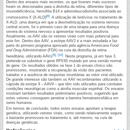
Dentro dos ensaios mais recentes, os que tiveram mais sucesso
foram os direcionados para a distrofia da retina, diferentes tipos de
imunodeficiência, hemofilia B14 e adrenoleucodistrofia associada ao
[8]
cromossoma X (X-ALD)
. A utilização de lentivírus no tratamento de
X-ALD, uma doença em que a desmielinização no sistema nervoso
central ocorre, foi o primeiro caso de uma terapia para uma doença
severa do sistema nervoso a apresentar resultados positivos.
Atualmente, os AAV são os vetores virais com mais potencial para
este fim. Dentro dos AAV, a estirpe AAV2 é a mais estudada e faz
parte do primeiro programa aprovado pela agência Americana
Food
and Drug Administration
(FDA) na cura da distrofia da retina
[9]
,
[10]
hereditária, utilizando AAVs
. Neste programa, já em fase 3,
pretende-se substituir o gene RPE65 mutado por uma versão normal
do gene. Os resultados obtidos na fase 1 do ensaio clínico são
promissores, mostrando a recuperação da visão dos pacientes
tratados e a ausência de respostas imunitárias ao vetor viral utilizado.
De grande interesse são também os AAV recombinantes utilizando a
cápside da estirpe 9 – AAV9 – que têm sido utilizados para combater
condições neurológicas como a atrofia muscular espinhal. Os ensaios
mostram também resultados preliminares positivos, sugerindo que
estes vetores conseguem penetrar a barreira hematoencefálica em
seres humanos.
Em termos de conclusão, todos estes ensaios apontam a terapia
genética, utilizando vetores virais, como sendo relativamente segura
e bastante promissora no tratamento e, até mesmo, na cura de
doenças genéticas.