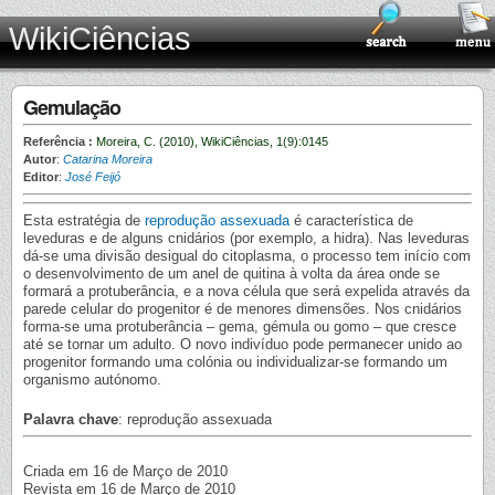
WikiCiências
Gemulação
Referência :
Moreira, C. (2010), WikiCiências, 1(9):0145
Autor
:
Catarina Moreira
Editor
:
José Feijó
Esta estratégia de
reprodução assexuada
é característica de
leveduras e de alguns cnidários (por exemplo, a hidra). Nas leveduras
dá-se uma divisão desigual do citoplasma, o processo tem início com
o desenvolvimento de um anel de quitina à volta da área onde se
formará a protuberância, e a nova célula que será expelida através da
parede celular do progenitor é de menores dimensões. Nos cnidários
forma-se uma protuberância – gema, gémula ou gomo – que cresce
até se tornar um adulto. O novo indivíduo pode permanecer unido ao
progenitor formando uma colónia ou individualizar-se formando um
organismo autónomo.
Palavra chave
: reprodução assexuada
Criada em 16 de Março de 2010
Revista em 16 de Março de 2010