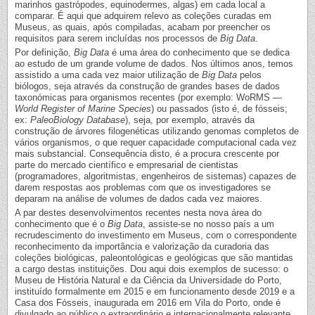
marinhos gastrópodes, equinodermes, algas) em cada local a
comparar. É aqui que adquirem relevo as coleções curadas em
Museus, as quais, após compiladas, acabam por preencher os
requisitos para serem incluídas nos processos de
Big Data
.
Por definição,
Big Data
é uma área do conhecimento que se dedica
ao estudo de um grande volume de dados. Nos últimos anos, temos
assistido a uma cada vez maior utilização de
Big Data
pelos
biólogos, seja através da construção de grandes bases de dados
taxonómicas para organismos recentes (por exemplo: WoRMS —
World Register of Marine Species
) ou passados (isto é, de fósseis;
ex:
PaleoBiology Database
), seja, por exemplo, através da
construção de árvores filogenéticas utilizando genomas completos de
vários organismos, o que requer capacidade computacional cada vez
mais substancial. Consequência disto, é a procura crescente por
parte do mercado científico e empresarial de cientistas
(programadores, algoritmistas, engenheiros de sistemas) capazes de
darem respostas aos problemas com que os investigadores se
deparam na análise de volumes de dados cada vez maiores.
A par destes desenvolvimentos recentes nesta nova área do
conhecimento que é o
Big Data
, assiste-se no nosso país a um
recrudescimento do investimento em Museus, com o correspondente
reconhecimento da importância e valorização da curadoria das
coleções biológicas, paleontológicas e geológicas que são mantidas
a cargo destas instituições. Dou aqui dois exemplos de sucesso: o
Museu de História Natural e da Ciência da Universidade do Porto,
instituído formalmente em 2015 e em funcionamento desde 2019 e a
Casa dos Fósseis, inaugurada em 2016 em Vila do Porto, onde é
divulgado ao público o extraordinário e internacionalmente relevante