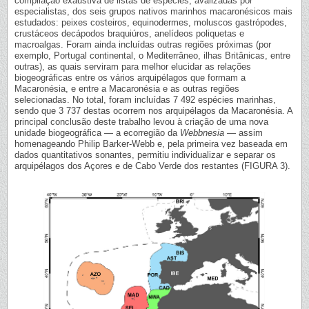
compilação exaustiva de listas de espécies, avalizadas por
especialistas, dos seis grupos nativos marinhos macaronésicos mais
estudados: peixes costeiros, equinodermes, moluscos gastrópodes,
crustáceos decápodos braquiúros, anelídeos poliquetas e
macroalgas. Foram ainda incluídas outras regiões próximas (por
exemplo, Portugal continental, o Mediterrâneo, ilhas Britânicas, entre
outras), as quais serviram para melhor elucidar as relações
biogeográficas entre os vários arquipélagos que formam a
Macaronésia, e entre a Macaronésia e as outras regiões
selecionadas. No total, foram incluídas 7 492 espécies marinhas,
sendo que 3 737 destas ocorrem nos arquipélagos da Macaronésia. A
principal conclusão deste trabalho levou à criação de uma nova
unidade biogeográfica — a ecorregião da
Webbnesia
— assim
homenageando Philip Barker-Webb e, pela primeira vez baseada em
dados quantitativos sonantes, permitiu individualizar e separar os
arquipélagos dos Açores e de Cabo Verde dos restantes (FIGURA 3).