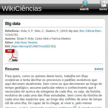
WikiCiências
Big data
Referência :
Ávila, S. P., Melo, C., Madeira, P., (2022)
Big data
,
Rev. Ciência Elem.
,
V10(4):051
Autores
:
Sérgio P. Ávila, Carlos Melo e Patrícia Madeira
Editor
:
João Nuno Tavares
DOI
:
[
https://doi.org/10.24927/rce2022.051
]
Resumo
[
editar
]
Para quem, como os autores deste texto, trabalha em ilhas
oceânicas e tenta decifrar os processos e padrões evolutivos que
aqui decorrem atualmente, bem como os que decorreram ao longo do
tempo geológico, assume particular relevo o conhecimento que é
necessário ter acerca da ontogenia de cada ilha, ou seja, da história
evolutiva de cada uma das ilhas estudadas, bem como da história de
cada uma das espécies que, ao longo dos milhões de anos de tempo
útil de uma ilha, foi capaz de lá chegar, aí viver e, pelo menos
[1]