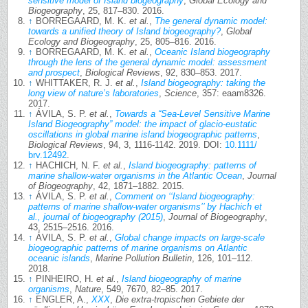
sensitive model of Island biogeography
,
Global Ecology and
Biogeography
, 25, 817–830. 2016.
↑
BORREGAARD, M. K.
et al.
,
The general dynamic model:
towards a unified theory of Island biogeography?
,
Global
Ecology and Biogeography
, 25, 805–816. 2016.
↑
BORREGAARD, M. K.
et al.
,
Oceanic Island biogeography
through the lens of the general dynamic model: assessment
and prospect
,
Biological Reviews
, 92, 830–853. 2017.
↑
WHITTAKER, R. J.
et al.
,
Island biogeography: taking the
long view of nature’s laboratories
,
Science
, 357: eaam8326.
2017.
↑
ÁVILA, S. P.
et al.
,
Towards a “Sea-Level Sensitive Marine
Island Biogeography” model: the impact of glacio-eustatic
oscillations in global marine island biogeographic patterns
,
Biological Reviews
, 94, 3, 1116-1142. 2019. DOI:
10.1111/
brv.12492
.
↑
HACHICH, N. F.
et al.
,
Island biogeography: patterns of
marine shallow-water organisms in the Atlantic Ocean
,
Journal
of Biogeography
, 42, 1871–1882. 2015.
↑
ÁVILA, S. P.
et al.
,
Comment on ‘‘Island biogeography:
patterns of marine shallow-water organisms’’ by Hachich et
al., journal of biogeography (2015)
,
Journal of Biogeography
,
43, 2515–2516. 2016.
↑
ÁVILA, S. P.
et al.
,
Global change impacts on large-scale
biogeographic patterns of marine organisms on Atlantic
oceanic islands
,
Marine Pollution Bulletin
, 126, 101–112.
2018.
↑
PINHEIRO, H.
et al.
,
Island biogeography of marine
organisms
,
Nature
, 549, 7670, 82–85. 2017.
↑
ENGLER, A.,
XXX
,
Die extra-tropischen Gebiete der