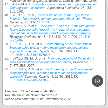
nördlischen Hemisphäre, Engelmann
, Leipzig, Germany. 1879.
↑
ANSEREAU, P.,
Études macaronésiennes I: géographie des
Cryptogames vasculaires
,
Agronomica Lusitanica
, 23, 151–
181. 1961.
↑
WIRTZ, P.
et al.
,
The coastal fishes of the Cape Verde
Islands - New records and an annotated check-list: (Pisces)
,
Spixiana
, 36, 113-142. 2013.
↑
ÁVILA, S. P.
et al.
,
Towards a “Sea-Level Sensitive Marine
Island Biogeography” model: the impact of glacio-eustatic
oscillations in global marine island biogeographic patterns
,
Biological Reviews
, 94, 3, 1116-1142. 2019. DOI:
10.1111/
brv.12492
.
↑
FREITAS, R. M.
et al.
,
Restructuring of the “Macaronesia”
biogeographic unit: a marine multi-taxon biogeographical
approach
,
Scientific Reports
, 9, 15792. 2019. DOI:
10.1038/s41598-019-51786-6
.
↑
SPALDING, M. D.
et al.
,
Marine ecoregions of the world: a
bioregionalization of coastal and shelf areas
,
Bioscience
, 57,
7, 573e583. 2007.
↑
FREITAS, R. M.
et al.
,
Restructuring of the “Macaronesia”
biogeographic unit: a marine multi-taxon biogeographical
approach
,
Scientific Reports
, 9, 15792. 2019. DOI:
10.1038/s41598-019-51786-6
.
Criada em 23 de Novembro de 2022
Revista em 23 de Novembro de 2022
Aceite pelo editor em 20 de Dezembro de 2022