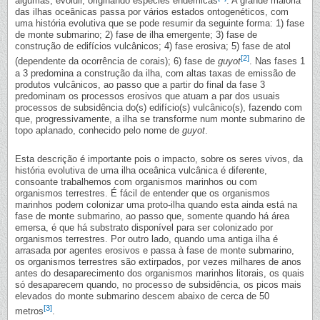
algumas, evoluir, originando espécies endémicas
. A grande maioria
das ilhas oceânicas passa por vários estados ontogenéticos, com
uma história evolutiva que se pode resumir da seguinte forma: 1) fase
de monte submarino; 2) fase de ilha emergente; 3) fase de
construção de edifícios vulcânicos; 4) fase erosiva; 5) fase de atol
[2]
(dependente da ocorrência de corais); 6) fase de
guyot
. Nas fases 1
a 3 predomina a construção da ilha, com altas taxas de emissão de
produtos vulcânicos, ao passo que a partir do final da fase 3
predominam os processos erosivos que atuam a par dos usuais
processos de subsidência do(s) edifício(s) vulcânico(s), fazendo com
que, progressivamente, a ilha se transforme num monte submarino de
topo aplanado, conhecido pelo nome de
guyot
.
Esta descrição é importante pois o impacto, sobre os seres vivos, da
história evolutiva de uma ilha oceânica vulcânica é diferente,
consoante trabalhemos com organismos marinhos ou com
organismos terrestres. É fácil de entender que os organismos
marinhos podem colonizar uma proto-ilha quando esta ainda está na
fase de monte submarino, ao passo que, somente quando há área
emersa, é que há substrato disponível para ser colonizado por
organismos terrestres. Por outro lado, quando uma antiga ilha é
arrasada por agentes erosivos e passa à fase de monte submarino,
os organismos terrestres são extirpados, por vezes milhares de anos
antes do desaparecimento dos organismos marinhos litorais, os quais
só desaparecem quando, no processo de subsidência, os picos mais
elevados do monte submarino descem abaixo de cerca de 50
[3]
metros
.