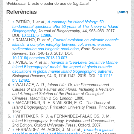
Webbnesia
. É este o poder do uso de
Big Data
!
Referências
[
editar
]
↑
PATIÑO, J.
et al.
,
A roadmap for island biology: 50
fundamental questions after 50 years of The Theory of Island
Biogeography
,
Journal of Biogeography
, 44, 963–983. 2017.
DOI:
10.1111/jbi.12986
.
↑
RAMALHO, R.
et al.
,
Coastal evolution on volcanic oceanic
islands: a complex interplay between volcanism, erosion,
sedimentation and biogenic production
,
Earth Science
Reviews
, 127, 140-170. 2013. DOI:
10.1016/j.earscirev.2013.10.007
.
↑
ÁVILA, S. P.
et al.
,
Towards a “Sea-Level Sensitive Marine
Island Biogeography” model: the impact of glacio-eustatic
oscillations in global marine island biogeographic patterns
,
Biological Reviews
, 94, 3, 1116-1142. 2019. DOI:
10.1111/
brv.12492
.
↑
WALLACE, A. R.,
Island Life: Or, the Phenomena and
Causes of Insular Faunas and Floras, Including a Revision
and Attempted Solution of the Problem of Geological
Climates
,
Macmillan & Co, London
. 1880.
↑
MACARTHUR, R. H. & WILSON, E. O.,
The Theory of
Island Biogeography
, Princeton University Press, Princeton.
1967.
↑
WHITTAKER, R. J. & FERNÁNDEZ–PALACIOS, J. M,
Island Biogeography: Ecology, Evolution and Conservation
,
2nd Edition,
Oxford University Press
, Oxford. 2007.
↑
FERNÁNDEZ-PALACIOS, J. M.
et al.
,
Towards a glacial–