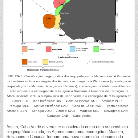
FIGURA 3. Classificação biogeográfica dos arquipélagos da Macaronésia. A Província
da Lusitânia inclui a ecorregião dos Açores, a ecorregião da Webbnésia (que integra os
arquipélagos da Madeira, Selvagens e Canárias), a ecorregião da Plataforma Atlântica
sul-Europeia e a ecorregião de ressurgência Saariana. A Província de Transição da
África Ocidental inclui a subprovíncia de Cabo Verde e a ecorregião de ressurgência do
Sahel. BRI — ilhas Britânicas; BIS — Golfo da Biscaia; AST — Astúrias; POR —
Portugal; MED — Mar Mediterrâneo; CAD — Golfo de Cádiz; NWA — costa noroeste-
Africana; SEN — Senegal; AZO — Azores; MAD — Madeira; SEL — Selvagens; CAN —
Canárias; CAB — Cabo Verde.
Assim, Cabo Verde deverá ser considerado como uma subprovíncia
biogeográfica isolada, os Açores como uma ecorregião e Madeira,
Selvagens e Canárias formam uma nova ecorregião, denominada