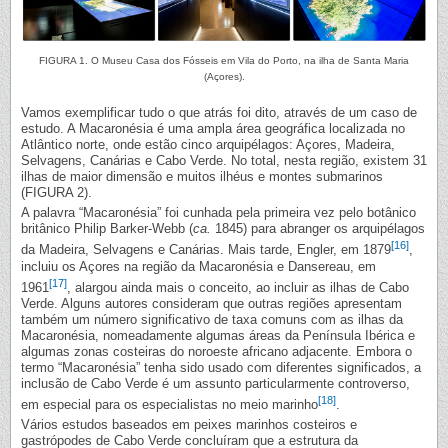
FIGURA 1. O Museu Casa dos Fósseis em Vila do Porto, na ilha de Santa Maria
(Açores).
Vamos exemplificar tudo o que atrás foi dito, através de um caso de
estudo. A Macaronésia é uma ampla área geográfica localizada no
Atlântico norte, onde estão cinco arquipélagos: Açores, Madeira,
Selvagens, Canárias e Cabo Verde. No total, nesta região, existem 31
ilhas de maior dimensão e muitos ilhéus e montes submarinos
(FIGURA 2).
A palavra “Macaronésia” foi cunhada pela primeira vez pelo botânico
britânico Philip Barker-Webb (
ca.
1845) para abranger os arquipélagos
[16]
da Madeira, Selvagens e Canárias. Mais tarde, Engler, em 1879
,
incluiu os Açores na região da Macaronésia e Dansereau, em
[17]
1961
, alargou ainda mais o conceito, ao incluir as ilhas de Cabo
Verde. Alguns autores consideram que outras regiões apresentam
também um número significativo de taxa comuns com as ilhas da
Macaronésia, nomeadamente algumas áreas da Península Ibérica e
algumas zonas costeiras do noroeste africano adjacente. Embora o
termo “Macaronésia” tenha sido usado com diferentes significados, a
inclusão de Cabo Verde é um assunto particularmente controverso,
[18]
em especial para os especialistas no meio marinho
.
Vários estudos baseados em peixes marinhos costeiros e
gastrópodes de Cabo Verde concluíram que a estrutura da