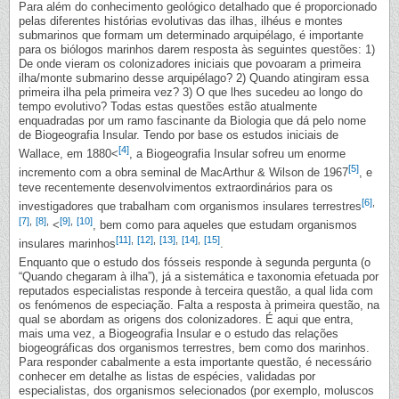
Para além do conhecimento geológico detalhado que é proporcionado
pelas diferentes histórias evolutivas das ilhas, ilhéus e montes
submarinos que formam um determinado arquipélago, é importante
para os biólogos marinhos darem resposta às seguintes questões: 1)
De onde vieram os colonizadores iniciais que povoaram a primeira
ilha/monte submarino desse arquipélago? 2) Quando atingiram essa
primeira ilha pela primeira vez? 3) O que lhes sucedeu ao longo do
tempo evolutivo? Todas estas questões estão atualmente
enquadradas por um ramo fascinante da Biologia que dá pelo nome
de Biogeografia Insular. Tendo por base os estudos iniciais de
[4]
Wallace, em 1880<
, a Biogeografia Insular sofreu um enorme
[5]
incremento com a obra seminal de MacArthur & Wilson de 1967
, e
teve recentemente desenvolvimentos extraordinários para os
[6]
,
investigadores que trabalham com organismos insulares terrestres
[7]
,
[8]
,
[9]
,
[10]
<
, bem como para aqueles que estudam organismos
[11]
,
[12]
,
[13]
,
[14]
,
[15]
insulares marinhos
.
Enquanto que o estudo dos fósseis responde à segunda pergunta (o
“Quando chegaram à ilha”), já a sistemática e taxonomia efetuada por
reputados especialistas responde à terceira questão, a qual lida com
os fenómenos de especiação. Falta a resposta à primeira questão, na
qual se abordam as origens dos colonizadores. É aqui que entra,
mais uma vez, a Biogeografia Insular e o estudo das relações
biogeográficas dos organismos terrestres, bem como dos marinhos.
Para responder cabalmente a esta importante questão, é necessário
conhecer em detalhe as listas de espécies, validadas por
especialistas, dos organismos selecionados (por exemplo, moluscos