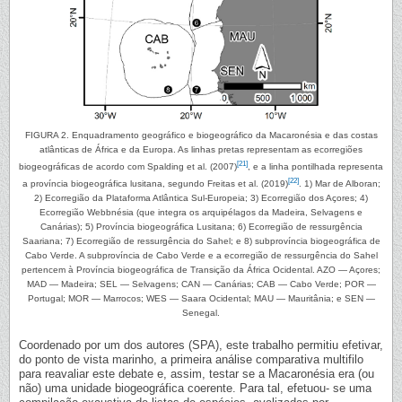
FIGURA 2. Enquadramento geográfico e biogeográfico da Macaronésia e das costas
atlânticas de África e da Europa. As linhas pretas representam as ecorregiões
[21]
biogeográficas de acordo com Spalding et al. (2007)
, e a linha pontilhada representa
[22]
a província biogeográfica lusitana, segundo Freitas et al. (2019)
. 1) Mar de Alboran;
2) Ecorregião da Plataforma Atlântica Sul-Europeia; 3) Ecorregião dos Açores; 4)
Ecorregião Webbnésia (que integra os arquipélagos da Madeira, Selvagens e
Canárias); 5) Província biogeográfica Lusitana; 6) Ecorregião de ressurgência
Saariana; 7) Ecorregião de ressurgência do Sahel; e 8) subprovíncia biogeográfica de
Cabo Verde. A subprovíncia de Cabo Verde e a ecorregião de ressurgência do Sahel
pertencem à Província biogeográfica de Transição da África Ocidental. AZO — Açores;
MAD — Madeira; SEL — Selvagens; CAN — Canárias; CAB — Cabo Verde; POR —
Portugal; MOR — Marrocos; WES — Saara Ocidental; MAU — Mauritânia; e SEN —
Senegal.
Coordenado por um dos autores (SPA), este trabalho permitiu efetivar,
do ponto de vista marinho, a primeira análise comparativa multifilo
para reavaliar este debate e, assim, testar se a Macaronésia era (ou
não) uma unidade biogeográfica coerente. Para tal, efetuou- se uma