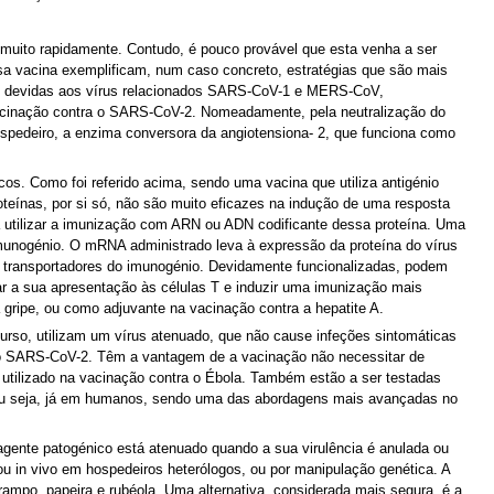
muito rapidamente. Contudo, é pouco provável que esta venha a ser
sa vacina exemplificam, num caso concreto, estratégias que são mais
ias devidas aos vírus relacionados SARS-CoV-1 e MERS-CoV,
 vacinação contra o SARS-CoV-2. Nomeadamente, pela neutralização do
hospedeiro, a enzima conversora da angiotensiona- 2, que funciona como
cos. Como foi referido acima, sendo uma vacina que utiliza antigénio
teínas, por si só, não são muito eficazes na indução de uma resposta
 a utilizar a imunização com ARN ou ADN codificante dessa proteína. Uma
munogénio. O mRNA administrado leva à expressão da proteína do vírus
o transportadores do imunogénio. Devidamente funcionalizadas, podem
ar a sua apresentação às células T e induzir uma imunização mais
 gripe, ou como adjuvante na vacinação contra a hepatite A.
urso, utilizam um vírus atenuado, que não cause infeções sintomáticas
do SARS-CoV-2. Têm a vantagem de a vacinação não necessitar de
 utilizado na vacinação contra o Ébola. Também estão a ser testadas
I, ou seja, já em humanos, sendo uma das abordagens mais avançadas no
agente patogénico está atenuado quando a sua virulência é anulada ou
ou in vivo em hospedeiros heterólogos, ou por manipulação genética. A
mpo, papeira e rubéola. Uma alternativa, considerada mais segura, é a