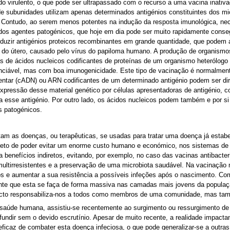
do virulento, o que pode ser ultrapassado com o recurso a uma vacina inati
de subunidades utilizam apenas determinados antigénios constituintes dos mic
 Contudo, ao serem menos potentes na indução da resposta imunológica, nec
os agentes patogénicos, que hoje em dia pode ser muito rapidamente consegu
oduzir antigénios proteicos recombinantes em grande quantidade, que podem
o do útero, causado pelo vírus do papiloma humano. A produção de organismo
as de ácidos nucleicos codificantes de proteínas de um organismo heterólogo 
enciável, mas com boa imunogenicidade. Este tipo de vacinação é normalmente
tar (cADN) ou ARN codificantes de um determinado antigénio podem ser dir
xpressão desse material genético por células apresentadoras de antigénio, co
a esse antigénio. Por outro lado, os ácidos nucleicos podem também e por si
s patogénicos.
am as doenças, ou terapêuticas, se usadas para tratar uma doença já estabel
direto de poder evitar um enorme custo humano e económico, nos sistemas de
a benefícios indiretos, evitando, por exemplo, no caso das vacinas antibacteri
multirresistentes e a preservação de uma microbiota saudável. Na vacinação 
tos e aumentar a sua resistência a possíveis infeções após o nascimento. C
ante que esta se faça de forma massiva nas camadas mais jovens da popula
facto responsabiliza-nos a todos como membros de uma comunidade, mas tamb
a saúde humana, assistiu-se recentemente ao surgimento ou ressurgimento 
difundir sem o devido escrutínio. Apesar de muito recente, a realidade imp
ficaz de combater esta doença infeciosa, o que pode generalizar-se a outras