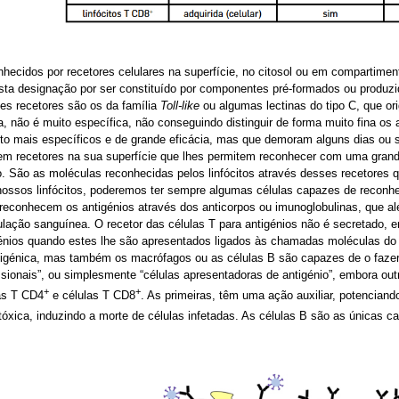
cidos por recetores celulares na superfície, no citosol ou em compartiment
esta designação por ser constituído por componentes pré-formados ou produz
es recetores são os da família
Toll-like
ou algumas lectinas do tipo C, que or
da, não é muito específica, não conseguindo distinguir de forma muito fina o
 mais específicos e de grande eficácia, mas que demoram alguns dias ou
ssuem recetores na sua superfície que lhes permitem reconhecer com uma gra
. São as moléculas reconhecidas pelos linfócitos através desses recetores q
 nossos linfócitos, poderemos ter sempre algumas células capazes de reconh
B reconhecem os antigénios através dos anticorpos ou imunoglobulinas, que 
ulação sanguínea. O recetor das células T para antigénios não é secretado, 
génios quando estes lhe são apresentados ligados às chamadas moléculas do 
tigénica, mas também os macrófagos ou as células B são capazes de o faze
issionais”, ou simplesmente “células apresentadoras de antigénio”, embora ou
+
+
las T CD4
e células T CD8
. As primeiras, têm uma ação auxiliar, potenciand
tóxica, induzindo a morte de células infetadas. As células B são as únicas c