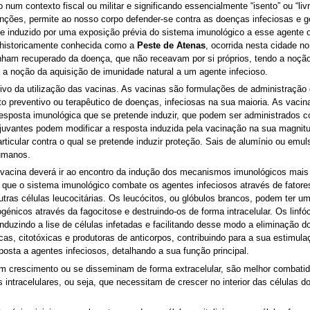
o num contexto fiscal ou militar e significando essencialmente “isento” ou “liv
unções, permite ao nosso corpo defender-se contra as doenças infeciosas e ge
 induzido por uma exposição prévia do sistema imunológico a esse agente o
u historicamente conhecida como a
Peste de Atenas
, ocorrida nesta cidade n
nham recuperado da doença, que não receavam por si próprios, tendo a noção
ta a noção da aquisição de imunidade natural a um agente infecioso.
vo da utilização das vacinas. As vacinas são formulações de administração g
to preventivo ou terapêutico de doenças, infeciosas na sua maioria. As vac
 resposta imunológica que se pretende induzir, que podem ser administrado
uvantes podem modificar a resposta induzida pela vacinação na sua magnitu
rticular contra o qual se pretende induzir proteção. Sais de alumínio ou e
umanos.
acina deverá ir ao encontro da indução dos mecanismos imunológicos mais a
ue o sistema imunológico combate os agentes infeciosos através de fatores 
ras células leucocitárias. Os leucócitos, ou glóbulos brancos, podem ter um
génicos através da fagocitose e destruindo-os de forma intracelular. Os linfóc
induzindo a lise de células infetadas e facilitando desse modo a eliminação do
cas, citotóxicas e produtoras de anticorpos, contribuindo para a sua estimulaç
posta a agentes infeciosos, detalhando a sua função principal.
m crescimento ou se disseminam de forma extracelular, são melhor combatid
s intracelulares, ou seja, que necessitam de crescer no interior das célula