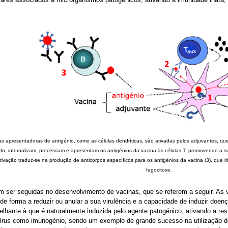
ulas apresentadoras de antigénio, como as células dendríticas, são ativadas pelos adjuvantes, 
ado, internalizam, processam e apresentam os antigénios da vacina às células T, promovendo a sua
ativação traduz-se na produção de anticorpos específicos para os antigénios da vacina (3), que
fagocitose.
m ser seguidas no desenvolvimento de vacinas, que se referem a seguir. As v
de forma a reduzir ou anular a sua virulência e a capacidade de induzir do
ante à que é naturalmente induzida pelo agente patogénico, ativando a respo
vírus como imunogénio, sendo um exemplo de grande sucesso na utilização de