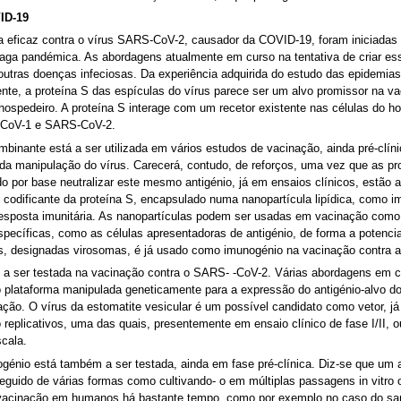
ID-19
a eficaz contra o vírus SARS-CoV-2, causador da COVID-19, foram iniciadas 
vaga pandémica. As abordagens atualmente em curso na tentativa de criar es
 outras doenças infeciosas. Da experiência adquirida do estudo das epidem
ente, a proteína S das espículas do vírus parece ser um alvo promissor na
 hospedeiro. A proteína S interage com um recetor existente nas células do 
S-CoV-1 e SARS-CoV-2.
binante está a ser utilizada em vários estudos de vacinação, ainda pré-clíni
da manipulação do vírus. Carecerá, contudo, de reforços, uma vez que as pro
do por base neutralizar este mesmo antigénio, já em ensaios clínicos, estão
odificante da proteína S, encapsulado numa nanopartícula lipídica, como i
resposta imunitária. As nanopartículas podem ser usadas em vacinação com
specíficas, como as células apresentadoras de antigénio, de forma a potenci
las, designadas virosomas, é já usado como imunogénio na vacinação contra a
ém a ser testada na vacinação contra o SARS- -CoV-2. Várias abordagens em c
plataforma manipulada geneticamente para a expressão do antigénio-alvo 
ção. O vírus da estomatite vesicular é um possível candidato como vetor, já
ão replicativos, uma das quais, presentemente em ensaio clínico de fase I/I
cala.
génio está também a ser testada, ainda em fase pré-clínica. Diz-se que um 
guido de várias formas como cultivando- o em múltiplas passagens in vitro 
 vacinação em humanos há bastante tempo, como por exemplo no caso do sara