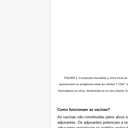
FIGURA 1. A resposta imunitária a vírus inicia-s
+
apresentam os antigénios virais às células T CD4
e
internalizam os vírus, destruindo-os no seu interior. A
Como funcionam as vacinas?
As vacinas são constituídas pelos alvos e
adjuvantes. Os adjuvantes potenciam a res
adjuvantes mimetizam os padrões molecula