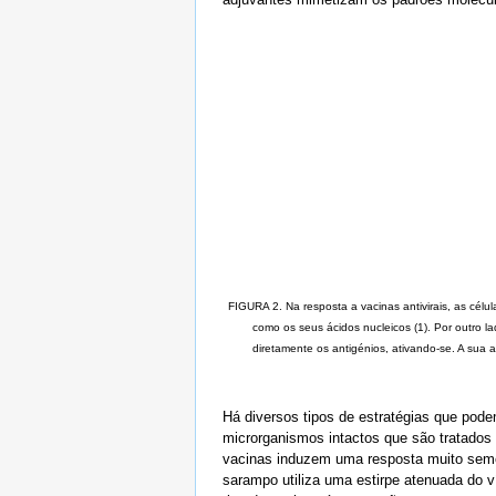
FIGURA 2. Na resposta a vacinas antivirais, as cél
como os seus ácidos nucleicos (1). Por outro l
diretamente os antigénios, ativando-se. A sua 
Há diversos tipos de estratégias que pode
microrganismos intactos que são tratados 
vacinas induzem uma resposta muito semelh
sarampo utiliza uma estirpe atenuada do 