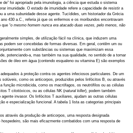
re de” foi apropriado pela imunologia, a ciência que estuda o sistema
rar imunidade. O estado de imunidade refere a capacidade de resistir a
u a uma subunidade desse agente. Tucídides, um historiador da Grécia
o ano 430 a.C., referia já que os enfermos e os moribundos encontravam
 que “
o mesmo homem nunca era atacado duas vezes, pelo menos, não
eralmente simples, de utilização fácil na clínica, que induzem uma
inas podem ser concebidas de formas diversas. Em geral, contêm um ou
s conjuntamente com substâncias ou sistemas que maximizam essa
de, potenciando-a, mas também na sua qualidade, no sentido de a tornar
mulsões de óleo em água (contendo esqualeno ou vitamina E) são exemplos
dequados à proteção contra os agentes infeciosos particulares. De um
solúveis, como os anticorpos, produzidos pelos linfócitos B, ou através
a função microbicida, como os macrófagos, os neutrófilos ou as células
itos T citotóxicos, ou as células NK (
natural killer
), podem também
 agente invasor. Os linfócitos T auxiliares, ajudam as outras células
ão e especialização funcional. A tabela 1 lista as categorias principais
os através da produção de anticorpos, uma resposta designada
s do hospedeiro, são mais eficazmente combatidos com uma resposta de