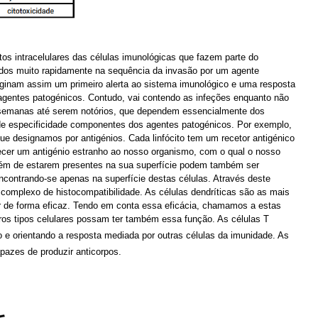
os intracelulares das células imunológicas que fazem parte do
idos muito rapidamente na sequência da invasão por um agente
iginam assim um primeiro alerta ao sistema imunológico e uma resposta
s agentes patogénicos. Contudo, vai contendo as infeções enquanto não
 semanas até serem notórios, que dependem essencialmente dos
nde especificidade componentes dos agentes patogénicos. Por exemplo,
ue designamos por antigénios. Cada linfócito tem um recetor antigénico
ecer um antigénio estranho ao nosso organismo, com o qual o nosso
além de estarem presentes na sua superfície podem também ser
encontrando-se apenas na superfície destas células. Através deste
complexo de histocompatibilidade. As células dendríticas são as mais
r de forma eficaz. Tendo em conta essa eficácia, chamamos a estas
tros tipos celulares possam ter também essa função. As células T
o e orientando a resposta mediada por outras células da imunidade. As
apazes de produzir anticorpos.