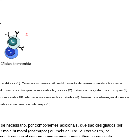
ndríticas (1). Estas, estimulam as células NK através de fatores solúveis, citocinas, e
dutoras dos anticorpos, e as células fagocíticas (2). Estas, com a ajuda dos anticorpos (3),
om as células NK, efetuar a lise das células infetadas (4). Terminada a eliminação do vírus e
lulas de memória, de vida longa (5).
e, se necessário, por componentes adicionais, que são designados por
 mais humoral (anticorpos) ou mais celular. Muitas vezes, os
ue é essencial para uma boa resposta específica ou adquirida.