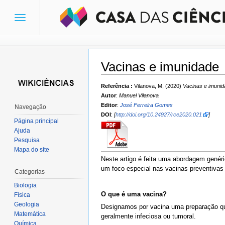
Toggle
navigation
Vacinas e imunidade
Ir para:
navegação
,
pesquisa
Referência :
Vilanova, M, (2020)
Vacinas e imuni
Autor
:
Manuel Vilanova
Editor
:
José Ferreira Gomes
Navegação
DOI
:
[
http://doi.org/10.24927/rce2020.021
]
Página principal
Ajuda
Pesquisa
Mapa do site
Neste artigo é feita uma abordagem genér
um foco especial nas vacinas preventivas
Categorias
Biologia
O que é uma vacina?
Física
Geologia
Designamos por vacina uma preparação que
Matemática
geralmente infeciosa ou tumoral.
Química