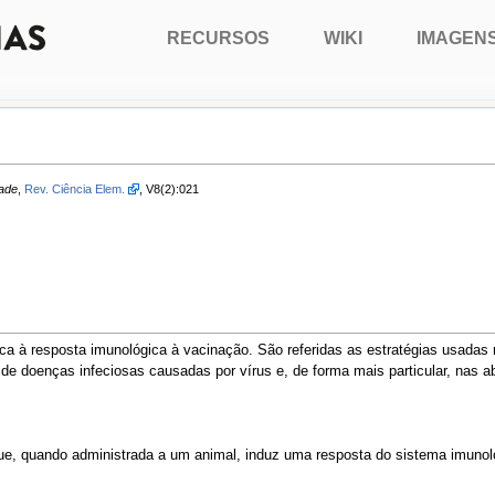
RECURSOS
WIKI
IMAGEN
dade
,
Rev. Ciência Elem.
, V8(2):021
ica à resposta imunológica à vacinação. São referidas as estratégias usad
 de doenças infeciosas causadas por vírus e, de forma mais particular, nas
, quando administrada a um animal, induz uma resposta do sistema imunológ