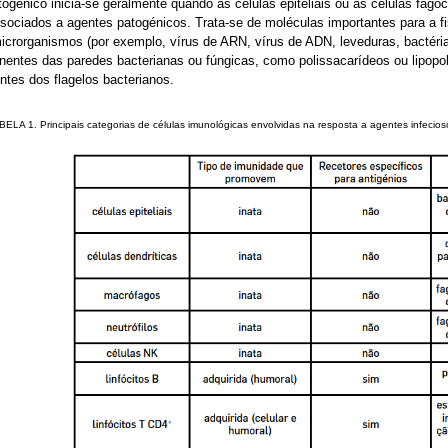
togénico inicia-se geralmente quando as células epiteliais ou as células fag
ociados a agentes patogénicos. Trata-se de moléculas importantes para a fis
crorganismos (por exemplo, vírus de ARN, vírus de ADN, leveduras, bactéria
ntes das paredes bacterianas ou fúngicas, como polissacarídeos ou lipopoli
ntes dos flagelos bacterianos.
BELA 1. Principais categorias de células imunológicas envolvidas na resposta a agentes infeci