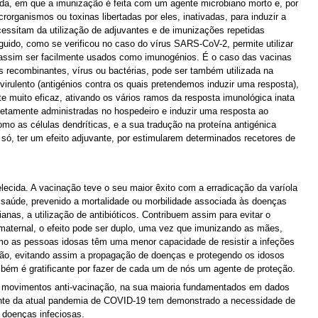
vada, em que a imunização é feita com um agente microbiano morto e, por
rorganismos ou toxinas libertadas por eles, inativadas, para induzir a
essitam da utilização de adjuvantes e de imunizações repetidas
ido, como se verificou no caso do vírus SARS-CoV-2, permite utilizar
 assim ser facilmente usados como imunogénios. É o caso das vacinas
s recombinantes, vírus ou bactérias, pode ser também utilizada na
virulento (antigénios contra os quais pretendemos induzir uma resposta),
 muito eficaz, ativando os vários ramos da resposta imunológica inata
etamente administradas no hospedeiro e induzir uma resposta ao
mo as células dendríticas, e a sua tradução na proteína antigénica
 só, ter um efeito adjuvante, por estimularem determinados recetores de
ecida. A vacinação teve o seu maior êxito com a erradicação da varíola
 saúde, prevenido a mortalidade ou morbilidade associada às doenças
anas, a utilização de antibióticos. Contribuem assim para evitar o
maternal, o efeito pode ser duplo, uma vez que imunizando as mães,
omo as pessoas idosas têm uma menor capacidade de resistir a infeções
ção, evitando assim a propagação de doenças e protegendo os idosos
ém é gratificante por fazer de cada um de nós um agente de proteção.
de movimentos anti-vacinação, na sua maioria fundamentados em dados
actante da atual pandemia de COVID-19 tem demonstrado a necessidade de
 doenças infeciosas.