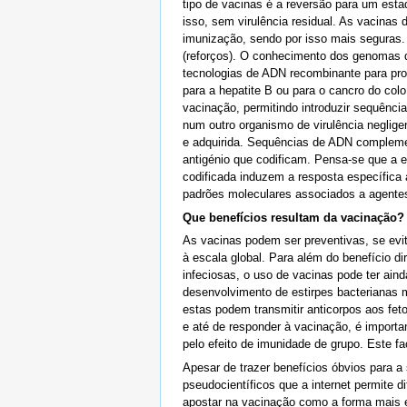
tipo de vacinas é a reversão para um esta
isso, sem virulência residual. As vacinas 
imunização, sendo por isso mais seguras.
(reforços). O conhecimento dos genomas d
tecnologias de ADN recombinante para pr
para a hepatite B ou para o cancro do col
vacinação, permitindo introduzir sequênci
num outro organismo de virulência neglig
e adquirida. Sequências de ADN complemen
antigénio que codificam. Pensa-se que a e
codificada induzem a resposta específica 
padrões moleculares associados a agente
Que benefícios resultam da vacinação?
As vacinas podem ser preventivas, se evit
à escala global. Para além do benefício 
infeciosas, o uso de vacinas pode ter aind
desenvolvimento de estirpes bacterianas 
estas podem transmitir anticorpos aos fe
e até de responder à vacinação, é import
pelo efeito de imunidade de grupo. Este 
Apesar de trazer benefícios óbvios para 
pseudocientíficos que a internet permite 
apostar na vacinação como a forma mais e