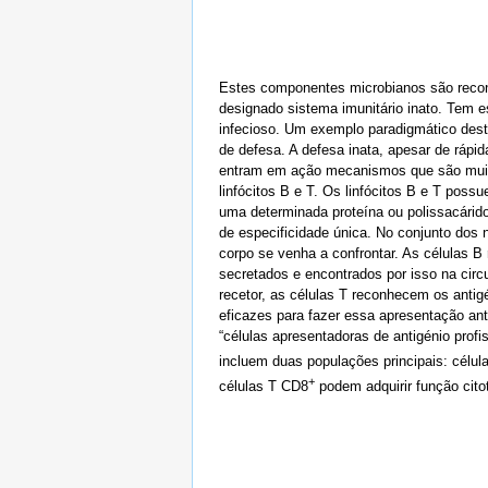
Estes componentes microbianos são reconhe
designado sistema imunitário inato. Tem 
infecioso. Um exemplo paradigmático dest
de defesa. A defesa inata, apesar de rápi
entram em ação mecanismos que são muito
linfócitos B e T. Os linfócitos B e T po
uma determinada proteína ou polissacárido
de especificidade única. No conjunto dos
corpo se venha a confrontar. As células 
secretados e encontrados por isso na circ
recetor, as células T reconhecem os anti
eficazes para fazer essa apresentação an
“células apresentadoras de antigénio prof
incluem duas populações principais: célu
+
células T CD8
podem adquirir função cito