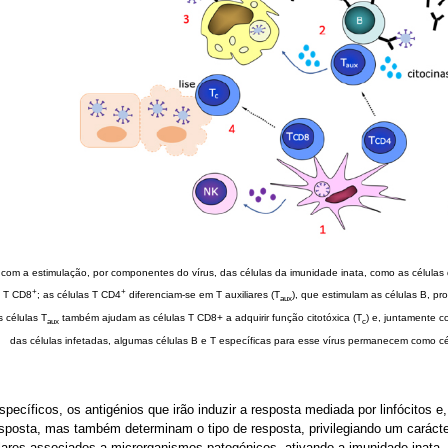
e com a estimulação, por componentes do vírus, das células da imunidade inata, como as células de
+
+
 T CD8
; as células T CD4
diferenciam-se em T auxiliares (T
), que estimulam as células B, pro
aux
s células T
também ajudam as células T CD8+ a adquirir função citotóxica (T
) e, juntamente c
aux
c
das células infetadas, algumas células B e T específicas para esse vírus permanecem como cé
specíficos, os antigénios que irão induzir a resposta mediada por linfócitos 
posta, mas também determinam o tipo de resposta, privilegiando um carácter
res associados a microrganismos patogénicos, ativando a imunidade inata, q