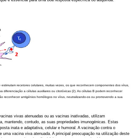
que estimulam recetores celulares, muitas vezes, os que reconhecem componentes dos vírus,
 diferenciação a células auxiliares ou citotóxicas (2). As células B podem reconhecer
 irão reconhecer antigénios homólogos no vírus, neutralizando-os ou promovendo a sua
acinas vivas atenuadas ou as vacinas inativadas, utilizam
ença, mantendo, contudo, as suas propriedades imunogénicas. Estas
sta inata e adaptativa, celular e humoral. A vacinação contra o
 uma vacina viva atenuada. A principal preocupação na utilização deste