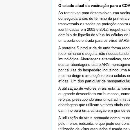
O estado atual da vacinação para a COV
As tentativas para desenvolver uma vacin
conseguida antes do término da primeira 
transversais e usadas na proteção contra
identificadas em 2003 e 2012, respetivam
domínio de ligação do vírus às células do
uma porta de entrada para os vírus SAR
A proteína S produzida de uma forma recom
recombinante é segura, não necessitando 
imunológica. Abordagens alternativas, ten
destas abordagens usa o ARN mensageiro c
por células do hospedeiro induzindo uma 
mesmo dirigir o imunogénio para células e
eficaz. Um tipo particular de nanoparticu
A utilização de vetores virais está tamb
ou grande desconforto em humanos, como 
reforço, pressupondo uma única administra
abordagens que utilizam vetores virais n
caminho para uma utilização em grande es
A utilização do vírus atenuado como imuno
pelo menos reduzida, o que pode ser conse
utilização de vírus atenuados é usada na