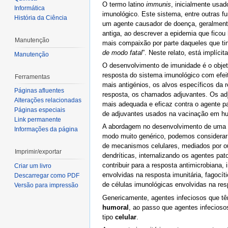
O termo latino
immunis
, inicialmente usad
Informática
imunológico. Este sistema, entre outras f
História da Ciência
um agente causador de doença, geralmente
antiga, ao descrever a epidemia que fico
Manutenção
mais compaixão por parte daqueles que ti
de modo fatal
”. Neste relato, está implíci
Manutenção
O desenvolvimento de imunidade é o objeti
resposta do sistema imunológico com efei
Ferramentas
mais antigénios, os alvos específicos da
Páginas afluentes
resposta, os chamados adjuvantes. Os adj
Alterações relacionadas
mais adequada e eficaz contra o agente pa
Páginas especiais
de adjuvantes usados na vacinação em h
Link permanente
A abordagem no desenvolvimento de uma v
Informações da página
modo muito genérico, podemos considerar q
de mecanismos celulares, mediados por out
Imprimir/exportar
dendríticas, internalizando os agentes pato
contribuir para a resposta antimicrobiana, 
Criar um livro
envolvidas na resposta imunitária, fagocíti
Descarregar como PDF
de células imunológicas envolvidas na res
Versão para impressão
Genericamente, agentes infeciosos que tê
humoral
, ao passo que agentes infecioso
tipo
celular
.