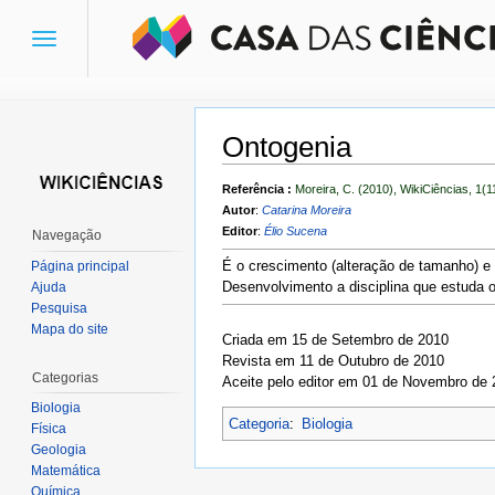
Toggle
navigation
Ontogenia
Ir para:
navegação
,
pesquisa
Referência :
Moreira, C. (2010), WikiCiências, 1(1
Autor
:
Catarina Moreira
Editor
:
Élio Sucena
Navegação
É o crescimento (alteração de tamanho) e
Página principal
Desenvolvimento a disciplina que estuda 
Ajuda
Pesquisa
Mapa do site
Criada em 15 de Setembro de 2010
Revista em 11 de Outubro de 2010
Categorias
Aceite pelo editor em 01 de Novembro de
Biologia
Categoria
:
Biologia
Física
Geologia
Matemática
Química