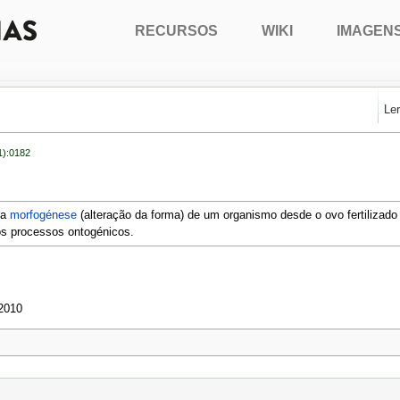
RECURSOS
WIKI
IMAGEN
Le
1):0182
 a
morfogénese
(alteração da forma) de um organismo desde o ovo fertilizado
os processos ontogénicos.
 2010