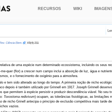
RECURSOS
WIKI
IMAGEN
Le
Rev. Ciência Elem.
, V3(4):211
relativa de uma espécie num determinado ecossistema, incluindo os seus req
me-quer (flor) a crescer num campo inclui a absorção de luz, água e nutriente
nismos, e o fornecimento de oxigénio para a atmosfera.
lo e tem sido alterado ao longo do tempo. A primeira noção de nicho ecológ
co depois é também utilizado por Grinnell em 1917. Joseph Grinnell desenvo
tos que permitem à espécie persistir e produzir descendência viável. No seu tr
co:
Toxostoma redivivum
) ocupam, as tolerâncias fisiológicas, as limitações 
e nicho Grinell antecipa o princípio de exclusão competitiva mais tarde de
ichos vazios.