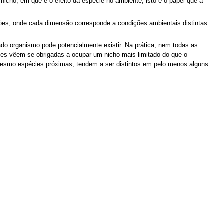
icho, em que é o efeito da espécie no ambiente, isto é o papel que a
es, onde cada dimensão corresponde a condições ambientais distintas
ado organismo pode potencialmente existir. Na prática, nem todas as
ies vêem-se obrigadas a ocupar um nicho mais limitado do que o
 mesmo espécies próximas, tendem a ser distintos em pelo menos alguns