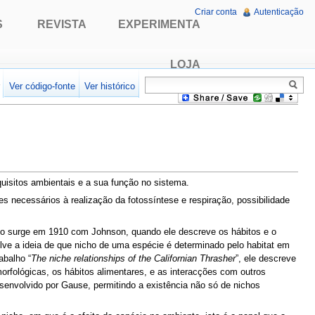
Criar conta
Autenticação
S
REVISTA
EXPERIMENTA
LOJA
r
Ver código-fonte
Ver histórico
uisitos ambientais e a sua função no sistema.
s necessários à realização da fotossíntese e respiração, possibilidade
ico surge em 1910 com Johnson, quando ele descreve os hábitos e o
lve a ideia de que nicho de uma espécie é determinado pelo habitat em
abalho “
The niche relationships of the Californian Thrasher
”, ele descreve
morfológicas, os hábitos alimentares, e as interacções com outros
senvolvido por Gause, permitindo a existência não só de nichos