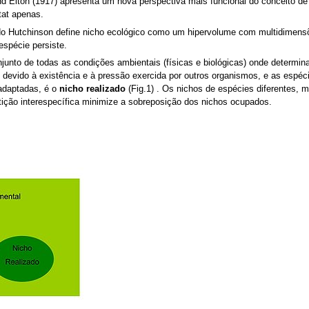
 Elton (1917) apresenta um nova perspectiva mais funcional do conceito de n
tat apenas.
do Hutchinson define nicho ecológico como um hipervolume com multidimensõ
espécie persiste.
junto de todas as condições ambientais (físicas e biológicas) onde determin
devido à existência e à pressão exercida por outros organismos, e as espéc
 adaptadas, é o
nicho realizado
(Fig.1) . Os nichos de espécies diferentes,
ição interespecífica minimize a sobreposição dos nichos ocupados.