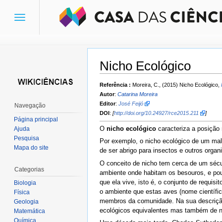
Toggle
navigation
Nicho Ecológico
Ir para:
navegação
,
pesquisa
Referência :
Moreira, C., (2015) Nicho Ecológico,
Autor
:
Catarina Moreira
Editor
:
José Feijó
Navegação
DOI
:
[
http://doi.org/10.24927/rce2015.211
]
Página principal
O
nicho ecológico
caracteriza a posição 
Ajuda
Pesquisa
Por exemplo, o nicho ecológico de um mal-
Mapa do site
de ser abrigo para insectos e outros orga
O conceito de nicho tem cerca de um sécu
Categorias
ambiente onde habitam os besouros, e pou
que ela vive, isto é, o conjunto de requisi
Biologia
o ambiente que estas aves (nome científi
Física
membros da comunidade. Na sua descrição d
Geologia
ecológicos equivalentes mas também de n
Matemática
Química