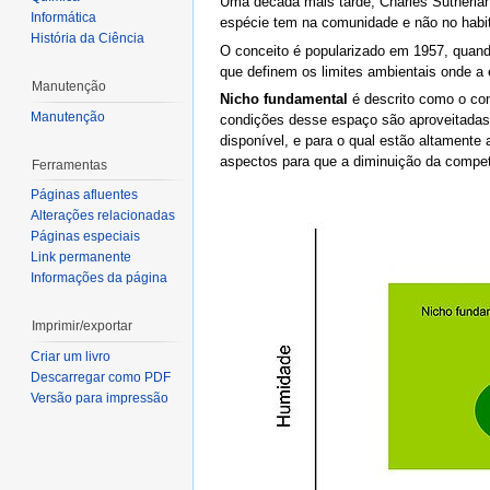
Uma década mais tarde, Charles Sutherland
Informática
espécie tem na comunidade e não no habi
História da Ciência
O conceito é popularizado em 1957, quan
que definem os limites ambientais onde a 
Manutenção
Nicho fundamental
é descrito como o con
Manutenção
condições desse espaço são aproveitadas 
disponível, e para o qual estão altamente
aspectos para que a diminuição da compet
Ferramentas
Páginas afluentes
Alterações relacionadas
Páginas especiais
Link permanente
Informações da página
Imprimir/exportar
Criar um livro
Descarregar como PDF
Versão para impressão