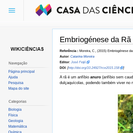
Toggle
navigation
Embriogénese da Rã
Ir para:
navegação
,
pesquisa
Referência :
Moreira, C., (2015) Embriogénese d
Autor
:
Catarina Moreira
Editor
:
José Feijó
Navegação
DOI
:
[
http://doi.org/10.24927/rce2015.158
]
Página principal
A rã é um anfíbio
anuro
(anfíbio sem caud
Ajuda
dulçaquícolas, podendo também viver no m
Pesquisa
Mapa do site
Categorias
Biologia
Física
Geologia
Matemática
Química