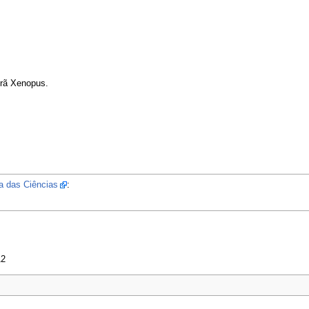
 rã Xenopus.
a das Ciências
:
12