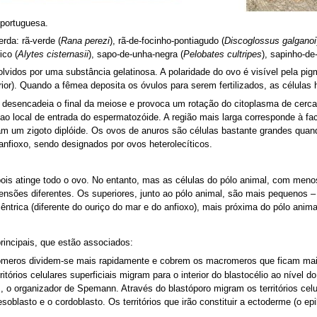
 portuguesa.
rda: rã-verde (
Rana perezi
), rã-de-focinho-pontiagudo (
Discoglossus galganoi
ico (
Alytes cisternasii
), sapo-de-unha-negra (
Pelobates cultripes
), sapinho-de
vidos por uma substância gelatinosa. A polaridade do ovo é visível pela pigm
rior). Quando a fêmea deposita os óvulos para serem fertilizados, as células
desencadeia o final da meiose e provoca um rotação do citoplasma de cerc
 ao local de entrada do espermatozóide. A região mais larga corresponde à fac
am um zigoto diplóide. Os ovos de anuros são células bastante grandes qu
anfioxo, sendo designados por ovos heterolecíticos.
ois atinge todo o ovo. No entanto, mas as células do pólo animal, com meno
ensões diferentes. Os superiores, junto ao pólo animal, são mais pequenos 
rica (diferente do ouriço do mar e do anfioxo), mais próxima do pólo anima
rincipais, que estão associados:
ómeros dividem-se mais rapidamente e cobrem os macromeros que ficam mai
rritórios celulares superficiais migram para o interior do blastocélio ao nível d
, o organizador de Spemann. Através do blastóporo migram os territórios cel
oblasto e o cordoblasto. Os territórios que irão constituir a ectoderme (o epib