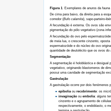
Figura 1
. Exemplares de anuros da fauna
De cima para baixo, da direita para a esque
corredor (
Bufo calamita
), sapo-parteiro-ibér
A fecundação é externa. Os ovos são envol
pigmentação do pólo vegetativo (zona infe
A fecundação do ovo pelo espermatozóide 
de meia lua, o crescente cinzento, oposta
espermatozóide e do núcleo do ovo origin
quantidade de deutolécito que os ovos do 
Segmentação
A segmentação é holoblástica e desigual p
vegetativo, originando blastomeros de dim
possui uma cavidade de segmentação excênt
Gastrulação
A gastrulação ocorre por dois fenómenos p
epibolia
ou
recobrimento
: os micr
invaginação
ou
embolia
: alguns te
cinzento e o agrupamento de células
respectivamente, o endoblasto, o mes
termina a gastrulação.