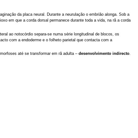
aginação da placa neural. Durante a neurulação o embrião alonga. Sob a
fioxo em que a corda dorsal permanece durante toda a vida, na rã a corda
al ao notocórdio separa-se numa série longitudinal de blocos, os
ntacto com a endoderme e o folheto parietal que contacta com a
tamorfoses até se transformar em rã adulta –
desenvolvimento indirecto
.