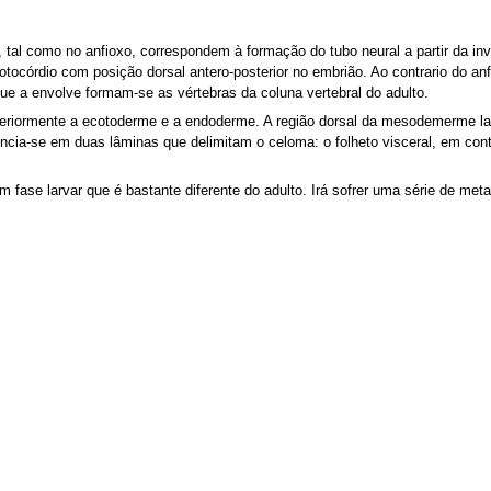
tal como no anfioxo, correspondem à formação do tubo neural a partir da inv
notocórdio com posição dorsal antero-posterior no embrião. Ao contrario do an
 que a envolve formam-se as vértebras da coluna vertebral do adulto.
riormente a ecotoderme e a endoderme. A região dorsal da mesodemerme later
rencia-se em duas lâminas que delimitam o celoma: o folheto visceral, em co
m fase larvar que é bastante diferente do adulto. Irá sofrer uma série de me