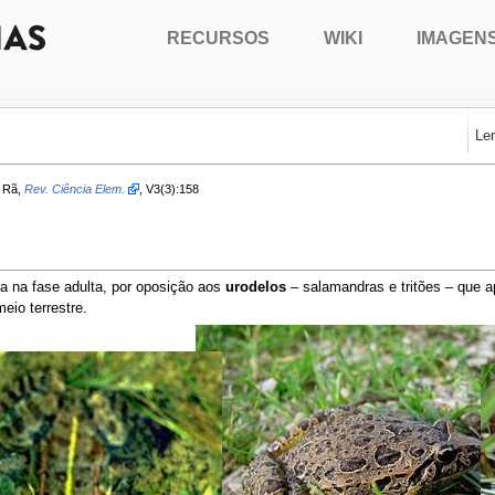
RECURSOS
WIKI
IMAGEN
Le
a Rã,
Rev. Ciência Elem.
, V3(3):158
a na fase adulta, por oposição aos
urodelos
– salamandras e tritões – que 
eio terrestre.