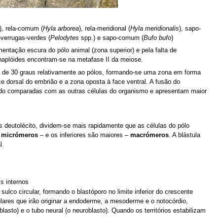
), rela-comum (
Hyla arborea
), rela-meridional (
Hyla meridionalis
), sapo-
-verrugas-verdes (
Pelodytes
spp.) e sapo-comum (
Bufo bufo
)
entação escura do pólo animal (zona superior) e pela falta de
 haplóides encontram-se na metafase II da meiose.
a de 30 graus relativamente ao pólos, formando-se uma zona em forma
e dorsal do embrião e a zona oposta à face ventral. A fusão do
ando comparadas com as outras células do organismo e apresentam maior
s deutolécito, dividem-se mais rapidamente que as células do pólo
–
micrómeros
– e os inferiores são maiores –
macrómeros
. A blástula
l.
s internos
o sulco circular, formando o blastóporo no limite inferior do crescente
ulares que irão originar a endoderme, a mesoderme e o notocórdio,
lasto) e o tubo neural (o neuroblasto). Quando os territórios estabilizam