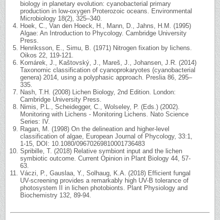
biology in planetary evolution: cyanobacterial primary
production in low-oxygen Proterozoic oceans. Environmental
Microbiology 18(2), 325–340.
Hoek, C., Van den Hoeck, H., Mann, D., Jahns, H.M. (1995)
Algae: An Introduction to Phycology. Cambridge University
Press.
Henriksson, E., Simu, B. (1971) Nitrogen fixation by lichens.
Oikos 22, 119-121.
Komárek, J., Kaštovský, J., Mareš, J., Johansen, J.R. (2014)
Taxonomic classification of cyanoprokaryotes (cyanobacterial
genera) 2014, using a polyphasic approach. Preslia 86, 295–
335.
Nash, T.H. (2008) Lichen Biology, 2nd Edition. London:
Cambridge University Press.
Nimis, P.L., Scheidegger, C., Wolseley, P. (Eds.) (2002).
Monitoring with Lichens - Monitoring Lichens. Nato Science
Series: IV.
Ragan, M. (1998) On the delineation and higher-level
classification of algae, European Journal of Phycology, 33:1,
1-15, DOI: 10.1080/09670269810001736483
Spribille, T. (2018) Relative symbiont input and the lichen
symbiotic outcome. Current Opinion in Plant Biology 44, 57-
63.
Váczi, P., Gauslaa, Y., Solhaug, K.A. (2018) Efficient fungal
UV-screening provides a remarkably high UV-B tolerance of
photosystem II in lichen photobionts. Plant Physiology and
Biochemistry 132, 89-94.