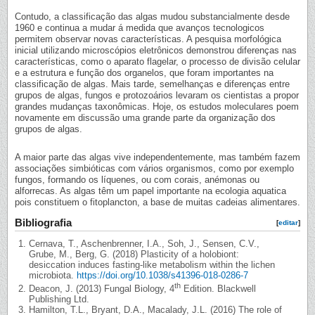
Contudo, a classificação das algas mudou substancialmente desde
1960 e continua a mudar á medida que avanços tecnologicos
permitem observar novas características. A pesquisa morfológica
inicial utilizando microscópios eletrônicos demonstrou diferenças nas
características, como o aparato flagelar, o processo de divisão celular
e a estrutura e função dos organelos, que foram importantes na
classificação de algas. Mais tarde, semelhanças e diferenças entre
grupos de algas, fungos e protozoários levaram os cientistas a propor
grandes mudanças taxonômicas. Hoje, os estudos moleculares poem
novamente em discussão uma grande parte da organização dos
grupos de algas.
A maior parte das algas vive independentemente, mas também fazem
associações simbióticas com vários organismos, como por exemplo
fungos, formando os líquenes, ou com corais, anémonas ou
alforrecas. As algas têm um papel importante na ecologia aquatica
pois constituem o fitoplancton, a base de muitas cadeias alimentares.
Bibliografia
[
editar
]
Cernava, T., Aschenbrenner, I.A., Soh, J., Sensen, C.V.,
Grube, M., Berg, G. (2018) Plasticity of a holobiont:
desiccation induces fasting-like metabolism within the lichen
microbiota.
https://doi.org/10.1038/s41396-018-0286-7
th
Deacon, J. (2013) Fungal Biology, 4
Edition. Blackwell
Publishing Ltd.
Hamilton, T.L., Bryant, D.A., Macalady, J.L. (2016) The role of