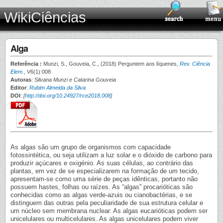
WikiCiências
Alga
Referência :
Munzi, S., Gouveia, C., (2018) Perguntem aos líquenes,
Rev. Ciência
Elem.
, V6(1):008
Autoras
:
Silvana Munzi e Catarina Gouveia
Editor
:
Rubim Almeida da Silva
DOI
:
[
http://doi.org/10.24927/rce2018.008
]
As algas são um grupo de organismos com capacidade
fotossintética, ou seja utilizam a luz solar e o dióxido de carbono para
produzir açúcares e oxigénio. As suas células, ao contrário das
plantas, em vez de se especializarem na formação de um tecido,
apresentam-se como uma série de peças idênticas, portanto não
possuem hastes, folhas ou raízes. As “algas” procarióticas são
conhecidas como as algas verde-azuis ou cianobactérias, e se
distinguem das outras pela peculiaridade de sua estrutura celular e
um núcleo sem membrana nuclear. As algas eucarióticas podem ser
unicelulares ou multicelulares. As algas unicelulares podem viver