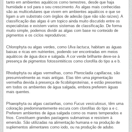
tanto em ambientes aquáticos como terrestres, desde que haja
humidade e sol para o seu crescimento. As algas mais conhecidas
são as multicelulares que vivem em ambientes aquáticos e que se
ligam a um substrato com órgãos de adesão (que não são raízes). A
classificação das algas é um topico ainda muito discutido entre os
especialistas e existem varios sistemas de classificação. De forma
muito simple, podemos dividir as algas com base no conteúdo de
pigmentos e os ciclos reprodutivos:
Chlorophyta ou algas verdes, como
Ulva lactuca
, habitam as águas
baixas e ricas em nutrientes, podendo ser encontradas em meios
aquáticos de água doce e salgada. A cor verde brilhante deve-se à
presença de pigmentos fotossintéticos como clorofila do tipo a e b.
Rhodophyta ou algas vermelhas, como
Pterocladia capillacea
, são
presumivelmente as mais antigas. Elas têm uma pigmentação
vermelha devida à presença de ficobiloproteínas, e estão presentes
em todos os ambientes de água salgada, embora preferem águas
mais quentes.
Phaeophyta ou algas castanhas, como
Fucus vesiculosus
, têm uma
coloração predominantemente escura com clorofilas do tipo a e c.
Preferem ambientes de água salgada como os mares temperados e
frios. Constituem grandes pastagens submarinas e resistem à
emersão. São utilizadas na alimentação humana e na produção de
suplementos alimentares como iodo, ou na produção de adubo.