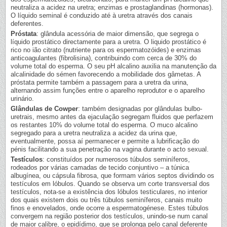
neutraliza a acidez na uretra; enzimas e prostaglandinas (hormonas).
O líquido seminal é conduzido até à uretra através dos canais
deferentes.
Próstata
: glândula acessória de maior dimensão, que segrega o
líquido prostático directamente para a uretra. O liquido prostático é
rico no ião citrato (nutriente para os espermatozóides) e enzimas
anticoagulantes (fibrolisina), contribuindo com cerca de 30% do
volume total do esperma. O seu pH alcalino auxilia na manutenção da
alcalinidade do sémen favorecendo a mobilidade dos gâmetas. A
próstata permite também a passagem para a uretra da urina,
alternando assim funções entre o aparelho reprodutor e o aparelho
urinário.
Glândulas de Cowper
: também designadas por glândulas bulbo-
uretrais, mesmo antes da ejaculação segregam fluidos que perfazem
os restantes 10% do volume total do esperma. O muco alcalino
segregado para a uretra neutraliza a acidez da urina que,
eventualmente, possa aí permanecer e permite a lubrificação do
pénis facilitando a sua penetração na vagina durante o acto sexual.
Testículos
: constituídos por numerosos túbulos seminíferos,
rodeados por várias camadas de tecido conjuntivo – a túnica
albugínea, ou cápsula fibrosa, que formam vários septos dividindo os
testículos em lóbulos. Quando se observa um corte transversal dos
testículos, nota-se a existência dos lóbulos testiculares, no interior
dos quais existem dois ou três túbulos seminíferos, canais muito
finos e enovelados, onde ocorre a espermatogénese. Estes túbulos
convergem na região posterior dos testículos, unindo-se num canal
de maior calibre, o epidídimo, que se prolonga pelo canal deferente