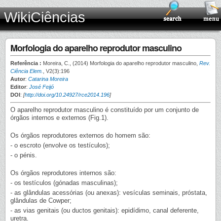
WikiCiências
Morfologia do aparelho reprodutor masculino
Referência :
Moreira, C., (2014) Morfologia do aparelho reprodutor masculino,
Rev.
Ciência Elem.
, V2(3):196
Autor
:
Catarina Moreira
Editor
:
José Feijó
DOI
:
[
http://doi.org/10.24927/rce2014.196
]
O aparelho reprodutor masculino é constituído por um conjunto de
órgãos internos e externos (Fig.1).
Os órgãos reprodutores externos do homem são:
- o escroto (envolve os testículos);
- o pénis.
Os órgãos reprodutores internos são:
- os testículos (gónadas masculinas);
- as glândulas acessórias (ou anexas): vesículas seminais, próstata,
glândulas de Cowper;
- as vias genitais (ou ductos genitais): epidídimo, canal deferente,
uretra.