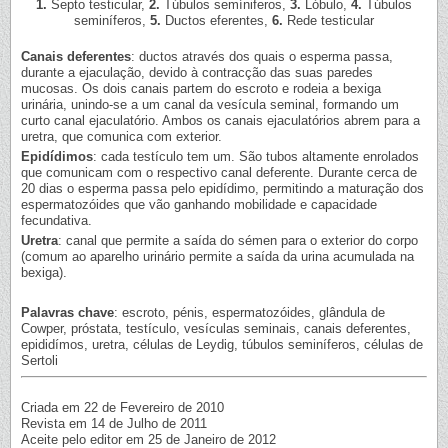
1.
Septo testicular,
2.
Túbulos semíniferos,
3.
Lóbulo,
4.
Túbulos
seminíferos,
5.
Ductos eferentes,
6.
Rede testicular
Canais deferentes
: ductos através dos quais o esperma passa,
durante a ejaculação, devido à contracção das suas paredes
mucosas. Os dois canais partem do escroto e rodeia a bexiga
urinária, unindo-se a um canal da vesícula seminal, formando um
curto canal ejaculatório. Ambos os canais ejaculatórios abrem para a
uretra, que comunica com exterior.
Epidídimos
: cada testículo tem um. São tubos altamente enrolados
que comunicam com o respectivo canal deferente. Durante cerca de
20 dias o esperma passa pelo epidídimo, permitindo a maturação dos
espermatozóides que vão ganhando mobilidade e capacidade
fecundativa.
Uretra
: canal que permite a saída do sémen para o exterior do corpo
(comum ao aparelho urinário permite a saída da urina acumulada na
bexiga).
Palavras chave
: escroto, pénis, espermatozóides, glândula de
Cowper, próstata, testículo, vesículas seminais, canais deferentes,
epididímos, uretra, células de Leydig, túbulos seminíferos, células de
Sertoli
Criada em 22 de Fevereiro de 2010
Revista em 14 de Julho de 2011
Aceite pelo editor em 25 de Janeiro de 2012