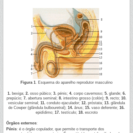
Figura 1
. Esquema do aparelho reprodutor masculino
1.
bexiga;
2.
osso púbico;
3.
pénis;
4.
corpo cavernoso;
5.
glande;
6.
prepúcio;
7.
abertura seminal;
8.
intestino grosso (colón);
9.
recto;
10.
vesicular seminal;
11.
conduto ejaculador;
12.
próstata;
13.
glândula
de Cowper (glândula bulbouretral);
14.
ânus;
15.
vaso deferente;
16.
epidídimo;
17.
testículo;
18.
escroto
Órgãos externos
:
Pénis
: é o órgão copulador, que permite o transporte dos