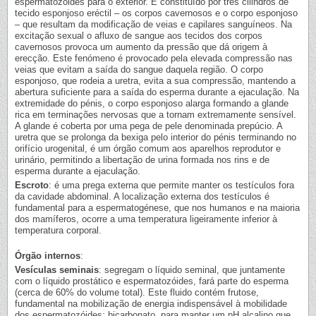
espermatozóides para o exterior. É constituído por três cilindros de
tecido esponjoso eréctil – os corpos cavernosos e o corpo esponjoso
– que resultam da modificação de veias e capilares sanguíneos. Na
excitação sexual o afluxo de sangue aos tecidos dos corpos
cavernosos provoca um aumento da pressão que dá origem à
erecção. Este fenómeno é provocado pela elevada compressão nas
veias que evitam a saída do sangue daquela região. O corpo
esponjoso, que rodeia a uretra, evita a sua compressão, mantendo a
abertura suficiente para a saída do esperma durante a ejaculação. Na
extremidade do pénis, o corpo esponjoso alarga formando a glande
rica em terminações nervosas que a tornam extremamente sensível.
A glande é coberta por uma pega de pele denominada prepúcio. A
uretra que se prolonga da bexiga pelo interior do pénis terminando no
orifício urogenital, é um órgão comum aos aparelhos reprodutor e
urinário, permitindo a libertação de urina formada nos rins e de
esperma durante a ejaculação.
Escroto
: é uma prega externa que permite manter os testículos fora
da cavidade abdominal. A localização externa dos testículos é
fundamental para a espermatogénese, que nos humanos e na maioria
dos mamíferos, ocorre a uma temperatura ligeiramente inferior à
temperatura corporal.
Órgão internos
:
Vesículas seminais
: segregam o líquido seminal, que juntamente
com o líquido prostático e espermatozóides, fará parte do esperma
(cerca de 60% do volume total). Este fluido contém frutose,
fundamental na mobilização de energia indispensável à mobilidade
dos espermatozóides; bicarbonato, para manter um pH alcalino que