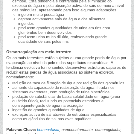
osmose. Esta tendência é contrariada pela eliminação do
excesso de água e pela absorção activa de sais do meio a nível
das brânquias, apresentando para isso algumas adaptações:
ingerem muito pouca água
captam activamente sais da água e dos alimentos
ingeridos
produzem grandes quantidades de urina em rins com
glomérulos bem desenvolvidos
produzem urina muito diluída, reabsorvendo grande
quantidade de sais pelos rins
Osmorregulação em meio terrestre
Os animais terrestres estão sujeitos a uma grande perda de água por
evaporação ao nível da pele e das superfícies respiratórias. A
tendência evolutiva foi no sentido desenvolver estruturas capazes de
reduzir estas perdas de água associadas ao sistema excretor,
nomeadamente:
redução da taxa de filtração de água por redução dos glomérulos
aumento da capacidade de reabsorção da água filtrada nos
sistemas excretores, com produção de urina hipertónica
produção de substâncias de baixa solubilidade em água (ureia
ou ácido úrico), reduzindo os potenciais osmóticos e
consequente gasto de água na excreção
ingestão de grandes quantidades de água
excreção activa de sal através de estruturas especializadas,
como as glândulas do sal nas aves aquáticas
Palavras-Chave:
homeostasia
, osmoconformante, osmoregulador,