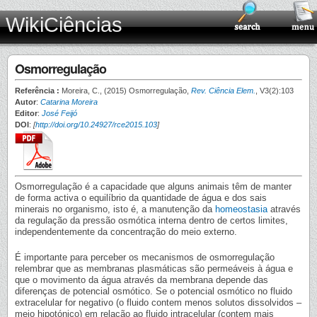
WikiCiências
Osmorregulação
Referência :
Moreira, C., (2015) Osmorregulação,
Rev. Ciência Elem.
, V3(2):103
Autor
:
Catarina Moreira
Editor
:
José Feijó
DOI
:
[
http://doi.org/10.24927/rce2015.103
]
Osmorregulação é a capacidade que alguns animais têm de manter
de forma activa o equilíbrio da quantidade de água e dos sais
minerais no organismo, isto é, a manutenção da
homeostasia
através
da regulação da pressão osmótica interna dentro de certos limites,
independentemente da concentração do meio externo.
É importante para perceber os mecanismos de osmorregulação
relembrar que as membranas plasmáticas são permeáveis à água e
que o movimento da água através da membrana depende das
diferenças de potencial osmótico. Se o potencial osmótico no fluido
extracelular for negativo (o fluido contem menos solutos dissolvidos –
meio hipotónico) em relação ao fluido intracelular (contem mais