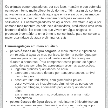
Os animais osmorreguladores, por seu lado, mantém o seu potencial
osmótico interno muito diferente do do meio. Têm assim de controlar
activamente a quantidade de água que entra e sai do organismo por
osmose, o que lhes permite viver em condições extremas de
salinidade. Os osmorreguladores de água doce, excretam a água por
osmose mas mantém os sais nela dissolvidos, produzindo uma urina
bastante diluída. No caso dos que vivem em água salgada, o
processo é contrário, a urina é muito concentrada, para conservar a
maior quantidade de água e eliminar os sais.
Osmorregulação em meio aquático
peixes ósseos de água salgada
: o meio interno é hipotónico
em relação à água do mar, por isso, tendem a perder água por
osmose para o meio principalmente a nível das brânquias
durante a hematose. Para compensar estas perdas de água e
ganho de sais por difusão, apresentam algumas adaptações:
ingerem grandes quantidades de água
excretam o excesso de sais por transporte activo, a nível
das brânquias
possuem rins reduzidos, com glomérulos pouco
desenvolvidos ou inexistentes, diminuindo as perdas de
água por filtração, e formando pequenas quantidade de
urina
excretam sais pelos rins, produzindo uma urina muito
concentrada
peixes ósseos de água doce
: o meio interno é hipertónico em
relação ao meio externo, tendendo a absorver muita água por