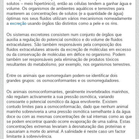
solutos – meio hipertónico), então as células tendem a ganhar água e
volume. Os organismos de ambientes aquáticos e terrestres para
manterem as concentrações de solutos (e a quantidade de água)
óptimas nos seus fluidos utilizam vários mecanismos nomeadamente
a
excreção
usando órgãos tão distintos como a pele e os rins.
Os sistemas excretores consistem num conjunto de órgãos que
auxilia a regulação do potencial osmótico e do volume de fluidos
extracelulares. São também responsáveis pela composição dos
fluidos extracelulares através da excreção de moléculas em excesso
ou da conservação de moléculas em défice no organismo. Podem
também ser responsáveis pela eliminação de produtos tóxicos
resultantes do metabolismo, por exemplo, nos organismos terrestres.
Entre os animais que osmorregulam podem-se identificar dois
grandes grupos: os osmoconformantes e os osmorreguladores.
Os animais osmoconformantes, geralmente invertebrados marinhos,
não regulam activamente a sua pressão osmótica, variando
consoante o potencial osmótico da água envolvente. Existem
contudo limites para a osmoconformacão, dado que nenhum animal
marinho sobreviveria a uma pressão osmótica semelhante à da água
doce ou com as mesmas concentrações de sal internas como as que
se podem encontrar quando ocorre evaporação de uma salina. Estas
concentrações extremas levariam à desnaturação das proteínas e
causariam a morte do animal. A salinidade é neste caso um factor
limitante à sobrevivência.