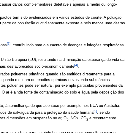
o causar danos complementares detetáveis apenas a médio ou longo-
pactos têm sido evidenciados em vários estudos de coorte. A poluição
ior parte da população quotidianamente exposta a pelo menos uma destas
[1]
anas
, contribuindo para o aumento de doenças e infeções respiratórias
União Europeia (EU), resultando na diminuição da esperança de vida da
[4]
 mais desfavorecidos socio-economicamente
.
rados poluentes primários quando são emitidos diretamente para a
s quando resultam de reações químicas envolvendo substâncias
stes poluentes pode ser natural, por exemplo partículas provenientes da
. O ar é ainda fonte de contaminação do solo e água pela deposição dos
ente, à semelhança do que acontece por exemplo nos EUA ou Austrália.
[5]
lados de salvaguarda para a proteção da saúde humana
, sendo
quenas dimensões em suspensão no ar, O
, NOx, CO
e recentemente
3
2
 mais prejudicial para a saúde humana pois consegue ultrapassar o