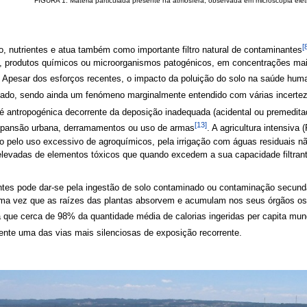
FIGURA 1. Matéria particulada presente na atmosfera, observada em microscopia elet
[
to, nutrientes e atua também como importante filtro natural de contaminantes
 produtos químicos ou microorganismos patogénicos, em concentrações mais
. Apesar dos esforços recentes, o impacto da poluição do solo na saúde hu
ado, sendo ainda um fenómeno marginalmente entendido com várias incerte
 é antropogénica decorrente da deposição inadequada (acidental ou premedita
[13]
, expansão urbana, derramamentos ou uso de armas
. A agricultura intensiva
lo pelo uso excessivo de agroquímicos, pela irrigação com águas residuais nã
evadas de elementos tóxicos que quando excedem a sua capacidade filtrante,
tes pode dar-se pela ingestão de solo contaminado ou contaminação secundá
uma vez que as raízes das plantas absorvem e acumulam nos seus órgãos os 
 que cerca de 98% da quantidade média de calorias ingeridas per capita mun
nte uma das vias mais silenciosas de exposição recorrente.