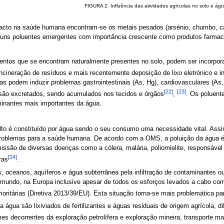
FIGURA 2. Influência das atividades agrícolas no solo e águ
pacto na saúde humana encontram-se os metais pesados (arsénio, chumbo, cá
lguns poluentes emergentes com importância crescente como produtos farmacê
tos que se encontram naturalmente presentes no solo, podem ser incorporad
 incineração de resíduos e mais recentemente deposição de lixo eletrónico e i
 podem induzir problemas gastrointestinais (As, Hg), cardiovasculares (As, 
[22]
[23]
 são excretados, sendo acumulados nos tecidos e órgãos
,
. Os poluent
inantes mais importantes da água.
 é constituído por água sendo o seu consumo uma necessidade vital. Ass
 problemas para a saúde humana. De acordo com a OMS, a poluição da água é
issão de diversas doenças como a cólera, malária, poliomielite, responsável 
[24]
ras
.
 rios, oceanos, aquíferos e água subterrânea pela infiltração de contaminant
mundo, na Europa inclusive apesar de todos os esforços levados a cabo com 
ioritárias (Diretiva 2013/39/EU). Esta situação torna-se mais problemática 
a água são lixiviados de fertilizantes e águas residuais de origem agrícola, dif
s decorrentes da exploração petrolífera e exploração mineira, transporte mar