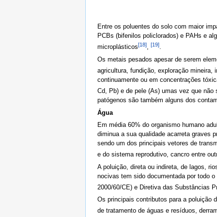
Entre os poluentes do solo com maior im
PCBs (bifenilos policlorados) e PAHs e a
[18]
[19]
microplásticos
,
.
Os metais pesados apesar de serem elemen
agricultura, fundição, exploração mineira,
continuamente ou em concentrações tóxicas
Cd, Pb) e de pele (As) umas vez que não
patógenos são também alguns dos contam
Água
Em média 60% do organismo humano adulto
diminua a sua qualidade acarreta graves
sendo um dos principais vetores de transm
e do sistema reprodutivo, cancro entre out
A poluição, direta ou indireta, de lagos,
nocivas tem sido documentada por todo o 
2000/60/CE) e Diretiva das Substâncias Pr
Os principais contributos para a poluição d
de tratamento de águas e resíduos, derrame