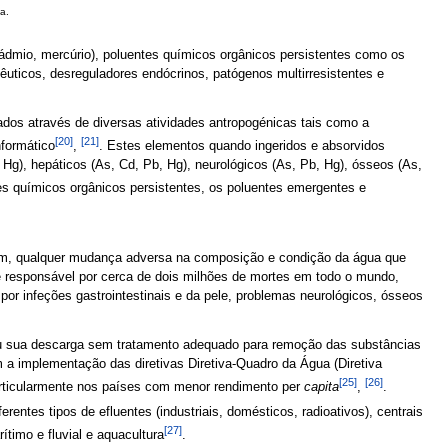
a.
dmio, mercúrio), poluentes químicos orgânicos persistentes como os
uticos, desreguladores endócrinos, patógenos multirresistentes e
os através de diversas atividades antropogénicas tais como a
[20]
[21]
nformático
,
. Estes elementos quando ingeridos e absorvidos
Hg), hepáticos (As, Cd, Pb, Hg), neurológicos (As, Pb, Hg), ósseos (As,
es químicos orgânicos persistentes, os poluentes emergentes e
im, qualquer mudança adversa na composição e condição da água que
 responsável por cerca de dois milhões de mortes em todo o mundo,
por infeções gastrointestinais e da pele, problemas neurológicos, ósseos
es ou sua descarga sem tratamento adequado para remoção das substâncias
a implementação das diretivas Diretiva-Quadro da Água (Diretiva
[25]
[26]
particularmente nos países com menor rendimento per
capita
,
.
erentes tipos de efluentes (industriais, domésticos, radioativos), centrais
[27]
ítimo e fluvial e aquacultura
.