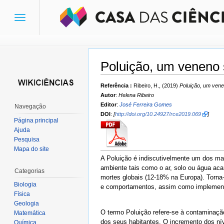
Toggle
navigation
Poluição, um veneno 
Ir para:
navegação
,
pesquisa
Referência :
Ribeiro, H., (2019)
Poluição, um vene
Autor
:
Helena Ribeiro
Editor
:
José Ferreira Gomes
Navegação
DOI
:
[
http://doi.org/10.24927/rce2019.069
]
Página principal
Ajuda
Pesquisa
Mapa do site
A Poluição é indiscutivelmente um dos mai
ambiente tais como o ar, solo ou água ac
Categorias
mortes globais (12-18% na Europa). Torna
Biologia
e comportamentos, assim como implementa
Física
Geologia
O termo Poluição refere-se à contaminação
Matemática
dos seus habitantes. O incremento dos ní
Química