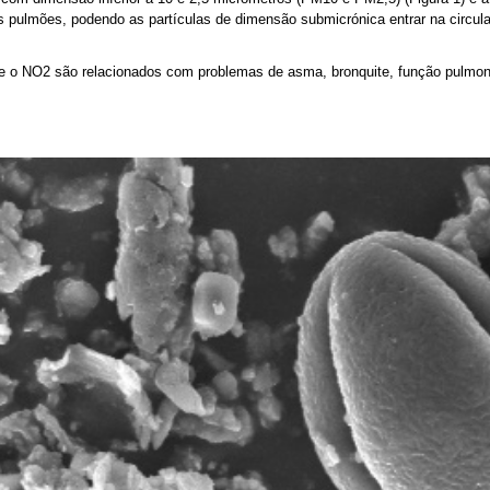
nos pulmões, podendo as partículas de dimensão submicrónica entrar na circu
 e o NO2 são relacionados com problemas de asma, bronquite, função pulmonar