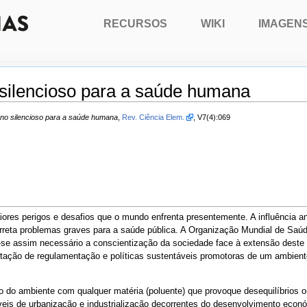
RECURSOS
WIKI
IMAGEN
silencioso para a saúde humana
no silencioso para a saúde humana
,
Rev. Ciência Elem.
, V7(4):069
ores perigos e desafios que o mundo enfrenta presentemente. A influência a
arreta problemas graves para a saúde pública. A Organização Mundial de Sa
-se assim necessário a conscientização da sociedade face à extensão deste 
ção de regulamentação e políticas sustentáveis promotoras de um ambiente
 do ambiente com qualquer matéria (poluente) que provoque desequilíbrios ou 
veis de urbanização e industrialização decorrentes do desenvolvimento eco