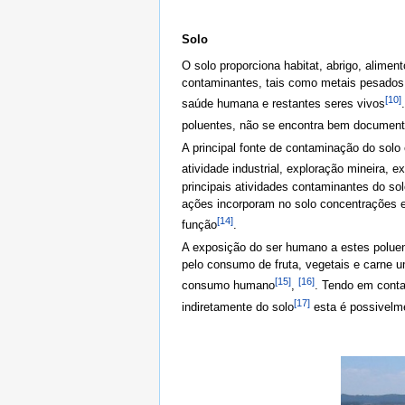
Solo
O solo proporciona habitat, abrigo, alimen
contaminantes, tais como metais pesados,
[10]
saúde humana e restantes seres vivos
poluentes, não se encontra bem document
A principal fonte de contaminação do solo
atividade industrial, exploração mineira
principais atividades contaminantes do so
ações incorporam no solo concentrações el
[14]
função
.
A exposição do ser humano a estes poluen
pelo consumo de fruta, vegetais e carne 
[15]
[16]
consumo humano
,
. Tendo em conta
[17]
indiretamente do solo
esta é possivelme