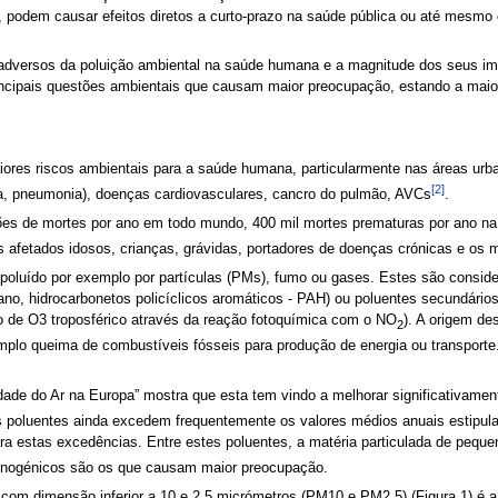
, podem causar efeitos diretos a curto-prazo na saúde pública ou até mesm
 adversos da poluição ambiental na saúde humana e a magnitude dos seus im
principais questões ambientais que causam maior preocupação, estando a ma
iores riscos ambientais para a saúde humana, particularmente nas áreas urb
[2]
a, pneumonia), doenças cardiovasculares, cancro do pulmão, AVCs
.
ões de mortes por ano em todo mundo, 400 mil mortes prematuras por ano na 
s afetados idosos, crianças, grávidas, portadores de doenças crónicas e os
 poluído por exemplo por partículas (PMs), fumo ou gases. Estes são conside
, hidrocarbonetos policíclicos aromáticos - PAH) ou poluentes secundário
 de O3 troposférico através da reação fotoquímica com o NO
). A origem de
2
mplo queima de combustíveis fósseis para produção de energia ou transporte
lidade do Ar na Europa” mostra que esta tem vindo a melhorar significativam
s poluentes ainda excedem frequentemente os valores médios anuais estipu
para estas excedências. Entre estes poluentes, a matéria particulada de pe
cinogénicos são os que causam maior preocupação.
com dimensão inferior a 10 e 2,5 micrómetros (PM10 e PM2,5) (Figura 1) é a