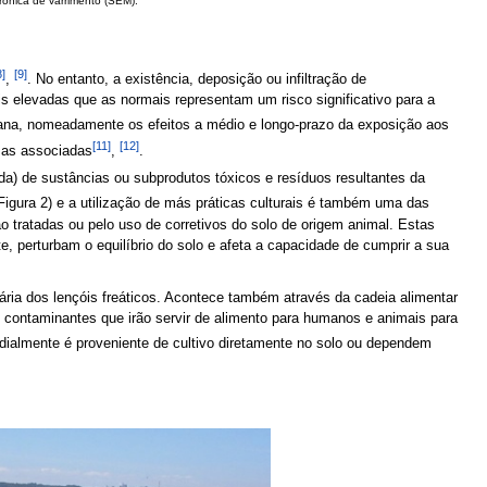
rónica de varrimento (SEM).
8]
[9]
,
. No entanto, a existência, deposição ou infiltração de
 elevadas que as normais representam um risco significativo para a
mana, nomeadamente os efeitos a médio e longo-prazo da exposição aos
[11]
[12]
zas associadas
,
.
da) de sustâncias ou subprodutos tóxicos e resíduos resultantes da
 (Figura 2) e a utilização de más práticas culturais é também uma das
o tratadas ou pelo uso de corretivos do solo de origem animal. Estas
 perturbam o equilíbrio do solo e afeta a capacidade de cumprir a sua
ria dos lençóis freáticos. Acontece também através da cadeia alimentar
contaminantes que irão servir de alimento para humanos e animais para
dialmente é proveniente de cultivo diretamente no solo ou dependem