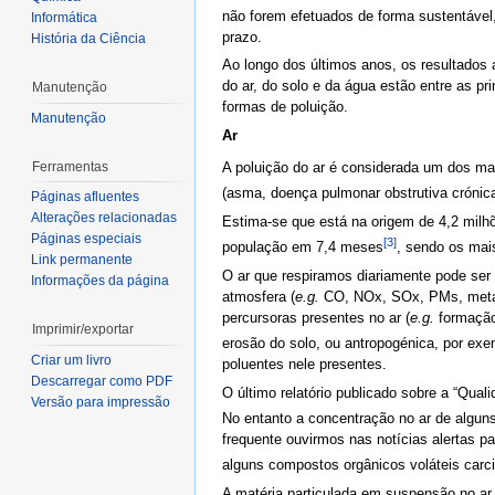
não forem efetuados de forma sustentável
Informática
prazo.
História da Ciência
Ao longo dos últimos anos, os resultados
do ar, do solo e da água estão entre as 
Manutenção
formas de poluição.
Manutenção
Ar
Ferramentas
A poluição do ar é considerada um dos ma
(asma, doença pulmonar obstrutiva crónic
Páginas afluentes
Alterações relacionadas
Estima-se que está na origem de 4,2 milh
Páginas especiais
[3]
população em 7,4 meses
, sendo os mai
Link permanente
O ar que respiramos diariamente pode ser
Informações da página
atmosfera (
e.g.
CO, NOx, SOx, PMs, metano
percursoras presentes no ar (
e.g.
formação
Imprimir/exportar
erosão do solo, ou antropogénica, por exe
Criar um livro
poluentes nele presentes.
Descarregar como PDF
O último relatório publicado sobre a “Qua
Versão para impressão
No entanto a concentração no ar de algun
frequente ouvirmos nas notícias alertas 
alguns compostos orgânicos voláteis car
A matéria particulada em suspensão no ar 