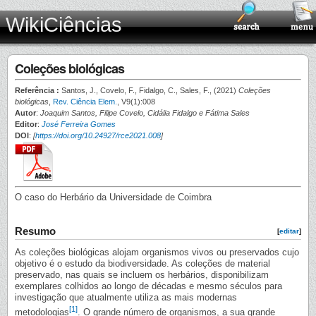
WikiCiências
Coleções biológicas
Referência :
Santos, J., Covelo, F., Fidalgo, C., Sales, F., (2021)
Coleções
biológicas
,
Rev. Ciência Elem.
, V9(1):008
Autor
:
Joaquim Santos, Filipe Covelo, Cidália Fidalgo e Fátima Sales
Editor
:
José Ferreira Gomes
DOI
:
[
https://doi.org/10.24927/rce2021.008
]
O caso do Herbário da Universidade de Coimbra
Resumo
[
editar
]
As coleções biológicas alojam organismos vivos ou preservados cujo
objetivo é o estudo da biodiversidade. As coleções de material
preservado, nas quais se incluem os herbários, disponibilizam
exemplares colhidos ao longo de décadas e mesmo séculos para
investigação que atualmente utiliza as mais modernas
[1]
metodologias
. O grande número de organismos, a sua grande