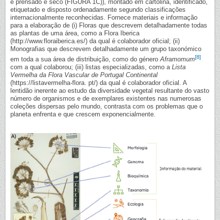
é prensado e seco (FIGURA 1C)), montado em cartolina, identificado,
etiquetado e disposto ordenadamente segundo classificações
internacionalmente reconhecidas. Fornece materiais e informação
para a elaboração de (i) Floras que descrevem detalhadamente todas
as plantas de uma área, como a Flora Iberica
(http://www.floraiberica.es/) da qual é colaborador oficial; (ii)
Monografias que descrevem detalhadamente um grupo taxonómico
[8]
em toda a sua área de distribuição, como do género
Aframomum
com a qual colaborou; (iii) listas especializadas, como a
Lista
Vermelha da Flora Vascular de Portugal Continental
(https://listavermelha-flora. pt/) da qual é colaborador oficial. A
lentidão inerente ao estudo da diversidade vegetal resultante do vasto
número de organismos e de exemplares existentes nas numerosas
coleções dispersas pelo mundo, contrasta com os problemas que o
planeta enfrenta e que crescem exponencialmente.