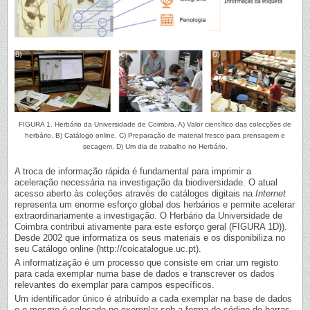
FIGURA 1. Herbário da Universidade de Coimbra. A) Valor científico das colecções de
herbário. B) Catálogo online. C) Preparação de material fresco para prensagem e
secagem. D) Um dia de trabalho no Herbário.
A troca de informação rápida é fundamental para imprimir a
aceleração necessária na investigação da biodiversidade. O atual
acesso aberto às coleções através de catálogos digitais na
Internet
representa um enorme esforço global dos herbários e permite acelerar
extraordinariamente a investigação. O Herbário da Universidade de
Coimbra contribui ativamente para este esforço geral (FIGURA 1D)).
Desde 2002 que informatiza os seus materiais e os disponibiliza no
seu Catálogo online (http://coicatalogue.uc.pt).
A informatização é um processo que consiste em criar um registo
para cada exemplar numa base de dados e transcrever os dados
relevantes do exemplar para campos específicos.
Um identificador único é atribuído a cada exemplar na base de dados
e o mesmo é colocado no exemplar sob a forma de código de barras.