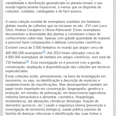
variabilidade e distribuição generalizada no planeta tornam o seu
estudo logisticamente impossível, a menos que se disponha de
coleções, cuidadas, catalogadas e de fácil acesso.
A vasta coleção mundial de exemplares mantidos em herbários
globais resulta de colheitas que se iniciaram no séc. XVI com Luca
Ghini, Andrea Cesalpino e Ulisse Aldrovandi. Estes exemplares
documentam a diversidade das plantas e constituem a base do
conhecimento sobre elas. Apenas com grande quantidade de material
é possível fazer comparações e delinear conclusões científicas.
Existem cerca de 3.500 herbários no mundo que alojam cerca de
[2]
400.000.000 exemplares
. Até 2013 foram utilizados cerca de
4.800.000 exemplares de herbário em artigos científicos, num total de
[3]
733 herbários
. Esta investigação só é possível com a gestão,
conservação, ampliação e disponibilização das coleções por técnicos
especializados.
Estas coleções estão, primariamente, na base da investigação em
taxonomia, ou seja, na identificação e descrição de espécies e
estabelecimento de classificações. Mas desempenham também um
papel muito importante em conservação, biogeografia, genética e
evolução, em estudos de polinização, em bioeconomia (agricultura,
indústria farmacêutica e alimentar, cosmética, fitopatologia,
etnobotânica), até alterações climáticas (fenologia, fixação de
elementos químicos, etc.) saúde e segurança interna (prevenção e
investigação de terrorismo biológico), saúde pública (rastreio da
história de doenças infeciosas e identificação das suas fontes e