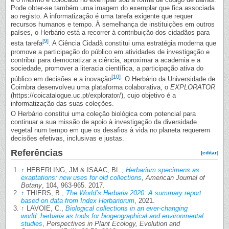
Pode obter-se também uma imagem do exemplar que fica associada
ao registo. A informatização é uma tarefa exigente que requer
recursos humanos e tempo. À semelhança de instituições em outros
países, o Herbário está a recorrer à contribuição dos cidadãos para
[9]
esta tarefa
. A Ciência Cidadã constitui uma estratégia moderna que
promove a participação do público em atividades de investigação e
contribui para democratizar a ciência, aproximar a academia e a
sociedade, promover a literacia científica, a participação ativa do
[10]
público em decisões e a inovação
. O Herbário da Universidade de
Coimbra desenvolveu uma plataforma colaborativa, o
EXPLORATOR
(https://coicatalogue.uc.pt/explorator/), cujo objetivo é a
informatização das suas coleções.
O Herbário constitui uma coleção biológica com potencial para
continuar a sua missão de apoio à investigação da diversidade
vegetal num tempo em que os desafios à vida no planeta requerem
decisões efetivas, inclusivas e justas.
Referências
[
editar
]
↑
HEBERLING, JM & ISAAC, BL.,
Herbarium specimens as
exaptations: new uses for old collections
,
American Journal of
Botany
, 104, 963-965. 2017.
↑
THIERS, B.,
The World’s Herbaria 2020: A summary report
based on data from Index Herbariorum
, 2021.
↑
LAVOIE, C.,
Biological collections in an ever-changing
world: herbaria as tools for biogeographical and environmental
studies
,
Perspectives in Plant Ecology, Evolution and