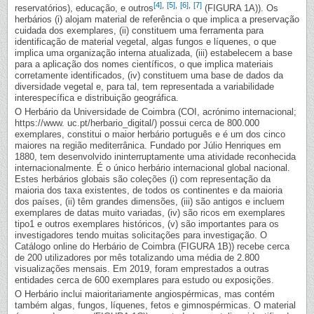
[4]
,
[5]
,
[6]
,
[7]
reservatórios), educação, e outros
(FIGURA 1A)). Os
herbários (i) alojam material de referência o que implica a preservação
cuidada dos exemplares, (ii) constituem uma ferramenta para
identificação de material vegetal, algas fungos e líquenes, o que
implica uma organização interna atualizada, (iii) estabelecem a base
para a aplicação dos nomes científicos, o que implica materiais
corretamente identificados, (iv) constituem uma base de dados da
diversidade vegetal e, para tal, tem representada a variabilidade
interespecífica e distribuição geográfica.
O Herbário da Universidade de Coimbra (COI, acrónimo internacional;
https://www. uc.pt/herbario_digital/) possui cerca de 800.000
exemplares, constitui o maior herbário português e é um dos cinco
maiores na região mediterrânica. Fundado por Júlio Henriques em
1880, tem desenvolvido ininterruptamente uma atividade reconhecida
internacionalmente. É o único herbário internacional global nacional.
Estes herbários globais são coleções (i) com representação da
maioria dos taxa existentes, de todos os continentes e da maioria
dos países, (ii) têm grandes dimensões, (iii) são antigos e incluem
exemplares de datas muito variadas, (iv) são ricos em exemplares
tipo1 e outros exemplares históricos, (v) são importantes para os
investigadores tendo muitas solicitações para investigação. O
Catálogo online do Herbário de Coimbra (FIGURA 1B)) recebe cerca
de 200 utilizadores por mês totalizando uma média de 2.800
visualizações mensais. Em 2019, foram emprestados a outras
entidades cerca de 600 exemplares para estudo ou exposições.
O Herbário inclui maioritariamente angiospérmicas, mas contém
também algas, fungos, líquenes, fetos e gimnospérmicas. O material