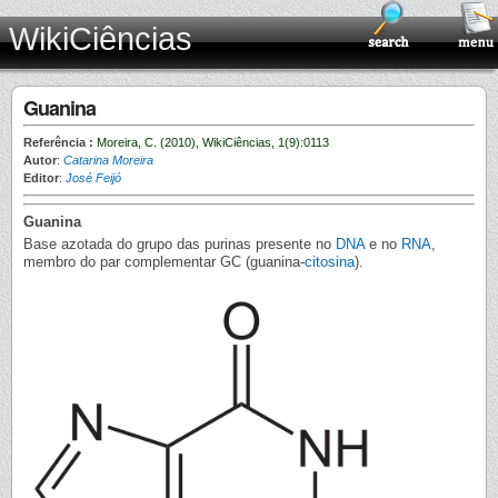
WikiCiências
Guanina
Referência :
Moreira, C. (2010), WikiCiências, 1(9):0113
Autor
:
Catarina Moreira
Editor
:
José Feijó
Guanina
Base azotada do grupo das purinas presente no
DNA
e no
RNA
,
membro do par complementar GC (guanina-
citosina
).