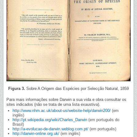
Figura 3.
Sobre A Origem das Espécies por Selecção Natural, 1859
Para mais informações sobre Darwin a sua vida e obra consultar os
sites indicados (não se trata de uma lista exaustiva).
http://www.nhm.ac.uk/about-us/website-help/darwin200/
(em
inglês)
http://pt.wikipedia.org/wiki/Charles_Darwin
(em português do
Brasil)
http://a-evolucao-de-darwin.weblog.com.pt/
(em português)
http://darwin-online.org.uk/
(em inglês)