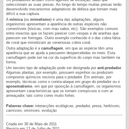
seleccionam as suas presas. Ao longo do tempo muitas presas terão
desenvolvido mecanismos adaptativos de defesa que tornam mais
difícil a sua captura.
A
mímica
(ou
mimetismo
) é uma das adaptações, alguns
organismos apresentam a aparência de outras espécies não
comestíveis (tóxicas, com mau sabor, etc). São exemplos comuns
entre insectos que se fazem parecer com vespas e de aranhas que
parecem ser formigas. Outro exemplo conhecido é o das cobra falsa
de coral que mimetizam as venenosas cobra coral.
Outra adaptação é a
camuflagem
, em que as espécie têm uma
aparência que as ajuda a passarem despercebidas no meio. Esta
camuflagem pode ser na cor da superfície do corpo mas também na
forma.
Um terceiro tipo de adaptação pode ser designada por
anti-predador
.
Algumas plantas, por exemplo, possuem espinhos ou produzem
compostos químicos nocivos para o predador. Em animais, por
exemplo, técnicas como o contra-ataque em grupo do predador ou o
aposematismo
, em que por oposição à camuflagem, os organismos
apresentam características que os tornam conspícuos e com ar
ameaçador, tais como cores muito fortes.
Palavras chave:
interacções ecológicas, predador, presa, herbívoro,
carnívoro, omnívoro, evolução
Criada em 30 de Maio de 2011
Revista em 12 de Julho de 2011