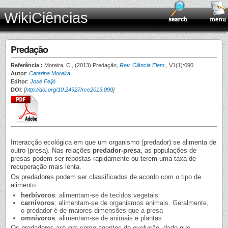
WikiCiências
Predação
Referência :
Moreira, C., (2013) Predação,
Rev. Ciência Elem.
, V1(1):090
Autor
:
Catarina Moreira
Editor
:
José Feijó
DOI
:
[
http://doi.org/10.24927/rce2013.090
]
Interacção ecológica em que um organismo (predador) se alimenta de
outro (presa). Nas relações
predador-presa
, as populações de
presas podem ser repostas rapidamente ou terem uma taxa de
recuperação mais lenta.
Os predadores podem ser classificados de acordo com o tipo de
alimento:
herbívoros
: alimentam-se de tecidos vegetais
carnívoros
: alimentam-se de organismos animais. Geralmente,
o predador é de maiores dimensões que a presa
omnívoros
: alimentam-se de animais e plantas
Os predadores actuam como agentes de evolução, dado que