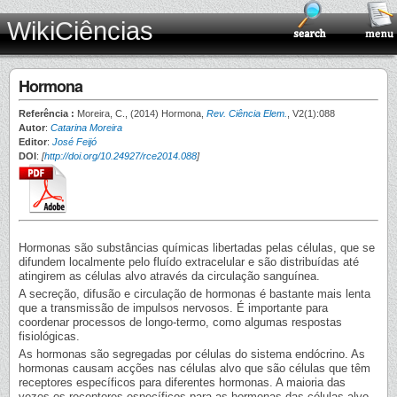
WikiCiências
Hormona
Referência :
Moreira, C., (2014) Hormona,
Rev. Ciência Elem.
, V2(1):088
Autor
:
Catarina Moreira
Editor
:
José Feijó
DOI
:
[
http://doi.org/10.24927/rce2014.088
]
Hormonas são substâncias químicas libertadas pelas células, que se
difundem localmente pelo fluído extracelular e são distribuídas até
atingirem as células alvo através da circulação sanguínea.
A secreção, difusão e circulação de hormonas é bastante mais lenta
que a transmissão de impulsos nervosos. É importante para
coordenar processos de longo-termo, como algumas respostas
fisiológicas.
As hormonas são segregadas por células do sistema endócrino. As
hormonas causam acções nas células alvo que são células que têm
receptores específicos para diferentes hormonas. A maioria das
vezes os receptores específicos para as hormonas das células alvo