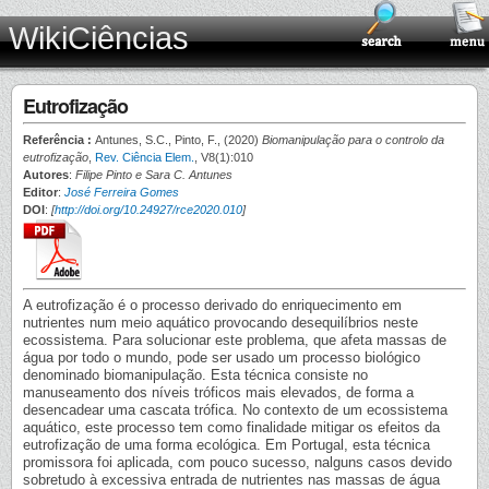
WikiCiências
Eutrofização
Referência :
Antunes, S.C., Pinto, F., (2020)
Biomanipulação para o controlo da
eutrofização
,
Rev. Ciência Elem.
, V8(1):010
Autores
:
Filipe Pinto e Sara C. Antunes
Editor
:
José Ferreira Gomes
DOI
:
[
http://doi.org/10.24927/rce2020.010
]
A eutrofização é o processo derivado do enriquecimento em
nutrientes num meio aquático provocando desequilíbrios neste
ecossistema. Para solucionar este problema, que afeta massas de
água por todo o mundo, pode ser usado um processo biológico
denominado biomanipulação. Esta técnica consiste no
manuseamento dos níveis tróficos mais elevados, de forma a
desencadear uma cascata trófica. No contexto de um ecossistema
aquático, este processo tem como finalidade mitigar os efeitos da
eutrofização de uma forma ecológica. Em Portugal, esta técnica
promissora foi aplicada, com pouco sucesso, nalguns casos devido
sobretudo à excessiva entrada de nutrientes nas massas de água