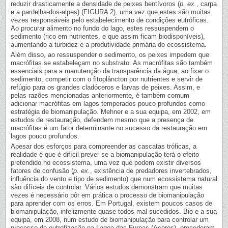
reduzir drasticamente a densidade de peixes bentívoros (
p. ex.
, carpa
e a pardelha-dos-alpes) (FIGURA 2), uma vez que estes são muitas
vezes responsáveis pelo estabelecimento de condições eutróficas.
Ao procurar alimento no fundo do lago, estes ressuspendem o
sedimento (rico em nutrientes, e que assim ficam biodisponíveis),
aumentando a turbidez e a produtividade primária do ecossistema.
Além disso, ao ressuspender o sedimento, os peixes impedem que
macrófitas se estabeleçam no substrato. As macrófitas são também
essenciais para a manutenção da transparência da água, ao fixar o
sedimento, competir com o fitoplâncton por nutrientes e servir de
refúgio para os grandes cladóceros e larvas de peixes. Assim, e
pelas razões mencionadas anteriormente, é também comum
adicionar macrófitas em lagos temperados pouco profundos como
estratégia de biomanipulação. Mehner e a sua equipa, em 2002, em
estudos de restauração, defendem mesmo que a presença de
macrófitas é um fator determinante no sucesso da restauração em
lagos pouco profundos.
Apesar dos esforços para compreender as cascatas tróficas, a
realidade é que é difícil prever se a biomanipulação terá o efeito
pretendido no ecossistema, uma vez que podem existir diversos
fatores de confusão (
p. ex.
, existência de predadores invertebrados,
influência do vento e tipo de sedimento) que num ecossistema natural
são difíceis de controlar. Vários estudos demonstram que muitas
vezes é necessário pôr em prática o processo de biomanipulação
para aprender com os erros. Em Portugal, existem poucos casos de
biomanipulação, infelizmente quase todos mal sucedidos. Bio e a sua
equipa, em 2008, num estudo de biomanipulação para controlar um
processo de eutrofização na Lagoa das Furnas (Açores), procederam