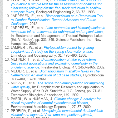
HOSPER, H. & MEIJER, L.
Biomanipulation, will it work for
your lake? A simple test for the assessment of chances for
clear water, following drastic fish-stock reduction in shallow,
eutrophic lakes
, Ecological Engineering 2, 63–72. 1993.
JAPPESEN, E., et al.
Biomanipulation as a Restoration Tool
to Combat Eutrophication: Recent Advances and Future
Challenges
, 2012.
JAPPESEN, E., et al.
Lake restoration and biomanipulation in
temperate lakes: relevance for subtropical and tropical lakes
,
In: Restoration and Management of Tropical Eutrophic Lakes.
(Ed. V. Reddy), pp. 331–349. Science Publishers Inc., New
Hampshire. 2005.
LAMPERT, W., et al.
Phytoplankton control by grazing
zooplankton: A study on the spring clear-water phase
,
Limnology and Oceanography. 31, 478–490. 1986.
MEHNER, T., et al.
Biomanipulation of lake ecosystems:
Successful applications and expanding complexity in the
underlying science
, Freshwater Biology. 47, 2453–2465. 2002.
MEIJER, L., et al.
Biomanipulation in shallow lakes in The
Netherlands: An evaluation of 18 case studies
, Hydrobiologia
.408–409, 13–30. 1999.
MOSS, B., et al.
The scope for biomanipulation for improving
water quality
, In: Eutrophication: Research and application to
Water Supply. (Eds D.W. Sutcliffe & J.G. Jones), pp. 71–81.
Freshwater Biological Association, UK. 1992.
PAERL, W. & HUISMAN, J.
Climate change: A catalyst for
global expansion of harmful cyanobacterial blooms
,
Environmental Microbiology Reports. 1, 27–37. 2009.
PEREIRA, P., et al.
Manipulação experimental da densidade
piscícola na lagoa da Vela: uma perspectiva aplicada
,