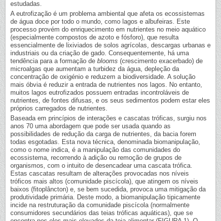
estudadas.
A eutrofização é um problema ambiental que afeta os ecossistemas
de água doce por todo o mundo, como lagos e albufeiras. Este
processo provém do enriquecimento em nutrientes no meio aquático
(especialmente compostos de azoto e fósforo), que resulta
essencialmente de lixiviados de solos agrícolas, descargas urbanas e
industriais ou da criação de gado. Consequentemente, há uma
tendência para a formação de
blooms
(crescimento exacerbado) de
microalgas que aumentam a turbidez da água, depleção da
concentração de oxigénio e reduzem a biodiversidade. A solução
mais óbvia é reduzir a entrada de nutrientes nos lagos. No entanto,
muitos lagos eutrofizados possuem entradas incontroláveis de
nutrientes, de fontes difusas, e os seus sedimentos podem estar eles
próprios carregados de nutrientes.
Baseada em princípios de interações e cascatas tróficas, surgiu nos
anos 70 uma abordagem que pode ser usada quando as
possibilidades de redução da carga de nutrientes, da bacia forem
todas esgotadas. Esta nova técnica, denominada biomanipulação,
como o nome indica, é a manipulação das comunidades do
ecossistema, recorrendo à adição ou remoção de grupos de
organismos, com o intuito de desencadear uma cascata trófica.
Estas cascatas resultam de alterações provocadas nos níveis
tróficos mais altos (comunidade piscícola), que atingem os níveis
baixos (fitoplâncton) e, se bem sucedida, provoca uma mitigação da
produtividade primária. Deste modo, a biomanipulação tipicamente
incide na restruturação da comunidade piscícola (normalmente
consumidores secundários das teias tróficas aquáticas), que se
encontra nos elos mais elevados da teia alimentar (FIGURA 1). O