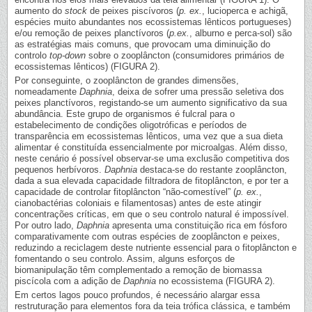
aumento do
stock
de peixes piscívoros (
p. ex.
, lucioperca e achigã,
espécies muito abundantes nos ecossistemas lênticos portugueses)
e/ou remoção de peixes planctívoros (
p.ex.
, alburno e perca-sol) são
as estratégias mais comuns, que provocam uma diminuição do
controlo
top-down
sobre o zooplâncton (consumidores primários de
ecossistemas lênticos) (FIGURA 2).
Por conseguinte, o zooplâncton de grandes dimensões,
nomeadamente
Daphnia
, deixa de sofrer uma pressão seletiva dos
peixes planctívoros, registando-se um aumento significativo da sua
abundância. Este grupo de organismos é fulcral para o
estabelecimento de condições oligotróficas e períodos de
transparência em ecossistemas lênticos, uma vez que a sua dieta
alimentar é constituída essencialmente por microalgas. Além disso,
neste cenário é possível observar-se uma exclusão competitiva dos
pequenos herbívoros.
Daphnia
destaca-se do restante zooplâncton,
dada a sua elevada capacidade filtradora de fitoplâncton, e por ter a
capacidade de controlar fitoplâncton “não-comestível” (
p. ex.
,
cianobactérias coloniais e filamentosas) antes de este atingir
concentrações críticas, em que o seu controlo natural é impossível.
Por outro lado,
Daphnia
apresenta uma constituição rica em fósforo
comparativamente com outras espécies de zooplâncton e peixes,
reduzindo a reciclagem deste nutriente essencial para o fitoplâncton e
fomentando o seu controlo. Assim, alguns esforços de
biomanipulação têm complementado a remoção de biomassa
piscícola com a adição de
Daphnia
no ecossistema (FIGURA 2).
Em certos lagos pouco profundos, é necessário alargar essa
restruturação para elementos fora da teia trófica clássica, e também