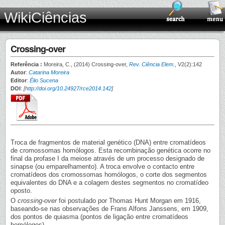
WikiCiências
Crossing-over
Referência :
Moreira, C., (2014) Crossing-over,
Rev. Ciência Elem.
, V2(2):142
Autor
:
Catarina Moreira
Editor
:
Élio Sucena
DOI
:
[
http://doi.org/10.24927/rce2014.142
]
Troca de fragmentos de material genético (DNA) entre cromatídeos
de cromossomas homólogos. Esta recombinação genética ocorre no
final da profase I da meiose através de um processo designado de
sinapse (ou emparelhamento). A troca envolve o contacto entre
cromatídeos dos cromossomas homólogos, o corte dos segmentos
equivalentes do DNA e a colagem destes segmentos no cromatídeo
oposto.
O
crossing-over
foi postulado por Thomas Hunt Morgan em 1916,
baseando-se nas observações de Frans Alfons Janssens, em 1909,
dos pontos de quiasma (pontos de ligação entre cromatídeos
homólogos).