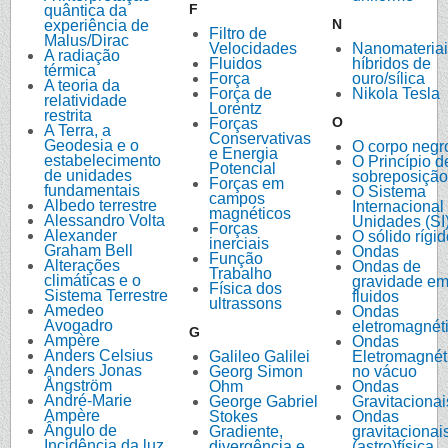
F
quântica da
N
experiência de
Filtro de
Malus/Dirac
Velocidades
Nanomateriai
A radiação
Fluidos
híbridos de
térmica
Força
ouro/sílica
A teoria da
Força de
Nikola Tesla
relatividade
Lorentz
restrita
O
Forças
A Terra, a
Conservativas
Geodesia e o
O corpo negr
e Energia
estabelecimento
O Princípio d
Potencial
de unidades
sobreposição
Forças em
fundamentais
O Sistema
campos
Albedo terrestre
Internacional
magnéticos
Alessandro Volta
Unidades (SI
Forças
Alexander
O sólido rígi
inerciais
Graham Bell
Ondas
Função
Alterações
Ondas de
Trabalho
climáticas e o
gravidade e
Física dos
Sistema Terrestre
fluidos
ultrassons
Amedeo
Ondas
Avogadro
eletromagnét
G
Ampère
Ondas
Anders Celsius
Galileo Galilei
Eletromagnét
Anders Jonas
Georg Simon
no vácuo
Ångström
Ohm
Ondas
André-Marie
George Gabriel
Gravitacionai
Ampère
Stokes
Ondas
Ângulo de
Gradiente,
gravitacionai
Incidência da luz
divergência e
(astro)física