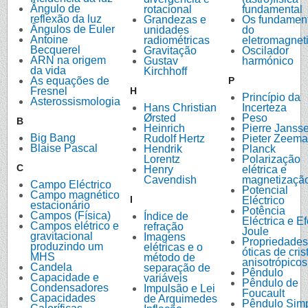
Ângulo de
rotacional
fundamental
reflexão da luz
Grandezas e
Os fundamen
Ângulos de Euler
unidades
do
Antoine
radiométricas
eletromagnet
Becquerel
Gravitação
Oscilador
ARN na origem
Gustav
harmónico
da vida
Kirchhoff
As equações de
P
Fresnel
H
Princípio da
Asterossismologia
Hans Christian
Incerteza
Ørsted
Peso
B
Heinrich
Pierre Janss
Big Bang
Rudolf Hertz
Pieter Zeem
Blaise Pascal
Hendrik
Planck
Lorentz
Polarização
C
Henry
elétrica e
Cavendish
magnetizaçã
Campo Eléctrico
Potencial
Campo magnético
I
Eléctrico
estacionário
Potência
Campos (Física)
Índice de
Eléctrica e Ef
Campos elétrico e
refração
Joule
gravitacional
Imagens
Propriedades
produzindo um
elétricas e o
óticas de cris
MHS
método de
anisotrópicos
Candela
separação de
Pêndulo
Capacidade e
variáveis
Pêndulo de
Condensadores
Impulsão e Lei
Foucault
Capacidades
de Arquimedes
Pêndulo Sim