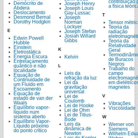
contribuição 
Demócrito de
Joseph Henry
a física teóric
Abdera
Joseph Louis
Deslocamento
Gay-Lussac
T
Desmond Bernal
Joseph
Dorothy Hodgkin
Norman
Tensor métri
Lockyer
Teoria da
E
Joseph Stefan
radiação
Josiah Willard
eletromagnét
Edwin Powell
Gibbs
Teoria da
Hubble
Relatividade
Einstein
K
Geral
Eletrostática
Termodinâmi
Energia Escura
Kelvin
de Buracos
Entrelaçamento
Negros
quântico e não
L
Trabalho do
localidade
Leis da
campo
Equação de
refração da luz
electromagné
Continuidade de
Lei da
em dielétrico
um Fluido em
gravitação
magnetes
Escoamento
universal
Equação de
V
Lei de
estado de van der
Coulomb
Waals
Vibrações
Lei de Hooke
Equilíbrio vapor-
Viscosidade
Lei de Ohm
líquido num
Lei de Titius-
sistema aberto
W
Bode
Equilíbrio Vapor-
Leis da
Werner von
Líquido próximo
dinâmica de
Siemens
do ponto crítico
Newton
Wilhelm Edu
Leis de Kepler