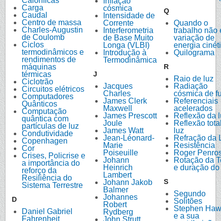
Caloríficas
Inflação
Carga
cósmica
Q
Caudal
Intensidade de
Centro de massa
Corrente
Quando o
Charles-Augustin
Interferometria
trabalho não 
de Coulomb
de Base Muito
variação de
Ciclos
Longa (VLBI)
energia cinét
termodinâmicos e
Introdução à
Quilograma
rendimentos de
Termodinâmica
máquinas
R
térmicas
J
Raio de luz
Ciclotrão
Jacques
Radiação
Circuitos elétricos
Charles
cósmica de f
Computadores
James Clerk
Referenciais
Quânticos
Maxwell
acelerados
Computação
James Prescott
Reflexão da 
quântica com
Joule
Reflexão tota
partículas de luz
James Watt
luz
Condutividade
Jean-Léonard-
Refração da 
Copenhagen
Marie
Resistência
Cor
Poiseuille
Roger Penro
Crises, Policrise e
Johann
Rotação da T
a importância do
Heinrich
e duração do
reforço da
Lambert
Resiliência do
S
Johann Jakob
Sistema Terrestre
Balmer
Segundo
Johannes
D
Solitões
Robert
Stephen Haw
Daniel Gabriel
Rydberg
e a sua
Fahrenheit
John Strutt