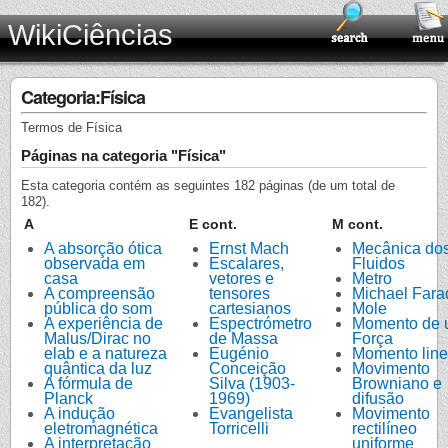
WikiCiências
Categoria:Física
Termos de Física
Páginas na categoria "Física"
Esta categoria contém as seguintes 182 páginas (de um total de
182).
A
E cont.
M cont.
A absorção ótica
Ernst Mach
Mecânica do
observada em
Escalares,
Fluidos
casa
vetores e
Metro
A compreensão
tensores
Michael Fara
pública do som
cartesianos
Mole
A experiência de
Espectrómetro
Momento de
Malus/Dirac no
de Massa
Força
elab e a natureza
Eugénio
Momento line
quântica da luz
Conceição
Movimento
A fórmula de
Silva (1903-
Browniano e
Planck
1969)
difusão
A indução
Evangelista
Movimento
eletromagnética
Torricelli
rectilíneo
A interpretação
uniforme