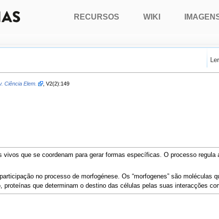
RECURSOS
WIKI
IMAGEN
Le
. Ciência Elem.
, V2(2):149
 vivos que se coordenam para gerar formas específicas. O processo regula a
participação no processo de morfogénese. Os “morfogenes” são moléculas que
o, proteínas que determinam o destino das células pelas suas interacções c