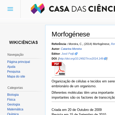
Toggle
navigation
Morfogénese
Ir para:
navegação
,
pesquisa
Referência :
Moreira, C., (2014) Morfogénese,
Rev
Autor
:
Catarina Moreira
Editor
:
José Feijó
Navegação
DOI
:
[
http://doi.org/10.24927/rce2014.149
]
Página principal
Ajuda
Pesquisa
Mapa do site
Organização de células e tecidos em seres
embrionário de um organismo.
Categorias
Diferentes moléculas têm uma importante 
Biologia
importantes são os factores de transcriçã
Física
Geologia
Matemática
Criada em 20 de Outubro de 2009
Química
Revista em 15 de Setembro de 2010