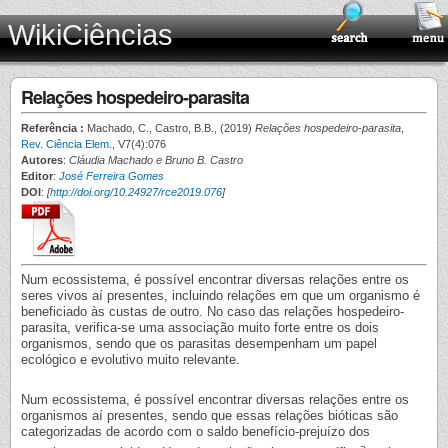
WikiCiências
Relações hospedeiro-parasita
Referência :
Machado, C., Castro, B.B., (2019)
Relações hospedeiro-parasita
,
Rev. Ciência Elem.
, V7(4):076
Autores
:
Cláudia Machado e Bruno B. Castro
Editor
:
José Ferreira Gomes
DOI
:
[
http://doi.org/10.24927/rce2019.076
]
Num ecossistema, é possível encontrar diversas relações entre os
seres vivos aí presentes, incluindo relações em que um organismo é
beneficiado às custas de outro. No caso das relações hospedeiro-
parasita, verifica-se uma associação muito forte entre os dois
organismos, sendo que os parasitas desempenham um papel
ecológico e evolutivo muito relevante.
Num ecossistema, é possível encontrar diversas relações entre os
organismos aí presentes, sendo que essas relações bióticas são
categorizadas de acordo com o saldo benefício-prejuízo dos