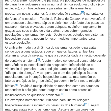
recíproca entre hospedeiro e parasita. As populações de hospedeiro e
de parasita envolvem-se assim numa dinâmica evolutiva cíclica (co-
evolução), com hospedeiros e parasitas simultaneamente a
[7]
produzirem novas variantes (via reprodução sexuada
) na tentativa
c
de “vencer” o opositor – Teoria da Rainha de Copas
. A co-evolução é
um processo tipicamente rápido e dinâmico, pelo facto dos parasitas
causarem danos elevados, serem ubíquos, evoluírem rapidamente
graças aos seus ciclos de vida curtos, e possuírem grandes
populações e genomas flexíveis. Deste modo, estudos em sistemas
hospedeiro-parasita podem fornecer modelos importantes para
estudar evolução.
O ambiente modula a dinâmica do sistema hospedeiro-parasita,
sendo que alguns estudos sugerem que os fatores ambientais
alteram a força da seleção, e que a suscetibilidade à infeção depende
[8]
do contexto ambiental
. A este modelo conceptual constituído por
três vértices (suscetibilidade do hospedeiro, infecciosidade e
virulência do parasita, e as condições ambientais) designa-se
“triângulo da doença”. A temperatura é um dos principais fatores
moduladores da interação hospedeiro-parasita, mas também os
fatores antrópicos (e.g., poluição) parecem interferir nesta relação
[9]
biótica
. Devido à multiplicidade de maneiras como os parasitas
respondem à poluição, estes surgem assim como potenciais
[10]
bioindicadores da qualidade ambiental
.
Os exemplos normalmente utilizados para ilustrar relações
[11]
hospedeiro-parasita incluem os parasitas dos humanos
, sejam
macroparasitas (como as lombrigas,
Ascaris lumbricoides
) ou