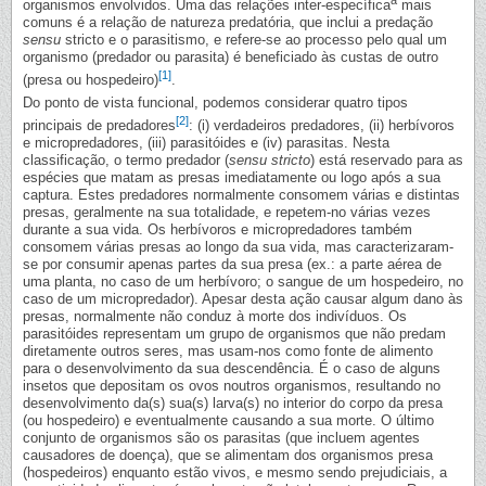
a
organismos envolvidos. Uma das relações inter-específica
mais
comuns é a relação de natureza predatória, que inclui a predação
sensu
stricto e o parasitismo, e refere-se ao processo pelo qual um
organismo (predador ou parasita) é beneficiado às custas de outro
[1]
(presa ou hospedeiro)
.
Do ponto de vista funcional, podemos considerar quatro tipos
[2]
principais de predadores
: (i) verdadeiros predadores, (ii) herbívoros
e micropredadores, (iii) parasitóides e (iv) parasitas. Nesta
classificação, o termo predador (
sensu stricto
) está reservado para as
espécies que matam as presas imediatamente ou logo após a sua
captura. Estes predadores normalmente consomem várias e distintas
presas, geralmente na sua totalidade, e repetem-no várias vezes
durante a sua vida. Os herbívoros e micropredadores também
consomem várias presas ao longo da sua vida, mas caracterizaram-
se por consumir apenas partes da sua presa (ex.: a parte aérea de
uma planta, no caso de um herbívoro; o sangue de um hospedeiro, no
caso de um micropredador). Apesar desta ação causar algum dano às
presas, normalmente não conduz à morte dos indivíduos. Os
parasitóides representam um grupo de organismos que não predam
diretamente outros seres, mas usam-nos como fonte de alimento
para o desenvolvimento da sua descendência. É o caso de alguns
insetos que depositam os ovos noutros organismos, resultando no
desenvolvimento da(s) sua(s) larva(s) no interior do corpo da presa
(ou hospedeiro) e eventualmente causando a sua morte. O último
conjunto de organismos são os parasitas (que incluem agentes
causadores de doença), que se alimentam dos organismos presa
(hospedeiros) enquanto estão vivos, e mesmo sendo prejudiciais, a