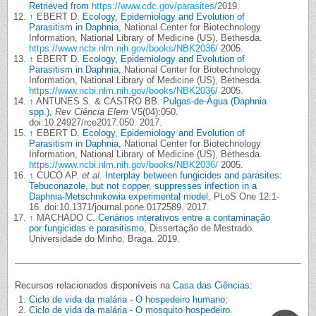
Retrieved from
https://www.cdc.gov/parasites/
2019.
↑
EBERT D.
Ecology, Epidemiology and Evolution of
Parasitism in Daphnia
, National Center for Biotechnology
Information, National Library of Medicine (US), Bethesda.
https://www.ncbi.nlm.nih.gov/books/NBK2036/
2005.
↑
EBERT D.
Ecology, Epidemiology and Evolution of
Parasitism in Daphnia
, National Center for Biotechnology
Information, National Library of Medicine (US), Bethesda.
https://www.ncbi.nlm.nih.gov/books/NBK2036/
2005.
↑
ANTUNES S. & CASTRO BB.
Pulgas-de-Água (Daphnia
spp.)
,
Rev Ciência Elem
V5(04):050.
doi:10.24927/rce2017.050. 2017.
↑
EBERT D.
Ecology, Epidemiology and Evolution of
Parasitism in Daphnia
, National Center for Biotechnology
Information, National Library of Medicine (US), Bethesda.
https://www.ncbi.nlm.nih.gov/books/NBK2036/
2005.
↑
CUCO AP.
et al.
Interplay between fungicides and parasites:
Tebuconazole, but not copper, suppresses infection in a
Daphnia-Metschnikowia experimental model
, PLoS One 12:1-
16. doi:10.1371/journal.pone.0172589. 2017.
↑
MACHADO C.
Cenários interativos entre a contaminação
por fungicidas e parasitismo
, Dissertação de Mestrado.
Universidade do Minho, Braga. 2019.
Recursos relacionados disponíveis na
Casa das Ciências
:
Ciclo de vida da malária - O hospedeiro humano
;
Ciclo de vida da malária - O mosquito hospedeiro
.