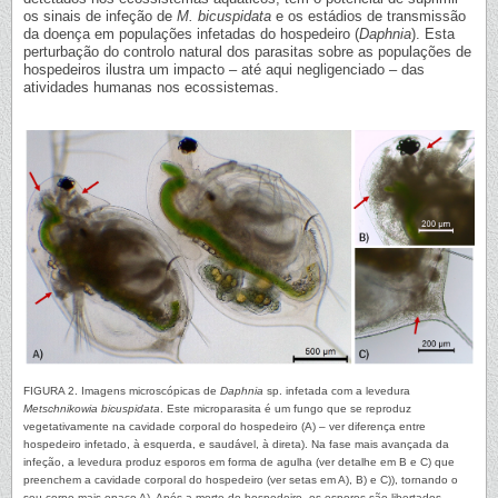
os sinais de infeção de
M. bicuspidata
e os estádios de transmissão
da doença em populações infetadas do hospedeiro (
Daphnia
). Esta
perturbação do controlo natural dos parasitas sobre as populações de
hospedeiros ilustra um impacto – até aqui negligenciado – das
atividades humanas nos ecossistemas.
FIGURA 2. Imagens microscópicas de
Daphnia
sp. infetada com a levedura
Metschnikowia bicuspidata
. Este microparasita é um fungo que se reproduz
vegetativamente na cavidade corporal do hospedeiro (A) – ver diferença entre
hospedeiro infetado, à esquerda, e saudável, à direta). Na fase mais avançada da
infeção, a levedura produz esporos em forma de agulha (ver detalhe em B e C) que
preenchem a cavidade corporal do hospedeiro (ver setas em A), B) e C)), tornando o
seu corpo mais opaco A). Após a morte do hospedeiro, os esporos são libertados,