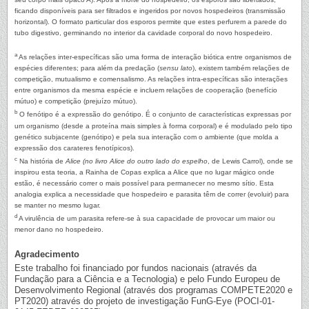
ficando disponíveis para ser filtrados e ingeridos por novos hospedeiros (transmissão
horizontal). O formato particular dos esporos permite que estes perfurem a parede do
tubo digestivo, germinando no interior da cavidade corporal do novo hospedeiro.
a
As relações inter-específicas são uma forma de interação biótica entre organismos de
espécies diferentes; para além da predação (
sensu lato
), existem também relações de
competição, mutualismo e comensalismo. As relações intra-específicas são interações
entre organismos da mesma espécie e incluem relações de cooperação (benefício
mútuo) e competição (prejuízo mútuo).
b
O fenótipo é a expressão do genótipo. É o conjunto de características expressas por
um organismo (desde a proteína mais simples à forma corporal) e é modulado pelo tipo
genético subjacente (genótipo) e pela sua interação com o ambiente (que molda a
expressão dos carateres fenotípicos).
c
Na história de
Alice (no livro Alice do outro lado do espelho
, de Lewis Carrol), onde se
inspirou esta teoria, a Rainha de Copas explica a Alice que no lugar mágico onde
estão, é necessário correr o mais possível para permanecer no mesmo sítio. Esta
analogia explica a necessidade que hospedeiro e parasita têm de correr (evoluir) para
se manter no mesmo lugar.
d
A virulência de um parasita refere-se à sua capacidade de provocar um maior ou
menor dano no hospedeiro.
Agradecimento
Este trabalho foi financiado por fundos nacionais (através da
Fundação para a Ciência e a Tecnologia) e pelo Fundo Europeu de
Desenvolvimento Regional (através dos programas COMPETE2020 e
PT2020) através do projeto de investigação FunG-Eye (POCI-01-