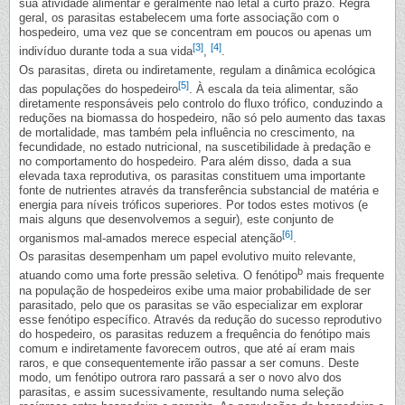
sua atividade alimentar é geralmente não letal a curto prazo. Regra
geral, os parasitas estabelecem uma forte associação com o
hospedeiro, uma vez que se concentram em poucos ou apenas um
[3]
[4]
indivíduo durante toda a sua vida
,
.
Os parasitas, direta ou indiretamente, regulam a dinâmica ecológica
[5]
das populações do hospedeiro
. À escala da teia alimentar, são
diretamente responsáveis pelo controlo do fluxo trófico, conduzindo a
reduções na biomassa do hospedeiro, não só pelo aumento das taxas
de mortalidade, mas também pela influência no crescimento, na
fecundidade, no estado nutricional, na suscetibilidade à predação e
no comportamento do hospedeiro. Para além disso, dada a sua
elevada taxa reprodutiva, os parasitas constituem uma importante
fonte de nutrientes através da transferência substancial de matéria e
energia para níveis tróficos superiores. Por todos estes motivos (e
mais alguns que desenvolvemos a seguir), este conjunto de
[6]
organismos mal-amados merece especial atenção
.
Os parasitas desempenham um papel evolutivo muito relevante,
b
atuando como uma forte pressão seletiva. O fenótipo
mais frequente
na população de hospedeiros exibe uma maior probabilidade de ser
parasitado, pelo que os parasitas se vão especializar em explorar
esse fenótipo específico. Através da redução do sucesso reprodutivo
do hospedeiro, os parasitas reduzem a frequência do fenótipo mais
comum e indiretamente favorecem outros, que até aí eram mais
raros, e que consequentemente irão passar a ser comuns. Deste
modo, um fenótipo outrora raro passará a ser o novo alvo dos
parasitas, e assim sucessivamente, resultando numa seleção