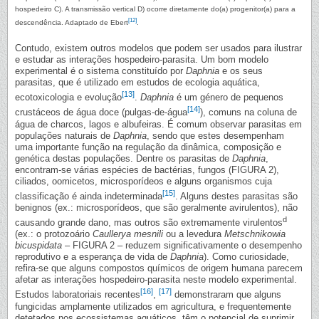
hospedeiro C). A transmissão vertical D) ocorre diretamente do(a) progenitor(a) para a
[12]
descendência. Adaptado de Ebert
.
Contudo, existem outros modelos que podem ser usados para ilustrar
e estudar as interações hospedeiro-parasita. Um bom modelo
experimental é o sistema constituído por
Daphnia
e os seus
parasitas, que é utilizado em estudos de ecologia aquática,
[13]
ecotoxicologia e evolução
.
Daphnia
é um género de pequenos
[14]
crustáceos de água doce (pulgas-de-água
), comuns na coluna de
água de charcos, lagos e albufeiras. É comum observar parasitas em
populações naturais de
Daphnia
, sendo que estes desempenham
uma importante função na regulação da dinâmica, composição e
genética destas populações. Dentre os parasitas de
Daphnia
,
encontram-se várias espécies de bactérias, fungos (FIGURA 2),
ciliados, oomicetos, microsporídeos e alguns organismos cuja
[15]
classificação é ainda indeterminada
. Alguns destes parasitas são
benignos (ex.: microsporídeos, que são geralmente avirulentos), não
d
causando grande dano, mas outros são extremamente virulentos
(ex.: o protozoário
Caullerya mesnili
ou a levedura
Metschnikowia
bicuspidata
– FIGURA 2 – reduzem significativamente o desempenho
reprodutivo e a esperança de vida de
Daphnia
). Como curiosidade,
refira-se que alguns compostos químicos de origem humana parecem
afetar as interações hospedeiro-parasita neste modelo experimental.
[16]
[17]
Estudos laboratoriais recentes
,
demonstraram que alguns
fungicidas amplamente utilizados em agricultura, e frequentemente
detetados nos ecossistemas aquáticos, têm o potencial de suprimir