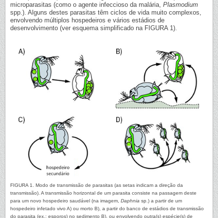
microparasitas (como o agente infeccioso da malária,
Plasmodium
spp.). Alguns destes parasitas têm ciclos de vida muito complexos,
envolvendo múltiplos hospedeiros e vários estádios de
desenvolvimento (ver esquema simplificado na FIGURA 1).
FIGURA 1. Modo de transmissão de parasitas (as setas indicam a direção da
transmissão). A transmissão horizontal de um parasita consiste na passagem deste
para um novo hospedeiro saudável (na imagem,
Daphnia
sp.) a partir de um
hospedeiro infetado vivo A) ou morto B), a partir do banco de estádios de transmissão
do parasita (ex.: esporos) no sedimento B), ou envolvendo outra(s) espécie(s) de