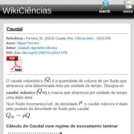
WikiCiências
Caudal
Referência :
Ferreira, M., (2014) Caudal,
Rev. Ciência Elem.
, V2(4):076
Autor
:
Miguel Ferreira
Editor
:
Joaquim Agostinho Moreira
DOI
:
[
http://doi.org/10.24927/rce2014.076
]
O caudal volumétrico (
) é a quantidade de volume de um fluido que
atravessa uma determinada área por unidade de tempo. Designa-se
caudal mássico (
)
à massa que atravessa por unidade de tempo
uma dada área.
Num fluido incompressível, de densidade
, o caudal mássico é dado
pelo produto da densidade do fluido pelo caudal:
.
Cálculo do Caudal num regime de escoamento laminar