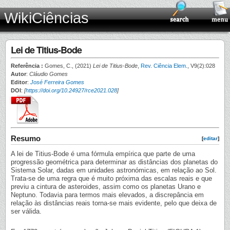
WikiCiências
Lei de Titius-Bode
Referência :
Gomes, C., (2021)
Lei de Titius-Bode
,
Rev. Ciência Elem.
, V9(2):028
Autor
:
Cláudio Gomes
Editor
:
José Ferreira Gomes
DOI
:
[
https://doi.org/10.24927/rce2021.028
]
Resumo
[
editar
]
A lei de Titius-Bode é uma fórmula empírica que parte de uma
progressão geométrica para determinar as distâncias dos planetas do
Sistema Solar, dadas em unidades astronómicas, em relação ao Sol.
Trata-se de uma regra que é muito próxima das escalas reais e que
previu a cintura de asteroides, assim como os planetas Urano e
Neptuno. Todavia para termos mais elevados, a discrepância em
relação às distâncias reais torna-se mais evidente, pelo que deixa de
ser válida.