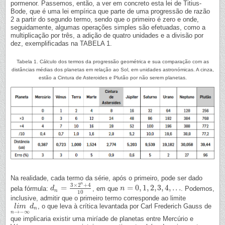
pormenor. Passemos, então, a ver em concreto esta lei de Titius-
Bode, que é uma lei empírica que parte de uma progressão de razão
2 a partir do segundo termo, sendo que o primeiro é zero e onde,
seguidamente, algumas operações simples são efetuadas, como a
multiplicação por três, a adição de quatro unidades e a divisão por
dez, exemplificadas na TABELA 1.
Tabela 1. Cálculo dos termos da progressão geométrica e sua comparação com as
distâncias médias dos planetas em relação ao Sol, em unidades astronómicas. A cinza,
estão a Cintura de Asteroides e Plutão por não serem planetas.
Na realidade, cada termo da série, após o primeiro, pode ser dado
n
3
×
2
+
4
=
=
0
,
1
,
2
,
3
,
4
,
.
.
.
pela fórmula:
, em que
. Podemos,
d
d
n
=
3
×
2
n
+
4
10
n
n
=
0
,
1
,
2
,
3
,
4
,
.
.
.
n
10
inclusive, admitir que o primeiro termo corresponde ao limite
, o que leva à crítica levantada por Carl Frederich Gauss de
l
i
m
l
i
m
n
→
−
d
∞
d
n
n
→
−
∞
n
que implicaria existir uma miríade de planetas entre Mercúrio e