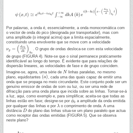
(
)
(
)
d
ω
k
(
−
)
−
i
k
k
x
t
+
∞
0
−
i
k
x
i
ω
t
(
,
)
≅
(
)
∫
d
t
0
ψ
ψ
(
x
x
,
t
)
≅
t
e
i
k
0
x
e
−
i
ω
k
0
t
∫
−
∞
+
∞
d
k
A
d
(
k
k
A
)
e
i
(
k
k
−
k
e
0
)
(
x
−
(
d
ω
k
d
t
)
k
0
t
)
k
k
0
0
−
∞
Por palavras, a onda é, essencialmente, a onda monocromática com
o vector de onda do pico (designada por transportador), mas com
uma amplitude (o integral acima) que a limita espacialmente,
constituindo uma envolvente que se move com a velocidade
(
)
d
ω
=
k
. O grupo de ondas desloca-se com esta velocidade
ν
ν
g
=
(
d
ω
k
d
k
)
k
0
g
d
k
k
0
de grupo (FIGURA 4). Note-se que o sinal permanece praticamente
identificável ao longo do tempo. É evidente que para relações de
dispersão lineares, as velocidades de fase e de grupo coincidem.
Imagine-se, agora, uma série de
linhas paralelas, no mesmo
N
N
(
)
plano, equidistantes
, cada uma das quais capaz de emitir uma
(
a
a
)
onda que se propaga no meio circundante. Este conjunto pode ser um
genuíno emissor de ondas de som ou luz, ou ser uma rede de
difracção para uma onda plana que incida sobre as linhas. Tomar-se-á
a luz, aqui, como exemplo e, para simplificar, aceita-se que todas as
linhas estão em fase; designe-se por
a amplitude da onda emitida
ϕ
ϕ
0
0
por qualquer das linhas e por
o comprimento de onda. A uma
λ
λ
distância
do plano das linhas situa-se um plano paralelo que actua
D
D
como receptor das ondas emitidas (FIGURA 5). Que se observa
neste plano?