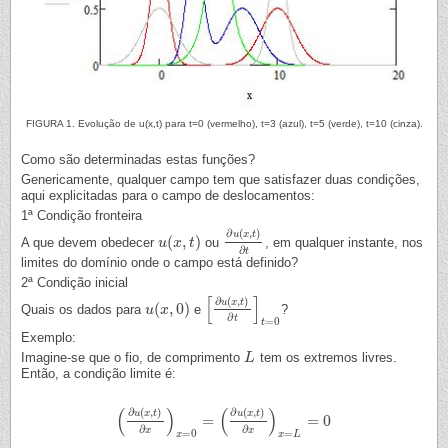
FIGURA 1. Evolução de u(x,t) para t=0 (vermelho), t=3 (azul), t=5 (verde), t=10 (cinza).
Como são determinadas estas funções?
Genericamente, qualquer campo tem que satisfazer duas condições,
aqui explicitadas para o campo de deslocamentos:
1ª Condição fronteira
∂
(
,
)
u
x
t
(
,
)
A que devem obedecer
ou
, em qualquer instante, nos
u
u
(
x
x
,
t
)
t
∂
u
(
x
,
t
)
∂
t
∂
t
limites do domínio onde o campo está definido?
2ª Condição inicial
[
]
∂
(
,
)
u
x
t
(
,
0
)
Quais os dados para
e
?
u
u
(
x
x
,
0
)
[
∂
u
(
x
,
t
)
∂
t
]
t
=
0
∂
t
=
0
t
Exemplo:
Imagine-se que o fio, de comprimento
tem os extremos livres.
L
L
Então, a condição limite é:
(
)
(
)
∂
(
,
)
∂
(
,
)
u
x
t
u
x
t
=
=
0
(
∂
u
(
x
,
t
)
∂
x
)
x
=
0
=
(
∂
u
(
x
,
t
)
∂
x
)
x
=
L
=
0
∂
∂
x
x
=
0
=
x
x
L