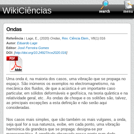
WikiCiências
Ondas
Referência :
Lage, E., (2020)
Ondas
,
Rev. Ciência Elem.
, V8(1):016
Autor
:
Eduardo Lage
Editor
:
José Ferreira Gomes
DOI
:
[
http://doi.org/10.24927/rce2020.016
]
Uma onda é, na maioria dos casos, uma vibração que se propaga no
espaço. São inúmeros os exemplos no electromagnetismo, na
mecânica dos fluidos, de que a acústica é um importante caso
particular, em sólidos deformáveis e geofísica, na teoria quântica e na
relatividade geral, etc.. As ondas de choque e os solitões são, talvez,
as principais excepções a esta definição e não serão aqui
consideradas.
Nos casos mais simples, que são também os mais vulgares, a onda,
seja qual for a sua natureza, exibe, em cada ponto, uma vibração
harmónica da grandeza que se propaga: designa-se por
monocromática. A amplitude observada nesse ponto num dado