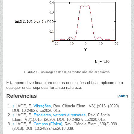
FIGURA 12. As imagens das duas fendas não são separáveis.
E também deve ficar claro que as conclusões obtidas aplicam-se a
qualquer onda, seja qual for a sua natureza.
Referências
[
editar
]
↑
LAGE, E.
Vibrações
, Rev. Ciência Elem., V8(1):015. (2020).
DOI: 10.24927/rce2020.015.
↑
LAGE, E.
Escalares, vetores e tensores
, Rev. Ciência
Elem., V8(1):015. (2020). DOI: 10.24927/rce2020.015.
↑
LAGE, E.
Campos (Física)
, Rev. Ciência Elem., V6(2):039.
(2018). DOI: 10.24927/rce2018.039.