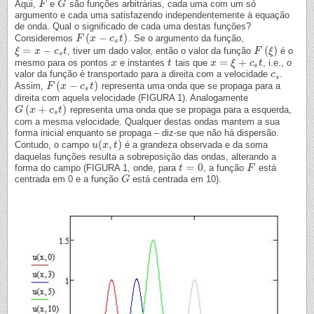
Aqui,
e
são funções arbitrárias, cada uma com um só
F
F
G
G
argumento e cada uma satisfazendo independentemente à equação
de onda. Qual o significado de cada uma destas funções?
(
−
)
Consideremos
. Se o argumento da função,
F
F
(
x
−
x
c
s
t
)
c
t
s
=
−
(
)
, tiver um dado valor, então o valor da função
é o
ξ
ξ
=
x
−
x
c
s
t
c
t
F
F
(
ξ
)
ξ
s
=
+
mesmo para os pontos
e instantes
tais que
, i.e., o
x
x
t
t
x
x
=
ξ
+
c
ξ
s
t
c
t
s
valor da função é transportado para a direita com a velocidade
.
c
c
s
s
(
−
)
Assim,
representa uma onda que se propaga para a
F
F
(
x
−
x
c
s
t
)
c
t
s
direita com aquela velocidade (FIGURA 1). Analogamente
(
+
)
representa uma onda que se propaga para a esquerda,
G
G
(
x
x
+
c
s
t
)
c
t
s
com a mesma velocidade. Qualquer destas ondas mantem a sua
forma inicial enquanto se propaga – diz-se que não há dispersão.
(
,
)
Contudo, o campo
é a grandeza observada e da soma
u
u
(
x
x
,
t
)
t
daquelas funções resulta a sobreposição das ondas, alterando a
=
0
forma do campo (FIGURA 1, onde, para
, a função
está
t
t
=
0
F
F
centrada em 0 e a função
está centrada em 10).
G
G