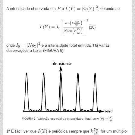
2
(
)
=
|
Φ
(
)
|
A intensidade observada em
é
, obtendo-se:
P
P
I
I
(
Y
Y
)
=
|
Φ
(
Y
)
|
2
Y
2
(
)
[
]
Y
N
a
s
e
n
k
2
D
(
)
=
(10)
I
I
(
Y
Y
)
=
I
0
[
s
e
I
n
(
k
Y
N
a
2
D
)
N
s
e
n
(
k
Y
a
2
D
)
]
2
0
(
)
Y
a
N
s
e
n
k
2
D
2
=
|
|
onde
é a intensidade total emitida. Há várias
I
I
0
=
|
N
ϕ
0
N
|
2
ϕ
0
0
observações a fazer (FIGURA 6):
Y
(
)
≅
FIGURA 6. Variação espacial da intensidade. Aqui,
s
e
n
θ
.
s
e
n
(
θ
)
≅
Y
D
D
Y
a
(
)
1ª É fácil ver que
é periódica sempre que
for um múltiplo
I
I
(
Y
Y
)
k
k
Y
a
2
D
2
D