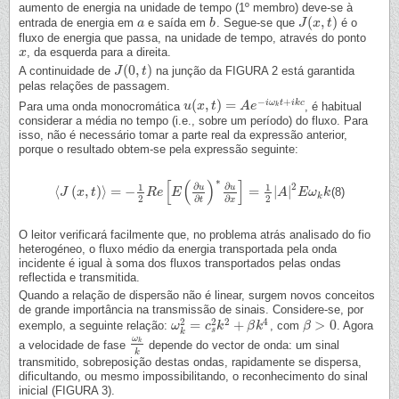
aumento de energia na unidade de tempo (1º membro) deve-se à
(
,
)
entrada de energia em
e saída em
. Segue-se que
é o
a
a
b
b
J
J
(
x
x
,
t
)
t
fluxo de energia que passa, na unidade de tempo, através do ponto
, da esquerda para a direita.
x
x
(
0
,
)
A continuidade de
na junção da FIGURA 2 está garantida
J
J
(
0
,
t
)
t
pelas relações de passagem.
−
+
(
,
)
=
i
ω
t
i
k
c
Para uma onda monocromática
, é habitual
u
u
(
x
x
,
t
)
=
t
A
e
−
i
A
ω
k
e
t
+
i
k
c
k
considerar a média no tempo (i.e., sobre um período) do fluxo. Para
isso, não é necessário tomar a parte real da expressão anterior,
porque o resultado obtem-se pela expressão seguinte:
∗
[
(
)
]
2
∂
∂
1
1
u
u
⟨
(
,
)
⟩
=
−
=
|
|
(8)
⟨
J
J
(
x
,
x
t
)
⟩
=
t
−
1
2
R
e
[
E
(
R
∂
u
e
∂
t
)
∗
E
∂
u
∂
x
]
=
1
2
|
A
|
2
E
ω
k
k
A
E
ω
k
k
2
2
∂
∂
t
x
O leitor verificará facilmente que, no problema atrás analisado do fio
heterogéneo, o fluxo médio da energia transportada pela onda
incidente é igual à soma dos fluxos transportados pelas ondas
reflectida e transmitida.
Quando a relação de dispersão não é linear, surgem novos conceitos
de grande importância na transmissão de sinais. Considere-se, por
2
4
2
2
=
+
>
0
exemplo, a seguinte relação:
, com
. Agora
ω
ω
k
2
=
c
c
s
2
k
k
2
+
β
k
β
4
k
β
β
>
0
s
k
ω
k
a velocidade de fase
depende do vector de onda: um sinal
ω
k
k
k
transmitido, sobreposição destas ondas, rapidamente se dispersa,
dificultando, ou mesmo impossibilitando, o reconhecimento do sinal
inicial (FIGURA 3).