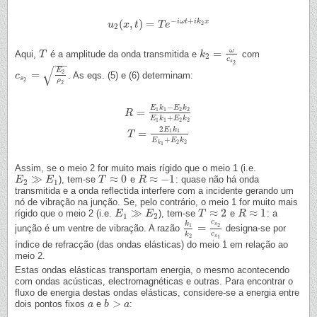
−
+
(
,
)
=
i
ω
t
i
k
x
2
u
u
2
(
x
x
,
t
)
=
t
T
e
−
i
ω
T
t
e
+
i
k
2
x
2
ω
=
Aqui,
é a amplitude da onda transmitida e
com
T
T
k
k
2
=
ω
c
s
2
2
c
s
−
−
−
2
√
E
=
2
. As eqs. (5) e (6) determinam:
c
c
s
2
=
E
2
ρ
2
s
2
ρ
2
−
E
k
E
k
=
1
1
2
2
R
R
=
E
1
k
1
−
E
2
k
2
E
1
k
1
+
E
2
k
2
+
E
k
E
k
1
1
2
2
2
E
k
=
1
1
T
T
=
2
E
1
k
1
E
k
1
+
E
2
k
2
+
E
E
k
2
2
k
1
Assim, se o meio 2 for muito mais rígido que o meio 1 (i.e.
≫
≈
0
≈
−
1
), tem-se
e
: quase não há onda
E
E
2
≫
E
1
E
T
T
≈
0
R
R
≈
−
1
2
1
transmitida e a onda reflectida interfere com a incidente gerando um
nó de vibração na junção. Se, pelo contrário, o meio 1 for muito mais
≫
≈
2
≈
1
rígido que o meio 2 (i.e.
), tem-se
e
: a
E
E
1
≫
E
2
E
T
T
≈
2
R
R
≈
1
1
2
c
k
s
=
2
1
junção é um ventre de vibração. A razão
designa-se por
k
1
k
2
=
c
s
2
c
s
1
c
k
s
2
1
índice de refracção (das ondas elásticas) do meio 1 em relação ao
meio 2.
Estas ondas elásticas transportam energia, o mesmo acontecendo
com ondas acústicas, electromagnéticas e outras. Para encontrar o
fluxo de energia destas ondas elásticas, considere-se a energia entre
>
dois pontos fixos
e
:
a
a
b
b
>
a
a