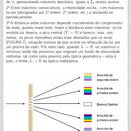
de
, apresentando máximos absolutos, iguais a
nestes pontos.
π
π
I
I
0
0
2ª Entre máximos consecutivos, a intensidade oscila,, com máximos
locais (designados por 1ª ordem, 2ª ordem, etc.) e anulando-se
periodicamente.
3ª A distância entre máximos depende crucialmente do comprimento
de onda: quanto maior este, maior a distância entre máximos: se for
(
=
0
)
emitida luz branca, o pico central
é branco, mas, nos
(
Y
Y
=
0
)
outros, os picos vermelhos estão mais afastados que os azuis
(FIGURA 7), situação inversa da que ocorre na refracção da luz por
→
0
um prisma de vidro. Por outro lado, quando
, os máximos e
λ
λ
→
0
mínimos estão tão próximos que originam um fundo de intensidade
uniforme, tal como seria previsto pela óptica geométrica – esta é,
→
0
pois, o limite
da óptica ondulatória.
λ
λ
→
0