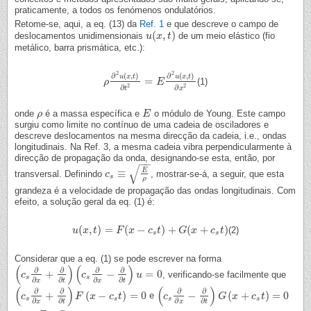
praticamente, a todos os fenómenos ondulatórios.
Retome-se, aqui, a eq. (13) da
Ref. 1
e que descreve o campo de
(
,
)
deslocamentos unidimensionais
de um meio elástico (fio
u
u
(
x
x
,
t
)
t
metálico, barra prismática, etc.):
2
2
∂
(
,
)
∂
(
,
)
u
x
t
u
x
t
=
(1)
ρ
ρ
∂
2
u
(
x
,
t
)
∂
t
2
=
E
E
∂
2
u
(
x
,
t
)
∂
x
2
2
2
∂
∂
x
t
onde
é a massa específica e
o módulo de Young. Este campo
ρ
ρ
E
E
surgiu como limite no contínuo de uma cadeia de osciladores e
descreve deslocamentos na mesma direcção da cadeia, i.e., ondas
longitudinais. Na Ref. 3, a mesma cadeia vibra perpendicularmente à
direcção de propagação da onda, designando-se esta, então, por
−
−
√
E
≡
transversal. Definindo
, mostrar-se-á, a seguir, que esta
c
c
s
≡
E
ρ
s
ρ
grandeza é a velocidade de propagação das ondas longitudinais. Com
efeito, a solução geral da eq. (1) é:
(
,
)
=
(
−
)
+
(
+
)
(2)
u
u
(
x
x
,
t
)
=
t
F
(
x
−
F
c
s
t
x
)
+
G
(
x
c
+
t
c
s
t
)
G
x
c
t
s
s
Considerar que a eq. (1) se pode escrever na forma
(
)
(
)
∂
∂
∂
∂
+
−
=
0
, verificando-se facilmente que
(
c
c
s
∂
∂
x
+
∂
∂
t
)
(
c
s
∂
∂
x
c
−
∂
∂
t
)
u
=
0
u
s
s
∂
∂
∂
∂
x
t
x
t
(
)
(
)
∂
∂
∂
∂
+
(
−
)
=
0
−
(
+
)
=
0
e
(
c
c
s
∂
∂
x
+
∂
∂
t
)
F
(
x
−
F
c
s
t
x
)
=
0
c
t
(
c
c
s
∂
∂
x
−
∂
∂
t
)
G
(
x
+
G
c
s
t
x
)
=
0
c
t
s
s
s
s
∂
∂
∂
∂
x
t
x
t