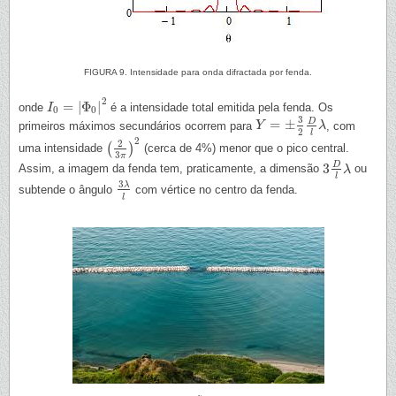
FIGURA 9. Intensidade para onda difractada por fenda.
2
=
|
Φ
|
onde
é a intensidade total emitida pela fenda. Os
I
I
0
=
|
Φ
0
|
2
0
0
3
D
=
±
primeiros máximos secundários ocorrem para
, com
Y
Y
=
±
3
2
D
l
λ
λ
2
l
2
2
(
)
uma intensidade
(cerca de 4%) menor que o pico central.
(
2
3
π
)
2
3
π
D
3
Assim, a imagem da fenda tem, praticamente, a dimensão
ou
3
D
l
λ
λ
l
3
λ
subtende o ângulo
com vértice no centro da fenda.
3
λ
l
l