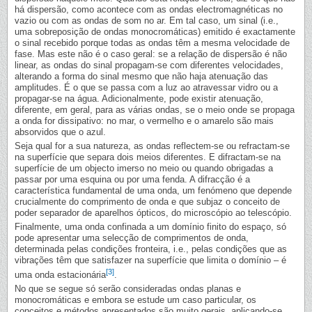
há dispersão, como acontece com as ondas electromagnéticas no
vazio ou com as ondas de som no ar. Em tal caso, um sinal (i.e.,
uma sobreposição de ondas monocromáticas) emitido é exactamente
o sinal recebido porque todas as ondas têm a mesma velocidade de
fase. Mas este não é o caso geral: se a relação de dispersão é não
linear, as ondas do sinal propagam-se com diferentes velocidades,
alterando a forma do sinal mesmo que não haja atenuação das
amplitudes. É o que se passa com a luz ao atravessar vidro ou a
propagar-se na água. Adicionalmente, pode existir atenuação,
diferente, em geral, para as várias ondas, se o meio onde se propaga
a onda for dissipativo: no mar, o vermelho e o amarelo são mais
absorvidos que o azul.
Seja qual for a sua natureza, as ondas reflectem-se ou refractam-se
na superfície que separa dois meios diferentes. E difractam-se na
superfície de um objecto imerso no meio ou quando obrigadas a
passar por uma esquina ou por uma fenda. A difracção é a
característica fundamental de uma onda, um fenómeno que depende
crucialmente do comprimento de onda e que subjaz o conceito de
poder separador de aparelhos ópticos, do microscópio ao telescópio.
Finalmente, uma onda confinada a um domínio finito do espaço, só
pode apresentar uma selecção de comprimentos de onda,
determinada pelas condições fronteira, i.e., pelas condições que as
vibrações têm que satisfazer na superfície que limita o domínio – é
[3]
uma onda estacionária
.
No que se segue só serão consideradas ondas planas e
monocromáticas e embora se estude um caso particular, os
conceitos e métodos apresentados são muito gerais, aplicando-se,