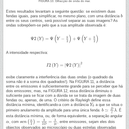
FIGURA 10. Difracção de onda do mar.
Estes resultados levantam a seguinte questão: se existirem duas
fendas iguais, para simplificar, no mesmo plano, com uma distância
b
b
entre os seus centros, será possível separar as suas imagens? As
ondas sobrepõem-se pelo que a sua amplitude observada é:
(
)
(
)
b
b
Ψ
2
(
)
=
Ψ
−
+
Ψ
+
Ψ
2
(
Y
Y
)
=
Ψ
(
Y
−
b
2
)
Y
+
Ψ
(
Y
+
b
2
)
Y
2
2
A intensidade respectiva:
2
2
(
)
=
|
Ψ
2
(
)
|
I
I
2
(
Y
)
Y
=
|
Ψ
2
(
Y
)
|
2
Y
exibe claramente a interferência das duas ondas (o quadrado da
soma não é a soma dos quadrados!). Na FIGURA 11, a distância
entre os emissores é suficientemente grande para se perceber que há
dois emissores; mas, na FIGURA 12, essa distância diminuiu o
suficiente para se ficar com a dúvida se se trata da imagem de duas
fendas ou, apenas, de uma. O critério de Rayleigh define essa
distância mínima, identificando-a com a distância
a que se situa o
Y
Y
0
0
D
≃
primeiro anulamento da amplitude para uma única fenda:
. É
b
b
≃
D
l
λ
λ
l
esta distância mínima, ou, de forma equivalente, a separação angular
λ
α
b
=
=
(
)
, com
, entre emissores, sejam eles dois
α
α
s
s
e
e
n
n
(
α
2
)
=
b
2
D
=
λ
2
l
2
2
2
D
l
objectos observados ao microscópio ou duas estrelas observadas