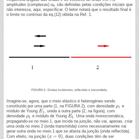
amplitudes (complexas)
são definidas pelas condições iniciais que
a
a
k
k
não interessa, aqui, especificar. O leitor notará que o resultado final é
o limite no contínuo da eq.(12) obtida na Ref. 1.
FIGURA 2. Ondas incidentes, reflectida e transmitida.
Imagine-se, agora, que o meio elástico é heterogéneo sendo
constituído por uma parte (1, na FIGURA 2), com densidade
e
ρ
ρ
1
1
módulo de Young
, unida a outra parte (2, na figura), com
E
E
1
1
densidade
e módulo de Young
. Uma onda monocromática,
ρ
ρ
2
E
E
2
2
2
propagando-se no meio 1, que incida na junção, não vai, apenas, criar
uma onda no meio 2 (onda transmitida) como necessariamente vai
gerar outra onda no meio 1 que se afasta da junção (onda reflectida).
(
=
0
)
Com efeito, na junção
, duas condições têm de ser
(
x
x
=
0
)