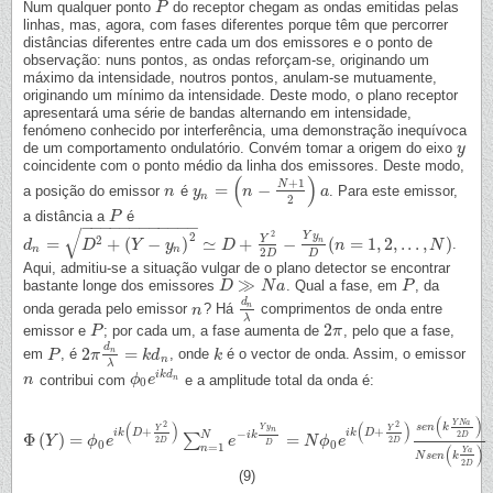
Num qualquer ponto
do receptor chegam as ondas emitidas pelas
P
P
linhas, mas, agora, com fases diferentes porque têm que percorrer
distâncias diferentes entre cada um dos emissores e o ponto de
observação: nuns pontos, as ondas reforçam-se, originando um
máximo da intensidade, noutros pontos, anulam-se mutuamente,
originando um mínimo da intensidade. Deste modo, o plano receptor
apresentará uma série de bandas alternando em intensidade,
fenómeno conhecido por interferência, uma demonstração inequívoca
de um comportamento ondulatório. Convém tomar a origem do eixo
y
y
coincidente com o ponto médio da linha dos emissores. Deste modo,
(
)
+
1
N
=
−
a posição do emissor
é
. Para este emissor,
n
n
y
y
n
=
(
n
−
N
n
+
1
2
)
a
a
n
2
a distância a
é
P
P
−
−
−
−
−
−
−
−
−
−
−
−
√
2
Y
y
2
Y
2
=
+
(
−
)
≃
+
−
(
=
1
,
2
,
.
.
.
,
)
n
.
d
d
n
=
D
2
+
(
Y
D
−
y
n
)
2
≃
Y
D
+
Y
y
2
2
D
−
Y
y
n
D
D
(
n
=
1
,
2
,
.
.
.
,
N
)
n
N
n
n
2
D
D
Aqui, admitiu-se a situação vulgar de o plano detector se encontrar
≫
bastante longe dos emissores
. Qual a fase, em
, da
D
D
≫
N
a
N
a
P
P
d
n
onda gerada pelo emissor
? Há
comprimentos de onda entre
n
n
d
n
λ
λ
2
emissor e
; por cada um, a fase aumenta de
, pelo que a fase,
P
P
2
π
π
d
2
=
n
em
, é
, onde
é o vector de onda. Assim, o emissor
P
P
2
π
π
d
n
λ
=
k
d
k
n
d
k
k
n
λ
i
k
d
contribui com
e a amplitude total da onda é:
n
n
ϕ
ϕ
0
e
e
i
k
d
n
n
0
(
)
Y
N
a
2
2
(
)
(
)
s
e
n
k
Y
y
Y
Y
+
+
n
−
i
k
D
i
k
D
2
N
i
k
D
Φ
(
)
=
=
∑
Φ
(
Y
Y
)
=
ϕ
0
e
i
ϕ
k
(
D
e
+
Y
2
2
D
)
∑
n
=
1
N
e
−
i
k
e
Y
y
n
D
=
N
ϕ
0
e
N
i
k
(
ϕ
D
+
e
Y
2
2
D
)
s
e
n
(
k
Y
N
a
2
D
)
N
s
e
2
2
D
D
D
0
0
=
1
n
(
)
Y
a
N
s
e
n
k
2
D
(9)