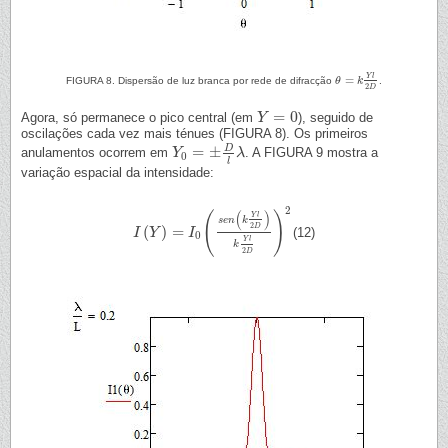
Y
l
=
FIGURA 8. Dispersão de luz branca por rede de difracção
θ
k
.
θ
=
k
Y
l
2
D
2
D
=
0
Agora, só permanece o pico central (em
), seguido de
Y
Y
=
0
oscilações cada vez mais ténues (FIGURA 8). Os primeiros
D
=
±
anulamentos ocorrem em
. A FIGURA 9 mostra a
Y
Y
0
=
±
D
l
λ
λ
0
l
variação espacial da intensidade:
2
(
)
(
)
Y
l
s
e
n
k
2
D
(
)
=
(12)
I
I
(
Y
Y
)
=
I
0
(
s
e
I
n
(
k
Y
l
2
D
)
k
Y
l
2
D
)
2
0
Y
l
k
2
D