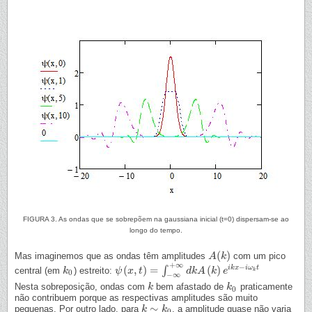
FIGURA 3. As ondas que se sobrepõem na gaussiana inicial (t=0) dispersam-se ao
longo do tempo.
(
)
Mas imaginemos que as ondas têm amplitudes
com um pico
A
A
(
k
k
)
+
∞
−
(
,
)
=
(
)
i
k
x
i
ω
t
∫
central (em
) estreito:
k
k
0
ψ
ψ
(
x
x
,
t
)
=
t
∫
−
∞
+
∞
d
k
A
(
d
k
k
)
e
A
i
k
x
k
−
i
ω
e
k
t
k
0
−
∞
Nesta sobreposição, ondas com
bem afastado de
praticamente
k
k
k
k
0
0
não contribuem porque as respectivas amplitudes são muito
∼
pequenas. Por outro lado, para
, a amplitude quase não varia
k
k
∼
k
0
k
0