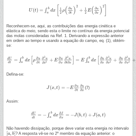
2
2
[
]
(
)
(
)
∂
∂
1
1
b
u
u
(
)
=
+
∫
U
U
(
t
)
t
=
∫
a
b
d
x
[
1
d
2
x
ρ
(
∂
u
∂
t
ρ
)
2
+
1
2
E
(
∂
u
∂
x
)
2
E
]
2
2
∂
∂
a
t
x
Reconhecem-se, aqui, as contribuições das energia cinética e
elástica do meio, sendo esta o limite no contínuo da energia potencial
das molas consideradas na Ref. 1. Derivando a expressão anterior
em ordem ao tempo e usando a equação do campo, eq. (1), obtém-
se:
[
]
[
2
2
2
2
∂
∂
∂
∂
∂
∂
∂
∂
b
b
d
U
u
u
u
u
u
u
u
u
=
+
=
+
+
∫
∫
d
U
d
t
=
∫
a
b
d
x
d
[
x
ρ
∂
u
ρ
∂
t
∂
2
u
∂
t
2
+
E
∂
E
u
∂
x
∂
2
u
∂
t
∂
x
]
=
E
E
∫
a
b
d
x
[
d
∂
u
x
∂
x
∂
2
u
∂
x
2
+
∂
u
∂
x
∂
2
u
∂
x
2
∂
∂
∂
∂
∂
∂
2
2
2
a
a
∂
∂
∂
d
t
t
x
t
x
x
x
x
x
t
Defina-se:
∂
∂
u
u
(
,
)
=
−
(7)
J
J
(
x
x
,
t
)
=
t
−
E
∂
u
∂
t
E
∂
u
∂
x
∂
∂
t
x
Assim:
∂
b
d
U
J
=
−
=
−
(
,
)
+
(
,
)
∫
d
U
d
t
=
−
∫
a
b
d
x
∂
d
J
x
∂
x
=
−
J
(
b
,
t
)
J
+
J
b
(
a
,
t
t
)
J
a
t
∂
a
d
t
x
Não havendo dissipação, porque deve variar esta energia no intervalo
[
,
]
? A resposta vê-se no 2º membro da equação anterior: o
[
a
a
,
b
b
]