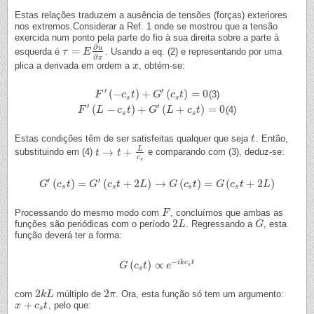
Estas relações traduzem a ausência de tensões (forças) exteriores
nos extremos.Considerar a Ref. 1 onde se mostrou que a tensão
exercida num ponto pela parte do fio à sua direita sobre a parte à
∂
u
=
esquerda é
. Usando a eq. (2) e representando por uma
τ
τ
=
E
∂
u
E
∂
x
∂
x
plica a derivada em ordem a
, obtém-se:
x
x
′
′
(
−
)
+
(
)
=
0
(3)
F
F
′
(
−
c
s
t
c
)
+
t
G
′
(
c
s
t
G
)
=
0
c
t
s
s
′
′
(
−
)
+
(
+
)
=
0
(4)
F
F
′
(
L
−
L
c
s
t
)
+
c
G
′
t
(
L
+
c
s
G
t
)
=
0
L
c
t
s
s
Estas condições têm de ser satisfeitas qualquer que seja
. Então,
t
t
L
→
+
substituindo em (4)
e comparando com (3), deduz-se:
t
t
→
t
+
L
t
c
s
c
s
′
′
(
)
=
(
+
2
)
→
(
)
=
(
+
2
)
G
G
′
(
c
s
c
t
)
=
t
G
′
(
c
s
G
t
+
2
L
c
)
→
t
G
(
c
s
L
t
)
=
G
(
c
s
G
t
+
2
c
L
)
t
G
c
t
L
s
s
s
s
Processando do mesmo modo com
, concluímos que ambas as
F
F
2
funções são periódicas com o período
. Regressando a
, esta
2
L
L
G
G
função deverá ter a forma:
−
(
)
∝
i
k
c
t
G
G
(
c
c
s
t
)
t
∝
e
−
i
k
e
c
s
t
s
s
2
2
com
múltiplo de
. Ora, esta função só tem um argumento:
2
k
k
L
L
2
π
π
+
, pelo que:
x
x
+
c
s
c
t
t
s