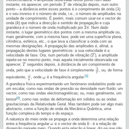
instante, irá aparecer, um período
de vibração depois, num outro
T
T
ponto – a distância entre esses pontos é o comprimento de onda (
)
λ
λ
e o seu inverso é o número de onda, i.e., o número de amplitudes na
unidade de comprimento. É porém, mais comum usar-se o vector de
onda (
) que indica a direcção e sentido de propagação e cuja
k
k
2
grandeza é o número de onda multiplicado por
. Num dado
2
π
π
instante, o lugar geométrico dos pontos com a mesma amplitude ou,
mais geralmente, com a mesma fase, pode ser uma superfície plana,
cilíndrica, esférica, etc., o que leva a classificar a onda com as
mesmas designações. A propagação das amplitudes é, afinal, a
propagação destes lugares geométricos: a sua velocidade é a
velocidade de fase. Ora, num período de vibração (
), a amplitude
T
T
repete-se no mesmo ponto, mas aquela inicialmente observada vai
aparecer,
segundos depois, à distância de um comprimento de
T
T
λ
onda, pelo que a velocidade de fase é simplesmente
, ou, de forma
λ
T
T
[1]
ω
equivalente,
, onde
é a frequência angular.
ω
k
ω
ω
k
A grandeza física experimentando um fenómeno ondulatório pode ser
um escalar, como nas ondas de pressão ou densidade num fluido; um
vector, como nas ondas electromagnéticas; ou, mais geralmente, um
[2]
tensor
, como nas ondas de deformação em sólidos ou as ondas
gravitacionais da Relatividade Geral. Mas também pode ser algo mais
abstracto, como a função de onda da Mecânica Quântica, uma
função complexa do tempo e do espaço.
A natureza do meio onde se propaga a onda determina uma relação
entre a frequência angular
e o vector de onda
- é a relação de
ω
ω
k
k
dispersão naquele meio. Quando esta relação é linear, diz-se que não