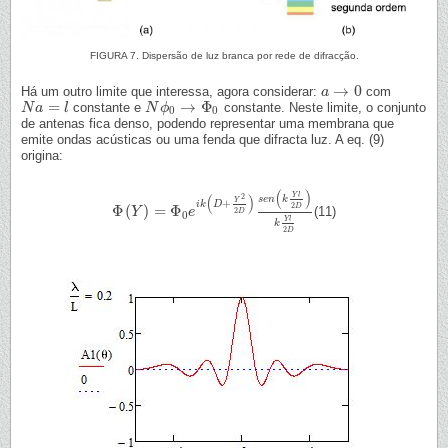
FIGURA 7. Dispersão de luz branca por rede de difracção.
→
0
Há um outro limite que interessa, agora considerar:
com
a
a
→
0
=
→
Φ
constante e
constante. Neste limite, o conjunto
N
N
a
a
=
l
l
N
N
ϕ
ϕ
0
→
Φ
0
0
0
de antenas fica denso, podendo representar uma membrana que
emite ondas acústicas ou uma fenda que difracta luz. A eq. (9)
origina:
(
)
Y
l
2
(
)
s
e
n
k
Y
+
i
k
D
2
D
Φ
(
)
=
Φ
(11)
Φ
(
Y
Y
)
=
Φ
0
e
i
k
(
D
e
+
Y
2
2
D
)
s
e
n
(
k
Y
l
2
D
)
k
Y
l
2
D
2
D
0
Y
l
k
2
D