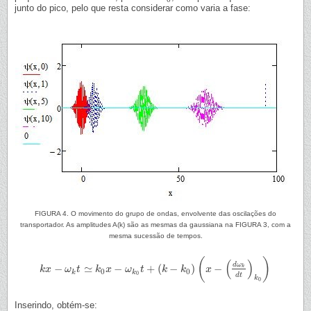
junto do pico, pelo que resta considerar como varia a fase:
FIGURA 4. O movimento do grupo de ondas, envolvente das oscilações do
transportador. As amplitudes A(k) são as mesmas da gaussiana na FIGURA 3, com a
mesma sucessão de tempos.
(
)
(
)
d
ω
−
≃
−
+
(
−
)
−
k
k
k
x
x
−
ω
k
ω
t
≃
t
k
0
x
−
k
ω
k
x
0
t
+
(
ω
k
−
k
t
0
)
(
x
−
(
k
d
ω
k
k
d
t
)
k
0
)
x
0
0
k
k
0
d
t
k
0
Inserindo, obtém-se: