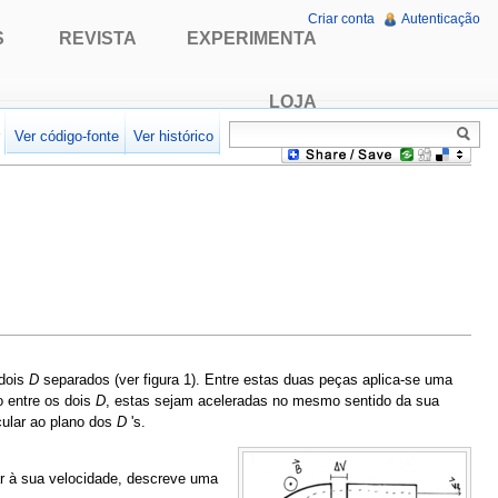
Criar conta
Autenticação
S
REVISTA
EXPERIMENTA
LOJA
r
Ver código-fonte
Ver histórico
 dois
D
separados (ver figura 1). Entre estas duas peças aplica-se uma
o entre os dois
D
, estas sejam aceleradas no mesmo sentido da sua
cular ao plano dos
D
's.
r à sua velocidade, descreve uma