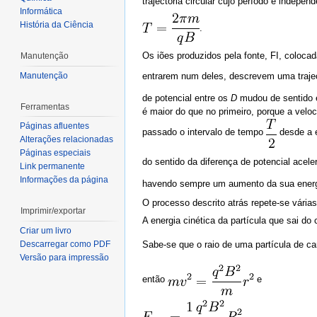
trajectória circular cujo período é indepen
Informática
História da Ciência
.
Os iões produzidos pela fonte, FI, coloca
Manutenção
Manutenção
entrarem num deles, descrevem uma trajectó
de potencial entre os
D
mudou de sentido e
Ferramentas
é maior do que no primeiro, porque a veloc
Páginas afluentes
passado o intervalo de tempo
desde a 
Alterações relacionadas
Páginas especiais
do sentido da diferença de potencial acel
Link permanente
Informações da página
havendo sempre um aumento da sua energi
O processo descrito atrás repete-se várias
Imprimir/exportar
A energia cinética da partícula que sai do
Criar um livro
Descarregar como PDF
Sabe-se que o raio de uma partícula de c
Versão para impressão
então
e
.