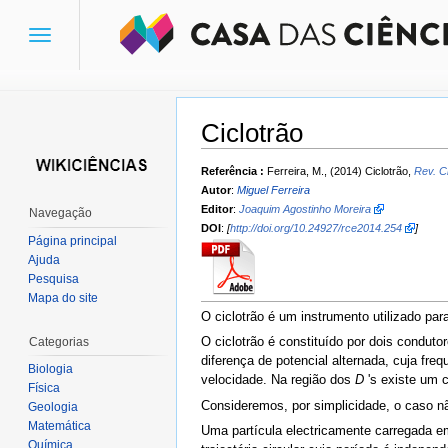
Toggle
navigation
Ciclotrão
Ir para:
navegação
,
pesquisa
Referência :
Ferreira, M., (2014) Ciclotrão,
Rev. C
Autor
:
Miguel Ferreira
Editor
:
Joaquim Agostinho Moreira
Navegação
DOI
:
[
http://doi.org/10.24927/rce2014.254
]
Página principal
Ajuda
Pesquisa
Mapa do site
O ciclotrão é um instrumento utilizado para
O ciclotrão é constituído por dois condut
Categorias
diferença de potencial alternada, cuja fr
Biologia
velocidade. Na região dos
D
's existe um 
Física
Consideremos, por simplicidade, o caso não
Geologia
Matemática
Uma partícula electricamente carregada 
Química