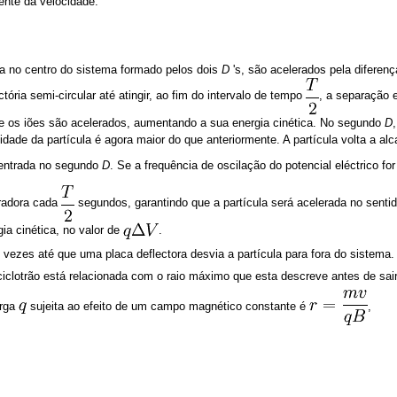
dente da velocidade:
da no centro do sistema formado pelos dois
D
's, são acelerados pela diferenç
ria semi-circular até atingir, ao fim do intervalo de tempo
, a separação 
 os iões são acelerados, aumentando a sua energia cinética. No segundo
D
idade da partícula é agora maior do que anteriormente. A partícula volta a a
entrada no segundo
D
. Se a frequência de oscilação do potencial eléctrico fo
eradora cada
segundos, garantindo que a partícula será acelerada no sentid
a cinética, no valor de
.
 vezes até que uma placa deflectora desvia a partícula para fora do sistema.
 ciclotrão está relacionada com o raio máximo que esta descreve antes de sai
arga
sujeita ao efeito de um campo magnético constante é
,