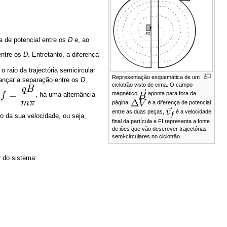
a de potencial entre os
D
e, ao
entre os
D
. Entretanto, a diferença
, o raio da trajectória semicircular
Representação esquemática de um
lcançar a separação entre os
D
,
ciclotrão visto de cima. O campo
magnético
aponta para fora da
r
, há uma alternância
página,
é a diferença de potencial
entre as duas peças,
é a velocidade
o da sua velocidade, ou seja,
final da partícula e FI representa a fonte
de iões que vão descrever trajectórias
semi-circulares no ciclotrão.
r do sistema: