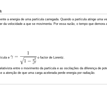
a
nte a energia de uma partícula carregada. Quando a partícula atinge uma velo
r da velocidade a que se movimenta. Por essa razão, o tempo que demora a pe
ícula e
o factor de Lorentz.
lativista entre o movimento da partícula e as oscilações da diferença de poten
se a atenção de que uma carga acelerada perde energia por radiação.