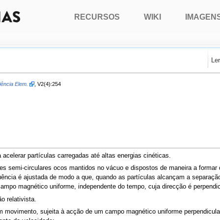
RECURSOS
WIKI
IMAGEN
Le
iência Elem.
, V2(4):254
 acelerar partículas carregadas até altas energias cinéticas.
ores semi-circulares ocos mantidos no vácuo e dispostos de maneira a formar
equência é ajustada de modo a que, quando as partículas alcançam a separaçã
campo magnético uniforme, independente do tempo, cuja direcção é perpendi
 relativista.
em movimento, sujeita à acção de um campo magnético uniforme perpendicula