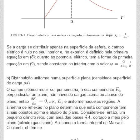
1
=
FIGURA 1. Campo elétrico para esfera carregada uniformemente. Aqui,
k
.
k
e
=
1
4
π
ε
e
4
π
ε
Se a carga se distribuir apenas na superfície da esfera, o campo
elétrico é nulo no seu interior e, no exterior, é definido pela primeira
equação em (8); quanto ao potencial elétrico, tem a forma da primeira
Q
1
=
equação em (9), sendo constante no interior com o valor
.
φ
φ
=
Q
4
π
ε
0
1
a
4
a
π
ε
0
b) Distribuição uniforme numa superfície plana (densidade superficial
de carga
)
ρ
ρ
s
s
O campo elétrico reduz-se, por simetria, à sua componente
E
E
z
z
perpendicular ao plano; não havendo cargas acima ou abaixo do
∂
E
=
0
z
plano, então
,
i.e.
,
é uniforme naquelas regiões. A
∂
E
z
∂
z
=
0
E
E
z
z
∂
z
simetria de reflexão no plano determina que esta componente tem
sinais opostos acima e abaixo do plano. Considere-se, então, um
pequeno cilindro reto, com área das bases
, cortado a meio pelo
δ
δ
A
A
plano (cilindro gaussiano). Aplicando a forma integral de Maxwell-
Coulomb, obtém-se:
ρ
δ
A
ρ