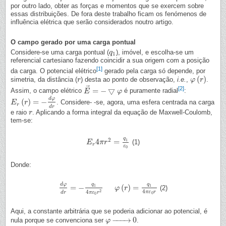
por outro lado, obter as forças e momentos que se exercem sobre
essas distribuições. De fora deste trabalho ficam os fenómenos de
influência elétrica que serão considerados noutro artigo.
O campo gerado por uma carga pontual
Considere-se uma carga pontual (
), imóvel, e escolha-se um
q
q
1
1
referencial cartesiano fazendo coincidir a sua origem com a posição
[1]
da carga. O potencial elétrico
gerado pela carga só depende, por
(
)
simetria, da distância (
) desta ao ponto de observação,
i.e.
,
.
r
r
φ
φ
(
r
)
r
⃗
[2]
=
−
▽
Assim, o campo elétrico
é puramente radial
:
E
E
→
=
−
▽
φ
φ
d
φ
(
)
=
−
. Considere- -se, agora, uma esfera centrada na carga
E
E
r
(
r
)
=
r
−
d
φ
d
r
r
d
r
e raio
. Aplicando a forma integral da equação de Maxwell-Coulomb,
r
r
tem-se:
q
2
4
=
1
(1)
E
E
r
4
π
π
r
2
r
=
q
1
ε
0
r
ε
0
Donde:
q
q
d
φ
=
−
(
)
=
1
1
(2)
d
φ
d
r
=
−
q
1
4
π
ε
0
r
2
φ
(
r
φ
)
=
q
r
1
4
π
ε
0
r
4
2
4
π
ε
r
d
r
π
ε
r
0
0
Aqui, a constante arbitrária que se poderia adicionar ao potencial, é
−
−
−
→
0
nula porque se convenciona ser
.
φ
φ
→
r
→
∞
0