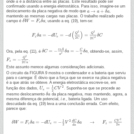
onde
é a distância entre as placas. Este resultado pode ser
a
a
confirmado usando a energia eletrostática. Para isso, imagine-se um
→
+
deslocamento da placa negativa de modo que
,
a
a
→
a
+
a
δ
a
δ
a
mantendo as mesmas cargas nas placas. O trabalho realizado pelo
=
campo é
; usando a eq. (19), tem-se:
δ
δ
W
W
=
F
z
δ
F
a
δ
a
z
(
)
2
2
Q
Q
=
−
=
−
=
F
F
z
δ
δ
a
a
=
−
d
U
e
d
=
U
−
d
(
Q
2
2
C
d
)
=
Q
2
2
C
2
δ
C
δ
C
z
e
2
2
C
2
C
ε
A
C
=
−
=
−
0
Ora, pela eq. (11), é
, obtendo-se, assim,
δ
δ
C
C
=
−
ε
0
A
a
2
δ
a
δ
=
a
−
C
a
δ
a
δ
a
2
a
a
2
Q
=
−
.
F
F
z
=
−
Q
2
2
C
a
z
2
C
a
Este assunto merece algumas considerações adicionais.
O circuito da FIGURA 9 mostra o condensador e a bateria que serviu
para o carregar. É óbvio que a força que se exerce na placa negativa
é a que atrás se obteve. A energia eletrostática escreve-se, em
1
2
=
função dos dados,
. Suponha-se que se procede ao
U
U
e
=
1
2
C
V
C
2
V
e
2
mesmo deslocamento
da placa negativa, mas mantendo, agora, a
δ
δ
a
a
mesma diferença de potencial,
i.e.
, bateria ligada. Um uso
descuidado da eq. (19) leva a uma conclusão errada. Com efeito,
parece que:
2
1
2
d
C
C
V
=
=
−
=
−
→
=
δ
δ
W
W
=
F
z
δ
F
a
=
δ
−
a
d
U
e
=
−
d
1
U
2
V
2
d
C
d
a
δ
a
V
→
F
z
=
δ
C
a
V
2
2
a
F
z
e
z
2
2
a
d
a