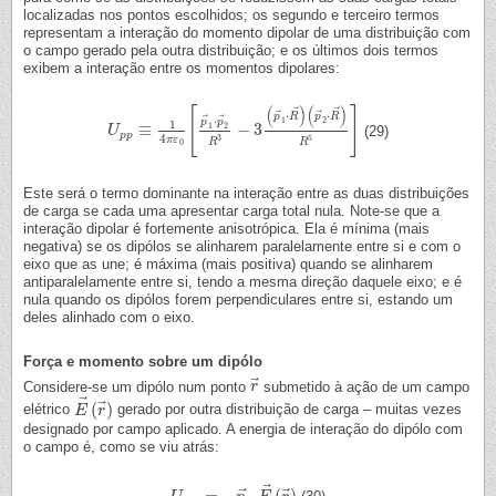
localizadas nos pontos escolhidos; os segundo e terceiro termos
representam a interação do momento dipolar de uma distribuição com
o campo gerado pela outra distribuição; e os últimos dois termos
exibem a interação entre os momentos dipolares:
(
)
(
)
⃗
⃗
[
]
⃗
⃗
⋅
⋅
p
R
p
R
⃗
⃗
⋅
1
2
p
p
1
≡
−
3
1
2
(29)
U
U
p
p
≡
1
4
π
ε
0
[
p
→
1
⋅
p
→
2
R
3
−
3
(
p
→
1
⋅
R
→
)
(
p
→
2
⋅
R
→
)
R
5
]
p
p
4
3
5
π
ε
R
R
0
Este será o termo dominante na interação entre as duas distribuições
de carga se cada uma apresentar carga total nula. Note-se que a
interação dipolar é fortemente anisotrópica. Ela é mínima (mais
negativa) se os dipólos se alinharem paralelamente entre si e com o
eixo que as une; é máxima (mais positiva) quando se alinharem
antiparalelamente entre si, tendo a mesma direção daquele eixo; e é
nula quando os dipólos forem perpendiculares entre si, estando um
deles alinhado com o eixo.
Força e momento sobre um dipólo
⃗
Considere-se um dipólo num ponto
submetido à ação de um campo
r
r
→
⃗
⃗
(
)
elétrico
gerado por outra distribuição de carga – muitas vezes
E
E
→
r
(
r
→
)
designado por campo aplicado. A energia de interação do dipólo com
o campo é, como se viu atrás:
⃗
⃗
⃗