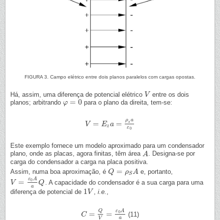
FIGURA 3. Campo elétrico entre dois planos paralelos com cargas opostas.
Há, assim, uma diferença de potencial elétrico
entre os dois
V
V
=
0
planos; arbitrando
para o plano da direita, tem-se:
φ
φ
=
0
ρ
a
=
=
s
V
V
=
E
z
E
a
=
ρ
a
s
a
ε
0
z
ε
0
Este exemplo fornece um modelo aproximado para um condensador
plano, onde as placas, agora finitas, têm área
. Designa-se por
A
A
carga do condensador a carga na placa positiva.
=
Assim, numa boa aproximação, é
e, portanto,
Q
Q
=
ρ
S
ρ
A
A
S
ε
A
=
0
. A capacidade do condensador é a sua carga para uma
V
V
=
ε
0
A
a
Q
Q
a
1
diferença de potencial de
,
i.e.
,
1
V
V
Q
ε
A
=
=
0
(11)
C
C
=
Q
V
=
ε
0
A
a
a
V