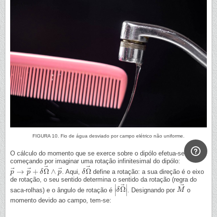
FIGURA 10. Fio de água desviado por campo elétrico não uniforme.
O cálculo do momento que se exerce sobre o dipólo efetua-se
começando por imaginar uma rotação infinitesimal do dipólo:
⃗
⃗
⃗
⃗
⃗
→
+
Ω
∧
Ω
. Aqui,
define a rotação: a sua direção é o eixo
p
p
→
→
p
p
→
+
δ
δ
Ω
→
∧
p
p
→
δ
δ
Ω
→
de rotação, o seu sentido determina o sentido da rotação (regra do
⃗
⃗
∣
∣
Ω
saca-rolhas) e o ângulo de rotação é
. Designando por
o
|
δ
δ
Ω
→
|
M
M
→
∣
∣
momento devido ao campo, tem-se: