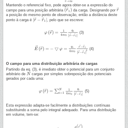
→
∞
r
Mantendo o referencial fixo, pode agora obter-se a expressão do
⃗
⃗
(
)
campo para uma posição arbitrária
da carga. Designando por
(
r
r
→
1
)
r
r
→
1
a posição do mesmo ponto de observação, então a distância deste
⃗
⃗
|
−
|
ponto à carga é
, pelo que se escreve:
|
r
r
→
−
r
r
→
1
|
1
q
1
⃗
(
)
=
1
(3)
φ
φ
(
r
→
r
)
=
1
4
π
ε
0
q
1
|
r
→
−
r
→
1
|
4
⃗
⃗
∣
∣
π
ε
−
∣
∣
r
r
0
1
⃗
⃗
⃗
−
q
r
r
⃗
(
)
=
−
▽
=
1
1
(4)
E
E
→
r
(
r
→
)
=
−
▽
φ
=
φ
q
1
4
π
ε
0
r
→
−
r
→
1
|
r
→
−
r
→
1
|
3
4
3
π
ε
⃗
⃗
∣
∣
−
0
∣
∣
r
r
1
O campo para uma distribuição arbitrária de cargas
Partindo da eq. (3), é imediato obter o potencial para um conjunto
arbitrário de
cargas por simples sobreposição dos potenciais
N
N
gerados por cada uma:
q
1
N
⃗
(
)
=
∑
i
(5)
φ
φ
(
r
→
r
)
=
∑
i
=
1
N
1
4
π
ε
0
q
i
|
r
→
−
r
→
i
|
=
1
4
i
⃗
⃗
∣
∣
π
ε
−
∣
∣
r
r
0
i
Esta expressão adapta-se facilmente a distribuições contínuas
substituindo a soma pelo integral adequado. Para uma distribuição
em volume, tem-se:
(
)
′
⃗
ρ
r