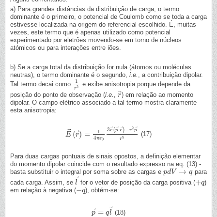
a) Para grandes distâncias da distribuição de carga, o termo
dominante é o primeiro, o potencial de Coulomb como se toda a carga
estivesse localizada na origem do referencial escolhido. É, muitas
vezes, este termo que é apenas utilizado como potencial
experimentado por eletrões movendo-se em torno de núcleos
atómicos ou para interações entre iões.
b) Se a carga total da distribuição for nula (átomos ou moléculas
neutras), o termo dominante é o segundo,
i.e.
, a contribuição dipolar.
1
Tal termo decai como
e exibe anisotropia porque depende da
1
r
2
2
r
⃗
posição do ponto de observação (
i.e.
,
) em relação ao momento
r
r
→
dipolar. O campo elétrico associado a tal termo mostra claramente
esta anisotropia:
⃗
⃗
⃗
⃗
2
3
(
⋅
)
−
⃗
r
p
r
r
p
1
⃗
(
)
=
(17)
E
E
→
r
(
r
→
)
=
1
4
π
ε
0
3
r
→
(
p
→
⋅
r
→
)
−
r
2
p
→
r
5
4
5
π
ε
r
0
Para duas cargas pontuais de sinais opostos, a definição elementar
do momento dipolar coincide com o resultado expresso na eq. (13) -
→
basta substituir o integral por soma sobre as cargas e
para
p
p
d
d
V
V
→
q
q
⃗
+
cada carga. Assim, se
for o vetor de posição da carga positiva (
)
l
l
→
+
q
q
−
em relação à negativa (
), obtém-se:
−
q
q
⃗
⃗
=
(18)
p
p
→
=
q
q
l
l
→