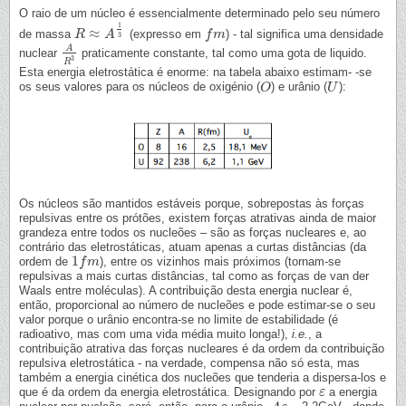
O raio de um núcleo é essencialmente determinado pelo seu número
1
≈
de massa
(expresso em
) - tal significa uma densidade
R
R
≈
A
1
3
A
f
f
m
m
3
A
nuclear
praticamente constante, tal como uma gota de liquido.
A
R
3
3
R
Esta energia eletrostática é enorme: na tabela abaixo estimam- -se
os seus valores para os núcleos de oxigénio (
) e urânio (
):
O
O
U
U
Os núcleos são mantidos estáveis porque, sobrepostas às forças
repulsivas entre os prótões, existem forças atrativas ainda de maior
grandeza entre todos os nucleões – são as forças nucleares e, ao
contrário das eletrostáticas, atuam apenas a curtas distâncias (da
1
ordem de
), entre os vizinhos mais próximos (tornam-se
1
f
f
m
m
repulsivas a mais curtas distâncias, tal como as forças de van der
Waals entre moléculas). A contribuição desta energia nuclear é,
então, proporcional ao número de nucleões e pode estimar-se o seu
valor porque o urânio encontra-se no limite de estabilidade (é
radioativo, mas com uma vida média muito longa!),
i.e.
, a
contribuição atrativa das forças nucleares é da ordem da contribuição
repulsiva eletrostática - na verdade, compensa não só esta, mas
também a energia cinética dos nucleões que tenderia a dispersa-los e
que é da ordem da energia eletrostática. Designando por
a energia
ε
ε