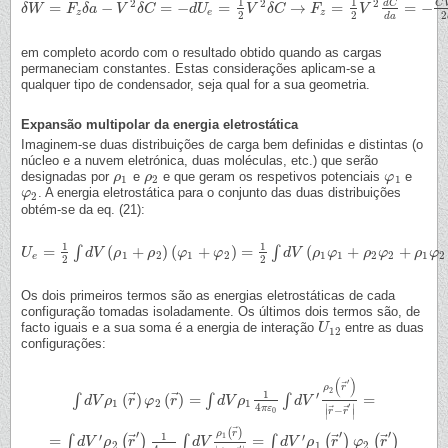
1
1
2
2
2
d
C
C
=
−
=
−
=
→
=
=
−
δ
δ
W
W
=
F
z
δ
F
a
−
δ
V
a
2
δ
C
V
=
−
d
δ
U
C
e
=
1
2
V
2
d
δ
U
C
→
F
z
=
1
V
2
V
δ
2
C
d
C
d
a
=
F
−
C
V
2
2
a
V
z
e
z
2
2
2
d
a
em completo acordo com o resultado obtido quando as cargas
permaneciam constantes. Estas considerações aplicam-se a
qualquer tipo de condensador, seja qual for a sua geometria.
Expansão multipolar da energia eletrostática
Imaginem-se duas distribuições de carga bem definidas e distintas (o
núcleo e a nuvem eletrónica, duas moléculas, etc.) que serão
designadas por
e
e que geram os respetivos potenciais
e
ρ
ρ
1
ρ
ρ
2
φ
φ
1
1
2
1
. A energia eletrostática para o conjunto das duas distribuições
φ
φ
2
2
obtém-se da eq. (21):
1
1
=
(
+
)
(
+
)
=
(
+
+
∫
∫
U
U
e
=
1
2
∫
d
V
(
ρ
d
1
V
+
ρ
2
ρ
)
(
φ
1
+
ρ
φ
2
)
=
1
φ
2
∫
d
V
(
φ
ρ
1
φ
1
+
ρ
2
φ
2
+
d
ρ
V
1
φ
2
ρ
+
ρ
φ
2
φ
1
)
ρ
φ
ρ
φ
1
2
1
2
1
1
2
2
1
2
e
2
2
Os dois primeiros termos são as energias eletrostáticas de cada
configuração tomadas isoladamente. Os últimos dois termos são, de
facto iguais e a sua soma é a energia de interação
entre as duas
U
U
12
12
configurações:
(
)
′
⃗
ρ
r
2
1
′
⃗
⃗
(
)
(
)
=
=
∫
∫
∫
∫
d
V
d
V
ρ
1
ρ
(
r
→
)
r
φ
2
φ
(
r
→
)
r
=
∫
d
V
ρ
1
1
d
4
V
π
ε
ρ
0
∫
d
V
′
ρ
2
(
r
→
d
V
′
)
|
r
→
−
r
→
′
|
=
1
2
1
′
4
∣
∣
⃗
⃗
π
ε
−
0
r
r
∣
∣
⃗
(
)
ρ
r
′
′
′
1
′
′
⃗
⃗
⃗
1
=
=
∫
(
)
∫
∫
(
)
(
)
=
∫
d
V
′
d
ρ
V
2
(
r
→
ρ
′
)
1
4
r
π
ε
0
∫
d
V
ρ
1
(
d
r
→
V
)
|
r
→
−
r
→
′
|
=
∫
d
d
V
V
′
ρ
1
ρ
(
r
→
′
r
)
φ
2
(
φ
r
→
′
)
r
2
1
2
′