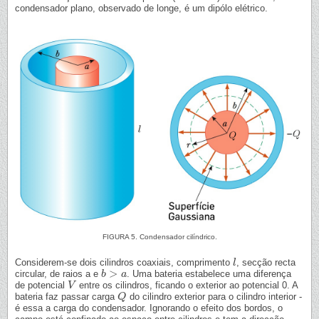
condensador plano, observado de longe, é um dipólo elétrico.
FIGURA 5. Condensador cilíndrico.
Considerem-se dois cilindros coaxiais, comprimento
, secção recta
l
l
>
circular, de raios a e
. Uma bateria estabelece uma diferença
b
b
>
a
a
de potencial
entre os cilindros, ficando o exterior ao potencial 0. A
V
V
bateria faz passar carga
do cilindro exterior para o cilindro interior -
Q
Q
é essa a carga do condensador. Ignorando o efeito dos bordos, o