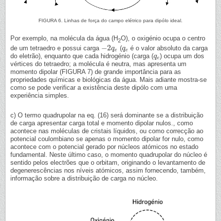
FIGURA 6. Linhas de força do campo elétrico para dipólo ideal.
Por exemplo, na molécula da água (H
O), o oxigénio ocupa o centro
2
−
2
de um tetraedro e possui carga
(
é o valor absoluto da carga
−
2
q
q
e
q
q
e
e
e
do eletrão), enquanto que cada hidrogénio (carga (
) ocupa um dos
q
q
e
e
vértices do tetraedro; a molécula é neutra, mas apresenta um
momento dipolar (FIGURA 7) de grande importância para as
propriedades químicas e biológicas da água. Mais adiante mostra-se
como se pode verificar a existência deste dipólo com uma
experiência simples.
c) O termo quadrupolar na eq. (16) será dominante se a distribuição
de carga apresentar carga total e momento dipolar nulos., como
acontece nas moléculas de cristais líquidos, ou como correcção ao
potencial coulombiano se apenas o momento dipolar for nulo, como
acontece com o potencial gerado por núcleos atómicos no estado
fundamental. Neste último caso, o momento quadrupolar do núcleo é
sentido pelos electrões que o orbitam, originando o levantamento de
degenerescências nos níveis atómicos, assim fornecendo, também,
informação sobre a distribuição de carga no núcleo.