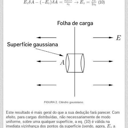
−
(
−
)
=
→
=
S
S
(10)
E
E
z
δ
δ
A
A
−
(
−
E
z
)
δ
E
A
=
ρ
δ
S
A
δ
A
ε
0
→
E
z
=
ρ
S
2
E
ε
0
z
z
z
2
ε
ε
0
0
FIGURA 2. Cilindro gaussiano.
Este resultado é mais geral do que a sua dedução fará parecer. Com
efeito, para cargas distribuídas, não necessariamente de modo
uniforme, sobre uma qualquer superfície, a eq. (10) é válida na
imediata vizinhança dos pontos da superfície (sendo, agora,
a
E
E
z
z