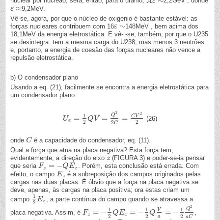
∼
nuclear por nucleão, será, então, para o urânio,
2,2GeV , donde
A
A
ε
ε
∼
≈
9,2MeV.
ε
ε
≈
Vê-se, agora, por que o núcleo de oxigénio é bastante estável: as
∼
forças nucleares contribuem com 16
148MeV , bem acima dos
ε
ε
∼
18,1MeV da energia eletrostática. E vê- -se, também, por que o U235
se desintegra: tem a mesma carga do U238, mas menos 3 neutrões
e, portanto, a energia de coesão das forças nucleares não vence a
repulsão eletrostática.
b) O condensador plano
Usando a eq. (21), facilmente se encontra a energia eletrostática para
um condensador plano:
2
2
Q
1
C
V
=
=
=
(26)
U
U
e
=
1
2
Q
V
Q
=
V
Q
2
2
C
=
C
V
2
2
e
2
2
2
C
onde
é a capacidade do condensador, eq. (11).
C
C
Qual a força que atua na placa negativa? Esta força tem,
evidentemente, a direção do eixo
(FIGURA 3) e poder-se-ia pensar
z
z
=
−
que seria
. Porém, esta conclusão está errada. Com
F
F
z
=
−
Q
E
Q
z
E
z
z
efeito, o campo
é a sobreposição dos campos originados pelas
E
E
z
z
cargas nas duas placas. É óbvio que a força na placa negativa se
deve, apenas, às cargas na placa positiva; ora estas criam um
1
campo
, a parte contínua do campo quando se atravessa a
1
2
E
E
z
z
2
2
Q
1
1
1
V
=
−
=
−
=
−
placa negativa. Assim, é
,
F
F
z
=
−
1
2
Q
E
Q
z
=
E
−
1
2
Q
V
a
=
−
Q
1
2
Q
2
a
C
z
z
2
2
2
a
a
C