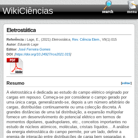
WikiCiências
Eletrostática
Referência :
Lage, E., (2021)
Eletrostática
,
Rev. Ciência Elem.
, V9(1):015
Autor
:
Eduardo Lage
Editor
:
José Ferreira Gomes
DOI
:
[
https://doi.org/10.24927/rce2021.015
]
Resumo
[
editar
]
A eletrostática é dedicada ao estudo do campo elétrico originado por
cargas em repouso. Começa-se por considerar o campo gerado por
uma única carga, generalizando-se, depois a um número arbitrário de
cargas, distribuídas continuamente ou uma colecção discreta. A
grandes distâncias de uma tal distribuição, a expansão multipolar
fornece um desenvolvimento do potencial elétrico em termos de
momentos dipolares, quadrupolares, etc., conceitos importantes no
estudo de núcleos atómicos, moléculas, cristais líquidos… A análise
da energia eletrostática do campo permite, por um lado, definir a
energia de interação entre distribuições de carga bem separadas e,