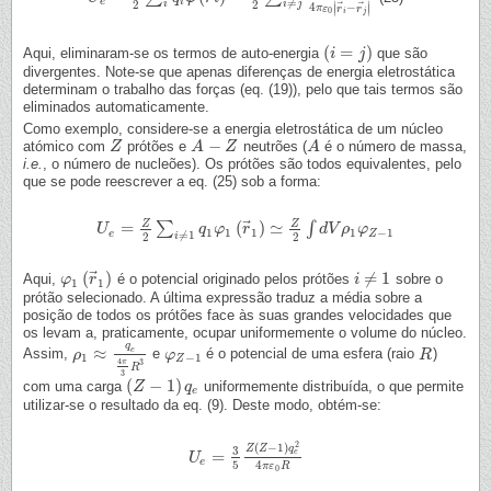
e
i
≠
2
2
i
i
j
⃗
⃗
∣
∣
4
−
∣
∣
π
ε
r
r
0
i
j
(
=
)
Aqui, eliminaram-se os termos de auto-energia
que são
(
i
i
=
j
)
j
divergentes. Note-se que apenas diferenças de energia eletrostática
determinam o trabalho das forças (eq. (19)), pelo que tais termos são
eliminados automaticamente.
Como exemplo, considere-se a energia eletrostática de um núcleo
−
atómico com
prótões e
neutrões (
é o número de massa,
Z
Z
A
A
−
Z
Z
A
A
i.e.
, o número de nucleões). Os prótões são todos equivalentes, pelo
que se pode reescrever a eq. (25) sob a forma:
⃗
Z
Z
=
(
)
≃
∑
∫
U
U
e
=
Z
2
∑
i
≠
1
q
1
φ
1
q
(
r
→
φ
1
)
≃
r
Z
2
∫
d
V
ρ
1
φ
Z
−
d
1
V
ρ
φ
1
1
1
1
−
1
e
Z
≠
1
2
2
i
⃗
(
)
≠
1
Aqui,
é o potencial originado pelos prótões
sobre o
φ
φ
1
(
r
→
r
1
)
i
i
≠
1
1
1
prótão selecionado. A última expressão traduz a média sobre a
posição de todos os prótões face às suas grandes velocidades que
os levam a, praticamente, ocupar uniformemente o volume do núcleo.
q
≈
e
Assim,
e
é o potencial de uma esfera (raio
)
ρ
ρ
1
≈
q
e
4
π
3
R
3
φ
φ
Z
−
1
R
R
1
−
1
Z
4
π
3
R
3
(
−
1
)
com uma carga
uniformemente distribuída, o que permite
(
Z
Z
−
1
)
q
e
q
e
utilizar-se o resultado da eq. (9). Deste modo, obtém-se:
2
(
−
1
)
Z
Z
q
3
=
e
U
U
e
=
3
5
Z
(
Z
−
1
)
q
e
2
4
π
ε
0
R
e
5
4
π
ε
R
0