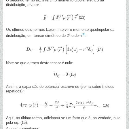
O segundo termo faz intervir o momento dipolar elétrico da
distribuição, o vetor:
′
′
′
⃗
⃗
⃗
=
∫
(
)
(13)
p
p
→
=
∫
d
V
d
′
V
ρ
(
r
→
ρ
′
)
r
r
→
′
r
Os últimos dois termos fazem intervir o momento quadrupolar da
[4]
distribuição, um tensor simétrico de 2ª ordem
:
[
]
′
1
′
′
2
⃗
′
′
=
3
−
∫
(
)
(14)
D
D
i
j
=
1
2
∫
d
V
′
ρ
(
d
r
→
V
′
)
[
ρ
3
x
i
r
′
x
j
′
−
r
′
2
δ
x
i
j
]
x
r
δ
i
j
i
j
2
i
j
Note-se que o traço deste tensor é nulo:
=
0
(15)
D
D
i
j
=
0
i
j
Assim, a expansão do potencial escreve-se (soma sobre índices
repetidos):
2
⃗
⃗
3
−
⋅
x
x
r
δ
Q
p
r
1
⃗
i
j
i
j
4
(
)
=
+
+
+
.
.
.
(16)
4
π
π
ε
ε
0
φ
φ
(
r
→
r
)
=
Q
r
+
p
→
⋅
r
→
r
3
+
1
3
D
D
i
j
3
x
i
x
j
−
r
2
δ
i
j
r
5
+
.
.
.
0
i
j
3
3
5
r
r
r
Aqui, no último termo, adicionou-se um fator que é, na verdade, nulo
pela eq. (15).
Alguns comentários: