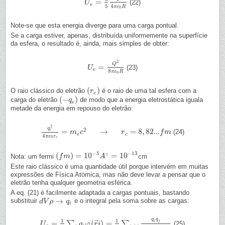
=
(22)
U
U
e
=
3
5
Q
2
4
π
ε
0
R
e
5
4
π
ε
R
0
Note-se que esta energia diverge para uma carga pontual.
Se a carga estiver, apenas, distribuída uniformemente na superfície
da esfera, o resultado é, ainda, mais simples de obter:
2
Q
=
(23)
U
U
e
=
Q
2
8
π
ε
0
R
e
8
π
ε
R
0
(
)
O raio clássico do eletrão
é o raio de uma tal esfera com a
(
r
r
e
)
e
(
−
)
carga do eletrão
de modo que a energia eletrostática iguala
(
−
q
q
e
)
e
metade da energia em repouso do eletrão:
2
q
2
=
→
=
8
,
82...
e
(24)
q
e
2
4
π
ε
0
r
c
m
=
m
c
e
c
2
→
r
c
=
8
,
82...
r
f
m
f
m
e
c
4
π
ε
r
0
c
−
5
−
13
∘
(
)
=
10
=
10
Nota: um fermi
cm
(
f
f
m
m
)
=
10
−
5
A
∘
=
10
A
−
13
Este raio clássico é uma quantidade útil porque intervém em muitas
expressões de Física Atómica, mas não deve levar a pensar que o
eletrão tenha qualquer geometria esférica.
A eq. (21) é facilmente adaptada a cargas pontuais, bastando
→
substituir
e o integral pela soma sobre as cargas:
d
d
V
V
ρ
ρ
→
q
i
q
i
q
q
1
1
⃗
i
j
=
(
)
=
∑
∑
(25)
U
U
e
=
1
2
∑
i
q
i
φ
(
r
→
q
φ
i
)
=
1
r
2
i
∑
i
≠
j
q
i
q
j
4
π
ε
0
|
r
→
i
−
r
→
j
|