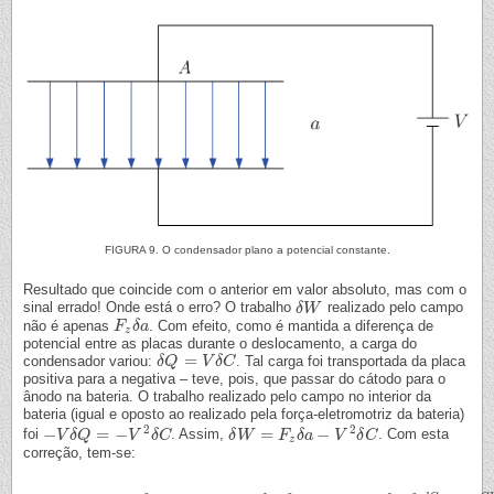
FIGURA 9. O condensador plano a potencial constante.
Resultado que coincide com o anterior em valor absoluto, mas com o
sinal errado! Onde está o erro? O trabalho
realizado pelo campo
δ
δ
W
W
não é apenas
. Com efeito, como é mantida a diferença de
F
F
z
δ
δ
a
a
z
potencial entre as placas durante o deslocamento, a carga do
=
condensador variou:
. Tal carga foi transportada da placa
δ
δ
Q
Q
=
V
δ
V
C
δ
C
positiva para a negativa – teve, pois, que passar do cátodo para o
ânodo na bateria. O trabalho realizado pelo campo no interior da
bateria (igual e oposto ao realizado pela força-eletromotriz da bateria)
2
2
−
=
−
=
−
foi
. Assim,
. Com esta
−
V
V
δ
δ
Q
Q
=
−
V
2
δ
C
V
δ
C
δ
δ
W
W
=
F
z
δ
F
a
−
δ
V
a
2
δ
C
V
δ
C
z
correção, tem-se: