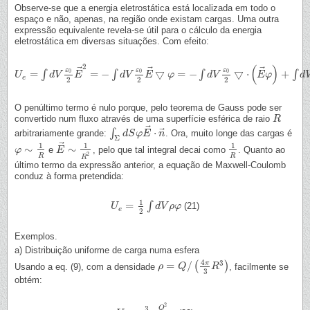
Observe-se que a energia eletrostática está localizada em todo o
espaço e não, apenas, na região onde existam cargas. Uma outra
expressão equivalente revela-se útil para o cálculo da energia
eletrostática em diversas situações. Com efeito:
2
(
)
⃗
⃗
⃗
ε
ε
ε
=
=
−
▽
=
−
▽
⋅
+
0
0
0
∫
∫
∫
∫
U
U
e
=
∫
d
V
ε
d
0
2
V
E
→
E
2
=
−
∫
d
V
ε
0
2
E
d
→
V
▽
φ
E
=
−
∫
d
V
φ
ε
0
2
▽
⋅
(
E
→
d
φ
V
)
+
∫
d
V
ε
0
2
φ
E
▽
φ
⋅
E
→
d
e
2
2
2
O penúltimo termo é nulo porque, pelo teorema de Gauss pode ser
convertido num fluxo através de uma superfície esférica de raio
R
R
⃗
⃗
⋅
∫
arbitrariamente grande:
. Ora, muito longe das cargas é
∫
Σ
d
S
d
S
φ
E
φ
→
E
⋅
n
→
n
Σ
⃗
1
1
1
∼
∼
e
, pelo que tal integral decai como
. Quanto ao
φ
φ
∼
1
R
E
E
→
∼
1
R
2
1
R
2
R
R
R
último termo da expressão anterior, a equação de Maxwell-Coulomb
conduz à forma pretendida:
1
=
∫
(21)
U
U
e
=
1
2
∫
d
V
ρ
d
φ
V
ρ
φ
e
2
Exemplos.
a) Distribuição uniforme de carga numa esfera
4
3
π
=
/
(
)
Usando a eq. (9), com a densidade
, facilmente se
ρ
ρ
=
Q
/
Q
(
4
π
3
R
3
)
R
3
obtém:
2
3
Q