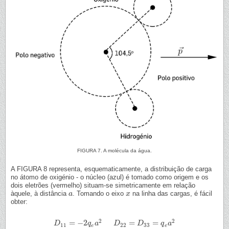
FIGURA 7. A molécula da água.
A FIGURA 8 representa, esquematicamente, a distribuição de carga
no átomo de oxigénio - o núcleo (azul) é tomado como origem e os
dois eletrões (vermelho) situam-se simetricamente em relação
àquele, à distância
. Tomando o eixo
na linha das cargas, é fácil
a
a
x
x
obter:
2
2
=
−
2
=
=
D
D
11
=
−
2
q
e
a
2
q
D
a
22
=
D
33
D
=
q
e
a
2
D
q
a
11
22
33
e
e