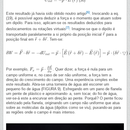
=
−
⋅
(
)
(30)
U
U
i
n
t
=
−
p
→
⋅
p
E
→
E
(
r
→
r
)
i
n
t
[6]
Este resultado já havia sido obtido noutro artigo
. Invocando a eq.
(19), é possível agora deduzir a força e o momento que atuam sobre
um dipólo. Para isso, aplicam-se os resultados deduzidos para
[7]
deslocamentos ou rotações virtuais
. Imagine-se que o dipólo é
⃗
transportado paralelamente a si próprio da posição inicial
para a
r
r
→
⃗
⃗
+
posição final em
. Tem-se:
r
r
→
+
δ
δ
r
r
→
[
]
⃗
⃗
⃗
⃗
⃗
⃗
⃗
⃗
⃗
⃗
=
⋅
=
−
=
⋅
(
+
)
−
(
)
=
⋅
(
⋅
▽
)
δ
δ
W
W
=
F
→
F
⋅
δ
r
→
δ
r
=
−
d
U
i
n
d
t
=
U
p
→
⋅
[
E
→
p
(
r
→
E
+
δ
r
r
→
)
−
E
δ
r
→
(
r
→
E
)
]
=
p
r
→
⋅
(
δ
r
→
p
⋅
▽
)
E
δ
r
→
(
r
→
)
i
n
t
⃗
∂
⃗
E
=
⋅
Por exemplo,
. Quer dizer, a força é nula para um
F
F
x
=
p
→
p
⋅
∂
E
→
∂
x
x
∂
x
campo uniforme e, no caso de ser não uniforme, a força tem a
direção do crescimento do campo. Uma experiência simples exibe
este resultado. Abra-se uma torneira de água até escorrer um
pequeno fio de água (FIGURA 9). Esfregando em um pano de flanela
um pente de plástico e aproximando- a, sem tocar, do fio de água,
ver-se-á este a encurvar em direção ao pente. Porquê? O pente ficou
eletrizado pela flanela, originando um campo não uniforme que atua
sobre as moléculas da água (dipólos como se viu), puxando-as para
as regiões onde o campo é mais intenso.