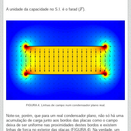
A unidade da capacidade no S.I. é o farad (
).
F
F
FIGURA 4. Linhas de campo num condensador plano real.
Note-se, porém, que para um real condensador plano, não só há uma
acumulação de carga junto aos bordos das placas como o campo
deixa de ser uniforme nas proximidades destes bordos e existem
linhas de força no exterior das placas (FIGURA 4). Na verdade, um