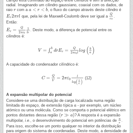
campo está confinado ao espaço entre cilindros e tem a direcção
radial. Imaginando um cilindro gaussiano, coaxial com os dados, de
<
<
raio
com a
, o fluxo do campo através deste cilindro é
r
r
a
a
<
r
<
b
r
b
Q
2
que, pela lei de Maxwell-Coulomb deve ser igual a
.
E
E
r
2
π
π
r
l
r
l
Q
ε
0
r
ε
0
Então:
Q
1
=
. Deste modo, a diferença de potencial entre os
E
E
r
=
Q
2
π
ε
0
1
l
r
r
2
π
ε
l
r
0
cilindros é:
(
)
Q
b
b
=
=
∫
V
V
=
∫
a
b
d
r
E
d
r
=
r
Q
E
2
π
ε
0
l
l
o
g
(
b
a
l
o
)
g
r
2
a
a
π
ε
l
0
A capacidade do condensador cilíndrico é:
Q
l
=
=
2
(12)
C
C
=
Q
V
=
2
π
ε
0
l
π
l
o
ε
g
(
b
a
)
0
(
)
V
b
l
o
g
a
A expansão multipolar do potencial
Considere-se uma distribuição de carga localizada numa região
limitada do espaço, de extensão típica
- por exemplo, um núcleo
a
a
atómico ou uma molécula. Como se comporta o potencial elétrico em
(
≫
)
pontos distantes dessa região
? A resposta é a expansão
(
r
r
≫
a
)
a
a
multipolar,
i.e.
, o desenvolvimento do potencial em potências de
.
a
r
r
Para isso, escolhe-se um ponto qualquer no interior da distribuição
para origem do sistema de coordenadas. Deste modo, a densidade de