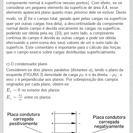
componente normal à superfície nesses pontos). Com efeito, se se
considerar um pequeno elemento da superfície de área
, esse
δ
δ
A
A
elemento aparecerá plano quanto mais próximo dele se estiver. Deste
⃗
modo, se
for o campo total, gerado quer pelas cargas na superfície
E
E
→
quer por outras cargas fora dela), a descontinuidade da componente
normal deste campo é devida unicamente às cargas na superfície,
podendo ser obtida pela eq. (10); por outro lado, a componente
contínua do campo é devida às outras cargas e pode ser obtida
efectuando a semi-soma dos seus valores de um e outro lado da
superfície. Este comentário é importante para o cálculo das forças
que o campo exerce sobre cargas distribuídas superficialmente.
c) O condensador plano
Considerem-se dois planos paralelos (distantes
), tendo o plano da
a
a
−
esquerda (FIGURA 3) densidade de carga
e o da direita
; o
ρ
ρ
S
−
ρ
ρ
S
S
S
eixo
é perpendicular aos planos. Por sobreposição dos campos
z
z
originados por cada plano, obtém-se:
=
0
no exterior dos planos
E
E
z
=
0
z
ρ
=
S
entre os planos
E
E
z
=
ρ
S
ε
0
z
ε
0