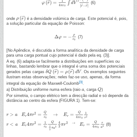
1
′
⃗
(
)
=
∫
(6)
φ
φ
(
r
→
r
)
=
1
4
π
ε
0
∫
d
V
d
′
ρ
V
(
r
→
′
)
|
r
→
−
r
→
|
4
⃗
⃗
∣
∣
π
ε
−
∣
∣
r
r
0
⃗
(
)
onde
é a densidade volúmica de carga. Este potencial é, pois,
ρ
ρ
(
r
→
r
)
a solução particular da equação de Poisson:
ρ
Δ
=
−
(7)
Δ
φ
φ
=
−
ρ
ε
0
ε
0
[No Apêndice, é discutida a forma analítica da densidade de carga
para uma carga pontual cujo potencial é dado pela eq. (3)].
A eq. (6) adapta-se facilmente a distribuições em superfícies ou
linhas, bastando lembrar que o integral é uma soma dos potenciais
⃗
⃗
(
)
=
(
)
gerados pelas cargas
. Os exemplos seguintes
δ
δ
Q
Q
(
r
→
r
)
=
ρ
(
r
ρ
→
)
r
d
V
d
V
ilustram estas observações; neles faz-se uso, apenas, da forma
[3]
integral da equação de Maxwell-Coulomb
.
a) Distribuição uniforme numa esfera (raio
, carga
)
a
a
Q
Q
Por simetria, o campo elétrico tem a direcção radial e só depende da
distância ao centro da esfera (FIGURA 1). Tem-se:
Q
Q
1
2
>
4
=
→
=
r
r
>
a
E
a
r
4
π
r
E
2
=
Q
π
ε
0
r
→
E
r
=
Q
4
π
ε
0
1
r
2
E
r
r
4
2
ε
π
ε
r
0
0
Q
Q
1
4
2
2
→
r
<
4
=
=
a
(8)
r
r
<
a
E
r
4
π
r
E
2
=
1
ε
π
0
r
Q
4
3
π
a
3
4
3
π
r
2
→
π
E
r
r
=
Q
4
π
ε
0
E
r
a
3
r
r
3
4
3
4
ε
π
ε
a
3
0
0
π
a
3