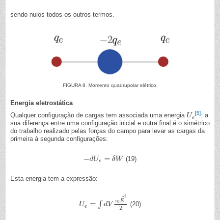
sendo nulos todos os outros termos.
FIGURA 8. Momento quadrupolar elétrico.
Energia eletrostática
[5]
Qualquer configuração de cargas tem associada uma energia
: a
U
U
e
e
sua diferença entre uma configuração inicial e outra final é o simétrico
do trabalho realizado pelas forças do campo para levar as cargas da
primeira à segunda configurações:
−
=
(19)
−
d
d
U
U
e
=
δ
W
δ
W
e
Esta energia tem a expressão:
2
⃗
ε
E
=
0
∫
(20)
U
U
e
=
∫
d
V
ε
d
0
E
V
→
2
2
e
2