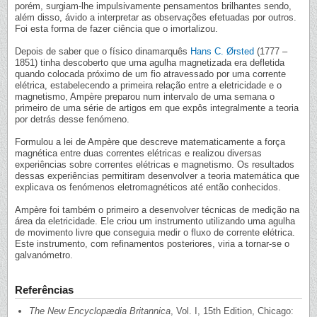
porém, surgiam-lhe impulsivamente pensamentos brilhantes sendo,
além disso, ávido a interpretar as observações efetuadas por outros.
Foi esta forma de fazer ciência que o imortalizou.
Depois de saber que o físico dinamarquês
Hans C. Ørsted
(1777 –
1851) tinha descoberto que uma agulha magnetizada era defletida
quando colocada próximo de um fio atravessado por uma corrente
elétrica, estabelecendo a primeira relação entre a eletricidade e o
magnetismo, Ampère preparou num intervalo de uma semana o
primeiro de uma série de artigos em que expôs integralmente a teoria
por detrás desse fenómeno.
Formulou a lei de Ampère que descreve matematicamente a força
magnética entre duas correntes elétricas e realizou diversas
experiências sobre correntes elétricas e magnetismo. Os resultados
dessas experiências permitiram desenvolver a teoria matemática que
explicava os fenómenos eletromagnéticos até então conhecidos.
Ampère foi também o primeiro a desenvolver técnicas de medição na
área da eletricidade. Ele criou um instrumento utilizando uma agulha
de movimento livre que conseguia medir o fluxo de corrente elétrica.
Este instrumento, com refinamentos posteriores, viria a tornar-se o
galvanómetro.
Referências
The New Encyclopædia Britannica
, Vol. I, 15th Edition, Chicago: