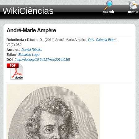
WikiCiências
André-Marie Ampère
Referência :
Ribeiro, D., (2014) André-Marie Ampère,
Rev. Ciência Elem.
,
V2(2):039
Autores
:
Daniel Ribeiro
Editor
:
Eduardo Lage
DOI
:
[
http://doi.org/10.24927/rce2014.039
]