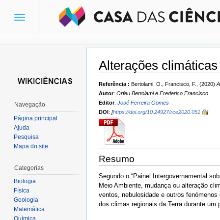
Toggle
navigation
Alterações climáticas
Ir para:
navegação
,
pesquisa
Referência :
Bertolami, O., Francisco, F., (2020)
A
Autor
:
Orfeu Bertolami e Frederico Francisco
Editor
:
José Ferreira Gomes
Navegação
DOI
:
[
https://doi.org/10.24927/rce2020.051
]
Página principal
Ajuda
Pesquisa
Mapa do site
Resumo
Categorias
Segundo o “Painel Intergovernamental so
Biologia
Meio Ambiente, mudança ou alteração climá
Física
ventos, nebulosidade e outros fenómenos c
Geologia
dos climas regionais da Terra durante um 
Matemática
Química