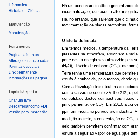
Informática
Há um consenso científico generalizado de
História da Ciência
industrialização, começou a alterar signif
Há, no entanto, que salientar que o clima 
Manutenção
movimentação de placas tectónicas, formaç
Manutenção
O Efeito de Estufa
Ferramentas
Em termos médios, a temperatura da Terra
presentes na atmosfera, absorvem a radiaçã
Páginas afluentes
parte dessa energia seja absorvida pela s
Alterações relacionadas
(H
O), dióxido de carbono (CO
), metano 
Páginas especiais
2
2
Link permanente
Terra tenha uma temperatura que permite a 
Informações da página
estufa é conhecida, pelo menos, desde que
Com a Revolução Industrial, as socieda
Imprimir/exportar
com o carvão no século XVIII e XIX, o pet
centralidade destes combustíveis trouxe, 
Criar um livro
principalmente, de CO
. Em 2013, a conc
2
Descarregar como PDF
ppm em média no período pré-industrial. 
Versão para impressão
medição indireta, a concentação de CO
n
2
gelo também permitem confirmar com gran
estufa a seguir ao vapor de água (que tem