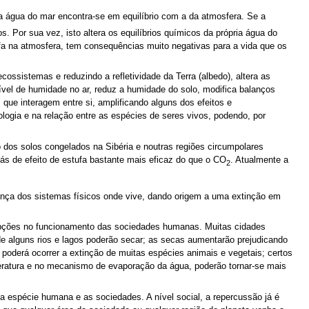
 água do mar encontra-se em equilíbrio com a da atmosfera. Se a
 Por sua vez, isto altera os equilíbrios químicos da própria água do
fa na atmosfera, tem consequências muito negativas para a vida que os
ssistemas e reduzindo a refletividade da Terra (albedo), altera as
ível de humidade no ar, reduz a humidade do solo, modifica balanços
 que interagem entre si, amplificando alguns dos efeitos e
ogia e na relação entre as espécies de seres vivos, podendo, por
o dos solos congelados na Sibéria e noutras regiões circumpolares
gás de efeito de estufa bastante mais eficaz do que o CO
. Atualmente a
2
ança dos sistemas físicos onde vive, dando origem a uma extinção em
rupções no funcionamento das sociedades humanas. Muitas cidades
e alguns rios e lagos poderão secar; as secas aumentarão prejudicando
 poderá ocorrer a extinção de muitas espécies animais e vegetais; certos
eratura e no mecanismo de evaporação da água, poderão tornar-se mais
a espécie humana e as sociedades. A nível social, a repercussão já é