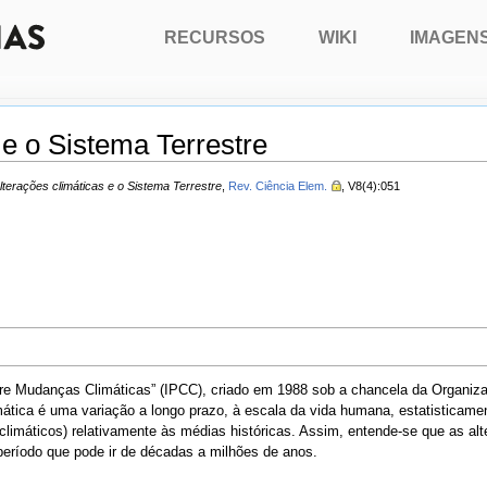
RECURSOS
WIKI
IMAGEN
 e o Sistema Terrestre
lterações climáticas e o Sistema Terrestre
,
Rev. Ciência Elem.
, V8(4):051
bre Mudanças Climáticas” (IPCC), criado em 1988 sob a chancela da Organiz
tica é uma variação a longo prazo, à escala da vida humana, estatisticamente
limáticos) relativamente às médias históricas. Assim, entende-se que as alte
período que pode ir de décadas a milhões de anos.