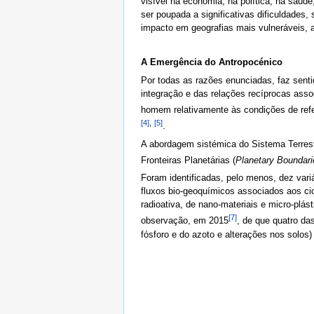
visível na economia, na política, na saúd
ser poupada a significativas dificuldades
impacto em geografias mais vulneráveis, 
A Emergência do Antropocénico
Por todas as razões enunciadas, faz sent
integração e das relações recíprocas assoc
homem relativamente às condições de ref
[4]
,
[5]
.
A abordagem sistémica do Sistema Terrest
Fronteiras Planetárias (
Planetary Boundari
Foram identificadas, pelo menos, dez variá
fluxos bio-geoquímicos associados aos cic
radioativa, de nano-materiais e micro-plá
[7]
observação, em 2015
, de que quatro da
fósforo e do azoto e alterações nos solo