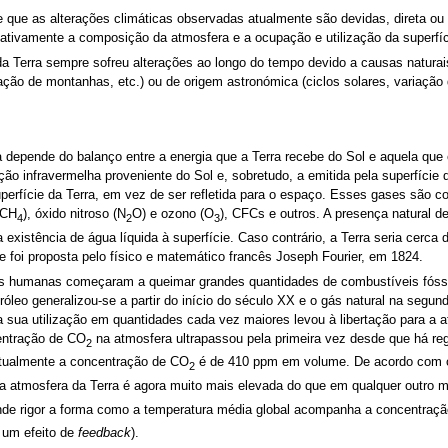
 que as alterações climáticas observadas atualmente são devidas, direta ou 
icativamente a composição da atmosfera e a ocupação e utilização da superfíc
da Terra sempre sofreu alterações ao longo do tempo devido a causas naturais
ão de montanhas, etc.) ou de origem astronómica (ciclos solares, variação d
 depende do balanço entre a energia que a Terra recebe do Sol e aquela que
o infravermelha proveniente do Sol e, sobretudo, a emitida pela superfície d
uperfície da Terra, em vez de ser refletida para o espaço. Esses gases são 
(CH
), óxido nitroso (N
O) e ozono (O
), CFCs e outros. A presença natural d
4
2
3
existência de água líquida à superfície. Caso contrário, a Terra seria cerca d
 foi proposta pelo físico e matemático francês Joseph Fourier, em 1824.
des humanas começaram a queimar grandes quantidades de combustíveis fós
róleo generalizou-se a partir do início do século XX e o gás natural na seg
a sua utilização em quantidades cada vez maiores levou à libertação para a 
entração de CO
na atmosfera ultrapassou pela primeira vez desde que há r
2
Atualmente a concentração de CO
é de 410 ppm em volume. De acordo com os
2
a atmosfera da Terra é agora muito mais elevada do que em qualquer outro
de rigor a forma como a temperatura média global acompanha a concentraç
 um efeito de
feedback
).