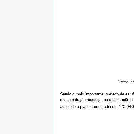
Variação da
Sendo o mais importante, o efeito de estu
desflorestação massiça, ou a libertação 
o
aquecido o planeta em média em 1
C (FI