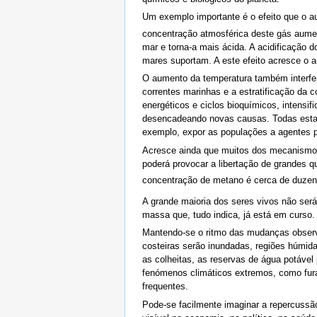
Um exemplo importante é o efeito que o 
concentração atmosférica deste gás aument
mar e torna-a mais ácida. A acidificação
mares suportam. A este efeito acresce o 
O aumento da temperatura também interfere
correntes marinhas e a estratificação da 
energéticos e ciclos bioquímicos, intensi
desencadeando novas causas. Todas estas 
exemplo, expor as populações a agentes p
Acresce ainda que muitos dos mecanismos
poderá provocar a libertação de grandes 
concentração de metano é cerca de duze
A grande maioria dos seres vivos não ser
massa que, tudo indica, já está em curso.
Mantendo-se o ritmo das mudanças observ
costeiras serão inundadas, regiões húmid
as colheitas, as reservas de água potável
fenómenos climáticos extremos, como fura
frequentes.
Pode-se facilmente imaginar a repercussão