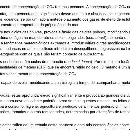
aumento de concentração de CO
tem nos oceanos. A concentração de CO
na
2
2
ar, uma percentagem significativa desse aumento é absorvida pelos oceanos.
 dos oceanos, se por um lado amortece o aumento dos gases de efeito de estu
aumento de temperatura da própria água do mar.
 nos ciclos das chuvas, provoca a fusão das calotes polares, modificando eco
coluna de água no mar, derrete os solos congelados (
permafrost
), aumenta o n
fica fenómenos meteorológicos extremos e introduz várias outras modificações
mudanças no ambiente físico introduzem desequilíbrios progressivos na biol
atogénicos com os quais não teriam contacto de outra forma.
 conhecidos têm ciclos de retroação (
feedback loops
). Por exemplo, a fusã
quantidades de metano (CH
) que se encontra retido no gelo. O metano é um 
4
ntas vezes menor que a concentração de CO
.
2
á capaz de evoluir modificando a sua biologia a tempo de acompanhar a mud
adas, estas aprofundar-se-ão significativamente e provocarão grandes dis
as e com neve abundante poderão tornar-se mais quentes e secas, os leitos d
 para consumo, higiene, agricultura e produção de alimentos poderão diminuir;
cões, tornados e outras tempestades, determinados por alterações de temp
 catastrófica de um cenário desta natureza e com tais consequências sobre 