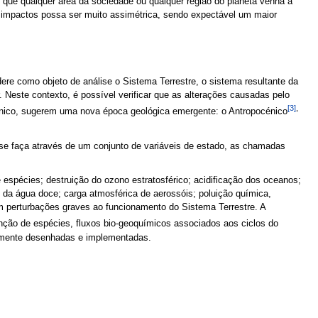
l que qualquer área da sociedade ou qualquer região do planeta venha a
os impactos possa ser muito assimétrica, sendo expectável um maior
re como objeto de análise o Sistema Terrestre, o sistema resultante da
r. Neste contexto, é possível verificar que as alterações causadas pelo
[3]
,
énico, sugerem uma nova época geológica emergente: o Antropocénico
se faça através de um conjunto de variáveis de estado, as chamadas
e espécies; destruição do ozono estratosférico; acidificação dos oceanos;
o da água doce; carga atmosférica de aerossóis; poluição química,
am perturbações graves ao funcionamento do Sistema Terrestre. A
tinção de espécies, fluxos bio-geoquímicos associados aos ciclos do
temente desenhadas e implementadas.