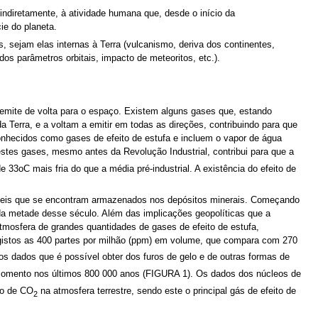
indiretamente, à atividade humana que, desde o início da
ie do planeta.
, sejam elas internas à Terra (vulcanismo, deriva dos continentes,
os parâmetros orbitais, impacto de meteoritos, etc.).
 emite de volta para o espaço. Existem alguns gases que, estando
a Terra, e a voltam a emitir em todas as direções, contribuindo para que
conhecidos como gases de efeito de estufa e incluem o vapor de água
estes gases, mesmo antes da Revolução Industrial, contribui para que a
e 33oC mais fria do que a média pré-industrial. A existência do efeito de
seis que se encontram armazenados nos depósitos minerais. Começando
unda metade desse século. Além das implicações geopolíticas que a
atmosfera de grandes quantidades de gases de efeito de estufa,
egistos as 400 partes por milhão (ppm) em volume, que compara com 270
 dados que é possível obter dos furos de gelo e de outras formas de
 momento nos últimos 800 000 anos (FIGURA 1). Os dados dos núcleos de
ão de CO
na atmosfera terrestre, sendo este o principal gás de efeito de
2