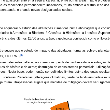
e, no abastecimento e na segurança social, entre outras áreas. Não é prováve
, se as tendências permanecerem inalteradas, muito embora a distribuição d
acentuando, e criando novas desigualdades sociais.
ido enquadrar o estudo das alterações climáticas numa abordagem que conside
iadas à Atmosfera, à Biosfera, à Criosfera, à Hidrosfera, à Litosfera Superio
erência dos últimos 11700 anos, a época geológica conhecida como o Holoc
re sugere que o estudo do impacto das atividades humanas sobre o planeta 
[6]
es
, FIGURA 3)
.
veis relevantes: alterações climáticas; perda de biodiversidade e extinção d
los do fósforo e do azoto; destruição de ecossistemas primordiais; utilizaçã
sticos. Nesta base, podem então ser definidos limites acima dos quais result
s Fronteiras Planetárias (alterações climáticas, perda de biodiversidade e ex
s) já foram ultrapassadas sugere que medidas de mitigação devem ser urgen