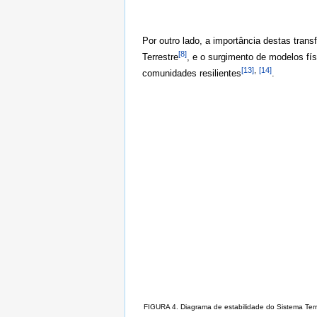
Por outro lado, a importância destas tra
[8]
Terrestre
, e o surgimento de modelos fí
[13]
,
[14]
comunidades resilientes
.
FIGURA 4. Diagrama de estabilidade do Sistema Terr