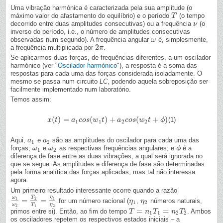
Uma vibração harmónica é caracterizada pela sua amplitude (o
máximo valor do afastamento do equilíbrio) e o período
(o tempo
T
T
decorrido entre duas amplitudes consecutivas) ou a frequência
(o
ν
ν
inverso do período, i.e., o número de amplitudes consecutivas
observadas num segundo). A frequência angular
é, simplesmente,
ω
ω
2
a frequência multiplicada por
.
2
π
π
Se aplicarmos duas forças, de frequências diferentes, a um oscilador
harmónico (ver "
Oscilador harmónico
"), a resposta é a soma das
respostas para cada uma das forças considerada isoladamente. O
mesmo se passa num circuito
LC
, podendo aquela sobreposição ser
facilmente implementado num laboratório.
Temos assim:
(
)
=
(
)
+
(
+
)
(1)
x
x
(
t
t
)
=
a
1
c
a
o
s
(
c
w
o
1
s
t
)
+
w
a
2
t
c
o
s
(
w
a
2
t
c
+
o
ϕ
s
)
w
t
ϕ
1
1
2
2
Aqui,
e
são as amplitudes do oscilador para cada uma das
a
a
1
a
a
2
1
2
forças;
e
as respectivas frequências angulares; e
é a
ω
ω
1
ω
ω
2
ϕ
ϕ
1
2
diferença de fase entre as duas vibrações, a qual será ignorada no
que se segue. As amplitudes e diferença de fase são determinadas
pela forma analítica das forças aplicadas, mas tal não interessa
agora.
Um primeiro resultado interessante ocorre quando a razão
η
ω
T
=
=
1
2
1
for um número racional (
,
números naturais,
ω
1
ω
2
=
T
2
T
1
=
η
1
η
2
η
η
1
η
η
2
1
2
ω
η
T
2
1
2
=
=
primos entre si). Então, ao fim do tempo
. Ambos
T
T
=
n
1
T
n
1
=
T
n
2
T
2
n
T
1
1
2
2
os osciladores repetem os respectivos estados iniciais – a