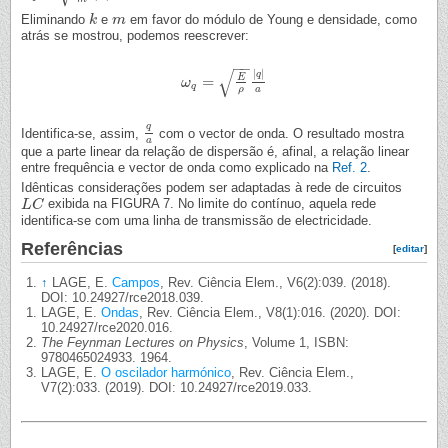
Eliminando
e
em favor do módulo de Young e densidade, como
k
k
m
m
atrás se mostrou, podemos reescrever:
−
−
√
|
|
q
E
=
ω
ω
q
=
E
ρ
|
q
|
a
q
ρ
a
q
Identifica-se, assim,
com o vector de onda. O resultado mostra
q
a
a
que a parte linear da relação de dispersão é, afinal, a relação linear
entre frequência e vector de onda como explicado na
Ref. 2
.
Idênticas considerações podem ser adaptadas à rede de circuitos
exibida na FIGURA 7. No limite do contínuo, aquela rede
L
L
C
C
identifica-se com uma linha de transmissão de electricidade.
Referências
[
editar
]
↑
LAGE, E.
Campos
, Rev. Ciência Elem., V6(2):039. (2018).
DOI: 10.24927/rce2018.039.
LAGE, E.
Ondas
, Rev. Ciência Elem., V8(1):016. (2020). DOI:
10.24927/rce2020.016.
The Feynman Lectures on Physics
, Volume 1, ISBN:
9780465024933. 1964.
LAGE, E.
O oscilador harmónico
, Rev. Ciência Elem.,
V7(2):033. (2019). DOI: 10.24927/rce2019.033.