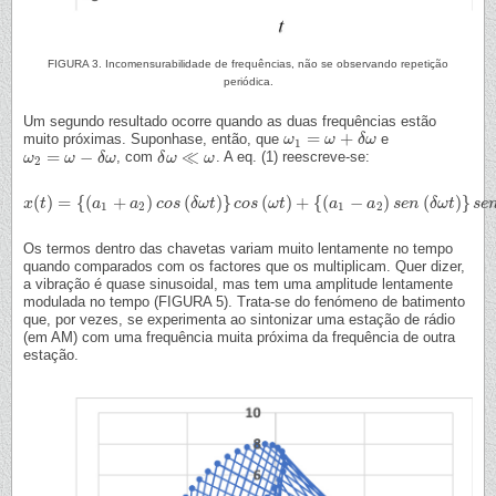
FIGURA 3. Incomensurabilidade de frequências, não se observando repetição
periódica.
Um segundo resultado ocorre quando as duas frequências estão
=
+
muito próximas. Suponhase, então, que
e
ω
ω
1
=
ω
+
ω
δ
ω
δ
ω
1
=
−
≪
, com
. A eq. (1) reescreve-se:
ω
ω
2
=
ω
−
ω
δ
ω
δ
ω
δ
δ
ω
ω
≪
ω
ω
2
(
)
=
{
(
+
)
(
)
}
(
)
+
{
(
−
)
(
)
}
x
x
(
t
t
)
=
{
(
a
1
+
a
a
2
)
c
o
s
(
a
δ
ω
t
c
)
}
o
c
s
o
s
(
δ
ω
ω
t
t
)
+
{
(
a
c
1
o
−
s
a
2
ω
)
s
t
e
n
(
δ
ω
t
)
a
}
s
e
n
(
w
a
t
)
s
e
n
δ
ω
t
s
e
1
2
1
2
Os termos dentro das chavetas variam muito lentamente no tempo
quando comparados com os factores que os multiplicam. Quer dizer,
a vibração é quase sinusoidal, mas tem uma amplitude lentamente
modulada no tempo (FIGURA 5). Trata-se do fenómeno de batimento
que, por vezes, se experimenta ao sintonizar uma estação de rádio
(em AM) com uma frequência muita próxima da frequência de outra
estação.