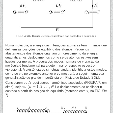
FIGURA 6B). Circuito elétrico equivalente aos osciladores acoplados.
Numa molécula, a energia das interações atómicas tem mínimos que
definem as posições de equilíbrio dos átomos. Pequenos
afastamentos dos átomos originam um crescimento da energia
quadrática nos deslocamentos como se os átomos estivessem
ligados por molas. A procura dos modos normais de vibração da
molécula é fundamental para determinar o respetivo espectro
vibracional. A existência de simetrias ajuda a identificar estes modos,
como se viu no exemplo anterior e se mostrará, a seguir, numa sua
generalização de grande importância em Física do Estado Sólido.
Considerem-se
osciladores harmónicos acoplados (FIGURA 7, em
N
N
(
=
1
,
2
,
.
.
.
,
)
cima); seja
o deslocamento do oscilador n
u
u
n
(
n
=
n
1
,
2
,
.
.
.
,
N
)
N
n
contado a partir da posição de equilíbrio (marcado com x, na FIGURA
7).