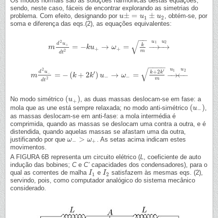
Os modos normais são as soluções harmónicas destas equações,
sendo, neste caso, fáceis de encontrar explorando as simetrias do
±
=
±
problema. Com efeito, designando por
, obtém-se, por
u
u
±
=
u
1
±
u
u
2
u
1
2
soma e diferença das eqs.(2), as equações equivalentes:
−
−
√
u
u
2
1
2
d
u
k
+
=
−
→
=
−
→
−
→
m
m
d
2
u
+
d
t
2
=
−
k
k
u
u
+
→
ω
+
=
ω
k
m
→
u
1
→
u
2
+
+
2
m
d
t
−
−
−
−
√
u
u
2
′
1
2
+
2
d
u
′
k
k
−
=
−
(
+
2
)
→
=
−
→
←
−
m
m
d
2
u
−
d
t
2
=
−
(
k
+
k
2
k
′
)
u
−
k
→
ω
u
−
=
k
+
2
ω
k
′
m
→
u
1
←
u
2
−
−
2
m
d
t
(
)
No modo simétrico
, as duas massas deslocam-se em fase: a
(
u
u
+
)
+
(
)
mola que as une está sempre relaxada; no modo anti-simétrico
,
(
u
u
−
)
−
as massas deslocam-se em anti-fase: a mola intermédia é
comprimida, quando as massas se deslocam uma contra a outra, e é
distendida, quando aquelas massas se afastam uma da outra,
>
justificando por que
. As setas acima indicam estes
ω
ω
−
>
ω
+
ω
−
+
movimentos.
A FIGURA 6B representa um circuito elétrico (
L
, coeficiente de auto
indução das bobines;
C
e
C’
capacidades dos condensadores), para o
qual as correntes de malha
e
satisfazem às mesmas eqs. (2),
I
I
1
I
I
2
1
2
servindo, pois, como computador analógico do sistema mecânico
considerado.