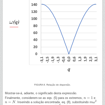
FIGURA 8. Relação de dispersão.
Mostrar-se-á, adiante, o significado desta expressão.
=
1
Finalmente, considerem-se as eqs. (5) para os extremos,
e
n
n
=
1
2
=
. Inserindo a solução encontrada, eq. (8), substituindo
n
n
=
N
N
m
m
ω
ω
2