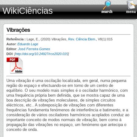
WikiCiências
Vibrações
Referência :
Lage, E., (2020)
Vibrações
,
Rev. Ciência Elem.
, V8(1):015
Autor
:
Eduardo Lage
Editor
:
José Ferreira Gomes
DOI
:
[
http://doi.org/10.24927/rce2020.015
]
Uma vibração é uma oscilação localizada, em geral, numa pequena
região do espaço e efectuando-se em torno de um centro de
equilíbrio. O seu modelo mais simples é o oscilador harmónico, com
uma frequência própria bem definida, que se mostra capaz de uma
boa descrição de vibrações moleculares, de simples circuitos
eléctricos, etc.. A sobreposição de vibrações com diferentes
frequências fundamenta fenómenos de interferência e batimento, e a
consideração de vários osciladores harmónicos acoplados conduz ao
importante conceito de modos normais de vibração, bem como à
propagação das vibrações no espaço, um fenómeno que antecipa o
conceito de onda.