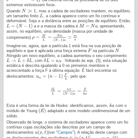
e
i
q
(
2
N
−
1
)
+
i
x
=
1
extremos estivessem fixos.
≫
1
Quando
, mas a cadeia de osciladores mantem, no equilíbrio,
N
N
≫
1
um tamanho finito
, a cadeia aparece como um fio contínuo e
L
L
deformável. Seja
a distância entre as posições de equilíbrio. Então,
a
a
=
(
−
1
)
=
a e a massa da cadeia é
, apresentando,
L
L
=
(
N
−
1
N
)
M
M
=
N
a
N
a
assim, no equilíbrio, uma densidade (massa por unidade de
N
m
m
M
=
=
≃
comprimento)
.
ρ
ρ
=
M
L
=
N
m
(
N
−
1
)
a
≃
m
a
(
−
1
)
a
L
N
a
Imagine-se, agora, que a partícula 1 está fixa na sua posição de
equilíbrio e que é aplicada uma força externa
na partícula
.
F
F
N
N
Atingido um novo equilíbrio, a cadeia aumentou o seu comprimento
→
+
=
, com
. Voltando às eqs. (3), esta situação
L
L
→
L
+
δ
L
L
δ
L
δ
δ
L
L
=
u
N
u
N
estática é descrita igualando a 0 os primeiros membros e
acrescentado a força F à última equação. É fácil encontrar os
F
=
(
−
1
)
deslocamentos:
, pelo que:
u
u
n
=
(
n
−
1
n
)
F
k
n
k
u
δ
L
F
=
=
N
δ
L
L
=
u
N
(
N
−
1
)
a
=
F
k
a
(
−
1
)
L
k
a
N
a
Esta é uma forma da lei de Hooke: identificamos, assim,
com o
k
k
a
a
(
)
módulo de Young
adaptado a este modelo unidimensional de um
(
E
E
)
sólido.
Observado de longe, o sistema de osciladores aparece como um fio
contínuo cujas oscilações são descritas por um campo de
(
,
)
deslocamentos
(ver "
Campos
"). A relação deste campo com
u
u
(
x
x
,
t
)
t
[
(
,
)
]
=
(
)
os deslocamentos dos osciladores é:
.