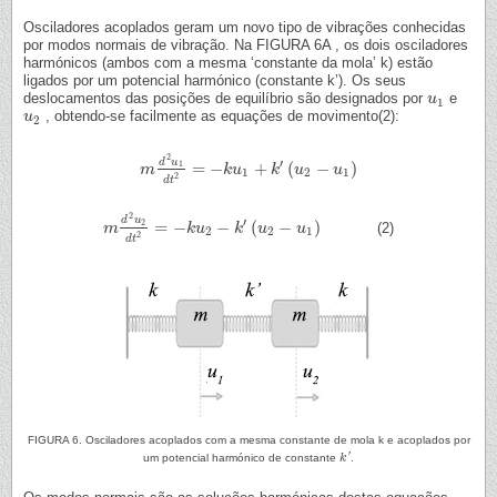
Osciladores acoplados geram um novo tipo de vibrações conhecidas
por modos normais de vibração. Na FIGURA 6A , os dois osciladores
harmónicos (ambos com a mesma ‘constante da mola’ k) estão
ligados por um potencial harmónico (constante k’). Os seus
deslocamentos das posições de equilíbrio são designados por
e
u
u
1
1
, obtendo-se facilmente as equações de movimento(2):
u
u
2
2
2
d
u
′
=
−
+
(
−
)
1
m
m
d
2
u
1
d
t
2
=
−
k
k
u
u
1
+
k
′
(
u
k
2
−
u
u
1
)
u
1
2
1
2
d
t
2
d
u
′
=
−
−
(
−
)
2
(2)
m
m
d
2
u
2
d
t
2
=
−
k
k
u
u
2
−
k
′
(
u
k
2
−
u
u
1
)
u
2
2
1
2
d
t
FIGURA 6. Osciladores acoplados com a mesma constante de mola k e acoplados por
um potencial harmónico de constante
k
'
.
k
′