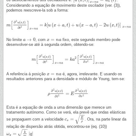
[
u
u
(
x
x
,
t
)
]
t
x
=
n
a
=
u
n
(
t
)
u
t
n
=
x
n
a
Considerando a equação de movimento deste oscilador (ver. (3)),
podemos reescreve-la sob a forma:
[
]
2
∂
(
,
)
u
x
t
=
[
(
+
,
)
+
(
−
,
)
−
2
(
,
)
]
m
m
[
∂
2
u
(
x
,
t
)
∂
t
2
]
x
=
n
a
=
k
[
k
u
(
u
x
+
a
x
,
t
)
+
u
a
(
x
t
−
a
,
t
)
−
u
2
u
x
(
x
,
t
)
]
x
a
=
t
n
a
u
x
t
=
x
n
a
2
∂
t
=
x
n
a
→
0
=
No limite
, com
fixo, este segundo membro pode
a
a
→
0
x
x
=
n
a
n
a
desenvolver-se até à segunda ordem, obtendo-se:
[
]
[
]
2
2
∂
(
,
)
∂
(
,
)
u
x
t
u
x
t
2
=
m
m
[
∂
2
u
(
x
,
t
)
∂
t
2
]
x
=
n
a
=
k
a
k
2
a
[
∂
2
u
(
x
,
t
)
∂
x
2
]
x
=
n
a
2
2
∂
∂
x
t
=
=
x
n
a
x
n
a
=
A referência à posição
é, agora, irrelevante. E usando os
x
x
=
n
a
n
a
resultados anteriores para a densidade e módulo de Young, tem-se:
2
2
∂
(
,
)
∂
(
,
)
u
x
t
u
x
t
=
ρ
ρ
∂
2
u
(
x
,
t
)
∂
t
2
=
E
E
∂
2
u
(
x
,
t
)
∂
x
2
2
2
∂
∂
x
t
Esta é a equação de onda a uma dimensão que merece um
tratamento autónomo. Como se verá, ela prevê que ondas elásticas
−
−
√
E
=
se propaguem com a velocidade
. Ora, na parte linear da
c
c
s
=
E
ρ
s
ρ
relação de dispersão atrás obtida, encontrou-se (eq. (10))
−
−
√
k
=
|
|
ω
ω
q
=
k
m
|
q
|
q
q
m