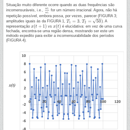
Situação muito diferente ocorre quando as duas frequências são
ω
1
incomensuráveis, i.e.,
for um número irracional. Agora, não há
ω
1
ω
1
ω
1
repetição possível, embora possa, por vezes, parecer (FIGURA 3;
−
−
√
=
3
=
50
amplitudes iguais às da FIGURA 1,
,
). A
T
T
1
=
3
T
T
2
=
50
1
2
(
+
1
)
(
)
representação
vs
é elucidativa: em vez de uma curva
x
x
(
t
t
+
1
)
x
x
(
t
t
)
fechada, encontra-se uma região densa, mostrando ser este um
método expedito para exibir a incomensurabilidade dos períodos
(FIGURA 4).