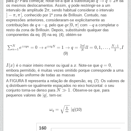
→
+
2
para
? Para começar, notar-se-á que a substituição
dá
q
q
q
q
→
q
+
q
2
π
π
os mesmos deslocamentos. Assim,
pode restringir-se a um
q
q
2
intervalo de amplitude
, sendo habitual considerar o intervalo
2
π
π
]
−
,
]
, conhecido por 1ª zona de Brillouin. Contudo, nas
]
−
π
,
π
π
]
π
expressões anteriores, consideraram-se explicitamente as
–
[
0
,
]
−
contribuições de
e
, pelo que
com
a completar o
q
q
–
q
q
q
q
ϵ
ϵ
[
0
,
π
π
]
−
q
q
resto da zona de Brillouin. Depois, substituindo qualquer das
componentes da eq. (8) na eq. (4), obtém-se
−
1
2
±
±
N
N
π
l
=
0
→
=
1
→
=
=
0
,
1
,
.
.
.
,
,
i
q
n
i
q
N
∑
∑
n
=
1
N
e
e
±
i
q
n
=
0
→
e
±
i
q
N
e
=
1
→
q
=
2
π
l
N
l
q
l
l
l
=
0
,
1
,
.
.
.
,
N
−
1
2
,
I
I
=
1
2
n
N
(9)
(
)
=
0
é o maior inteiro menor ou igual a
. Note-se que
,
I
I
(
x
x
)
x
x
q
q
=
0
embora permitido, é muitas vezes omitido porque corresponde a uma
translação uniforme de todas as massas
A FIGURA 8 representa a relação de dispersão, eq. (7). Os valores de
q distribuem-se igualmente espaçados no eixo horizontal: o seu
≫
1
conjunto torna-se denso para
. Observe-se que, para
N
N
≫
1
|
|
pequenos valores de
, tem-se:
|
q
q
|
−
−
√
k
=
|
|
(10)
ω
ω
q
=
k
m
|
q
|
q
q
m