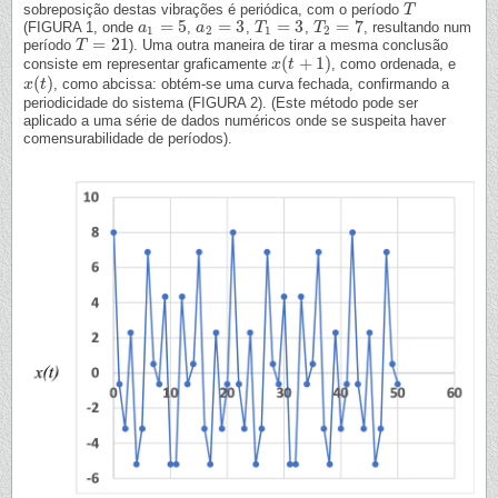
sobreposição destas vibrações é periódica, com o período
T
T
=
5
=
3
=
3
=
7
(FIGURA 1, onde
,
,
,
, resultando num
a
a
1
=
5
a
a
2
=
3
T
T
1
=
3
T
T
2
=
7
1
2
1
2
=
21
período
). Uma outra maneira de tirar a mesma conclusão
T
T
=
21
(
+
1
)
consiste em representar graficamente
, como ordenada, e
x
x
(
t
t
+
1
)
(
)
, como abcissa: obtém-se uma curva fechada, confirmando a
x
x
(
t
t
)
periodicidade do sistema (FIGURA 2). (Este método pode ser
aplicado a uma série de dados numéricos onde se suspeita haver
comensurabilidade de períodos).