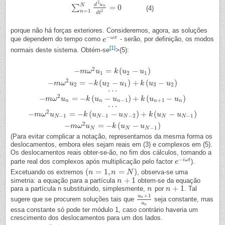
2
d
u
N
=
0
∑
n
(4)
∑
n
=
1
N
d
2
u
n
d
t
2
=
0
=
1
n
2
d
t
porque não há forças exteriores. Consideremos, agora, as soluções
−
ω
x
que dependem do tempo como
- serão, por definição, os modos
e
e
−
ω
x
[1]
normais deste sistema. Obtém-se
>(5):
2
−
=
(
−
)
−
m
m
ω
ω
2
u
u
1
=
k
(
u
2
k
−
u
u
1
)
u
1
2
1
2
−
=
−
(
−
)
+
(
−
)
−
m
m
ω
ω
2
u
u
2
=
−
k
(
u
2
−
k
u
1
u
)
+
k
(
u
u
3
−
u
2
)
k
u
u
2
2
1
3
2
.
.
.
.
.
.
2
−
=
−
(
−
)
+
(
−
)
−
m
m
ω
ω
2
u
u
n
=
−
k
(
u
n
−
k
u
n
u
−
1
)
+
k
u
(
u
n
+
1
−
u
n
k
)
u
u
−
1
+
1
n
n
n
n
n
.
.
.
.
.
.
2
−
=
−
(
−
)
+
(
−
)
−
m
m
ω
ω
2
u
u
N
−
1
=
−
k
(
u
N
−
k
1
−
u
u
N
−
2
)
+
k
u
(
u
N
−
u
N
−
1
k
)
u
u
−
1
−
1
−
2
−
1
N
N
N
N
N
2
−
=
−
(
−
)
−
m
m
ω
ω
2
u
u
N
=
−
k
(
u
N
−
k
u
N
u
−
1
)
u
−
1
N
N
N
(Para evitar complicar a notação, representamos da mesma forma os
deslocamentos, embora eles sejam reais em (3) e complexos em (5).
Os deslocamentos reais obter-se-ão, no fim dos cálculos, tomando a
−
i
ω
t
parte real dos complexos após multiplicação pelo factor
).
e
e
−
i
ω
t
(
=
1
,
=
)
Excetuando os extremos
, observa-se uma
(
n
n
=
1
,
n
=
N
n
)
N
+
1
simetria: a equação para a partícula
obtem-se da equação
n
n
+
1
+
1
para a partícula n substituindo, simplesmente,
por
. Tal
n
n
n
n
+
1
+
1
u
n
sugere que se procurem soluções tais que
seja constante, mas
u
n
+
1
u
n
u
n
essa constante só pode ter módulo 1, caso contrário haveria um
crescimento dos deslocamentos para um dos lados.