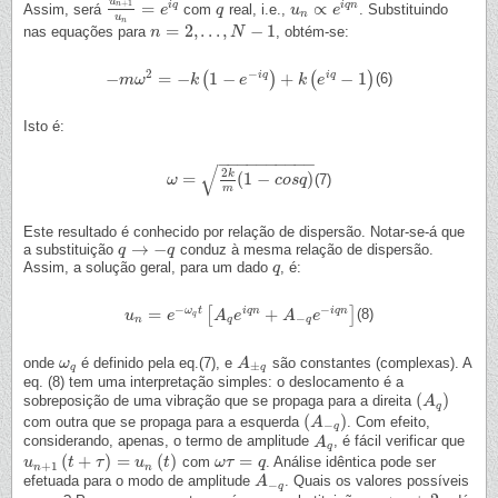
u
+
1
=
∝
i
q
i
q
n
n
Assim, será
com
real, i.e.,
. Substituindo
u
n
+
1
u
n
=
e
e
i
q
q
q
u
u
n
∝
e
i
q
e
n
n
u
n
=
2
,
.
.
.
,
−
1
nas equações para
, obtém-se:
n
n
=
2
,
.
.
.
,
N
−
1
N
2
−
−
=
−
1
−
+
−
1
i
q
i
q
(
)
(
)
(6)
−
m
m
ω
ω
2
=
−
k
(
1
−
k
e
−
i
q
)
+
k
e
(
e
i
q
−
1
)
k
e
Isto é:
−
−
−
−
−
−
−
−
−
−
√
2
k
=
(
1
−
)
(7)
ω
ω
=
2
k
m
(
1
−
c
o
s
q
)
c
o
s
q
m
Este resultado é conhecido por relação de dispersão. Notar-se-á que
→
−
a substituição
conduz à mesma relação de dispersão.
q
q
→
−
q
q
Assim, a solução geral, para um dado
, é:
q
q
−
−
=
+
ω
t
i
q
n
i
q
n
[
]
(8)
u
u
n
=
e
−
ω
e
q
t
[
A
q
e
A
i
q
n
e
+
A
−
q
e
−
A
i
q
n
]
e
q
−
n
q
q
onde
é definido pela eq.(7), e
são constantes (complexas). A
ω
ω
q
A
A
±
q
±
q
q
eq. (8) tem uma interpretação simples: o deslocamento é a
(
)
sobreposição de uma vibração que se propaga para a direita
(
A
A
q
)
q
(
)
com outra que se propaga para a esquerda
. Com efeito,
(
A
A
−
q
)
−
q
considerando, apenas, o termo de amplitude
, é fácil verificar que
A
A
q
q
(
+
)
=
(
)
=
com
. Análise idêntica pode ser
u
u
n
+
1
(
t
+
t
τ
)
=
u
τ
n
(
t
)
u
t
ω
ω
τ
τ
=
q
q
+
1
n
n
efetuada para o modo de amplitude
. Quais os valores possíveis
A
A
−
q
−
q