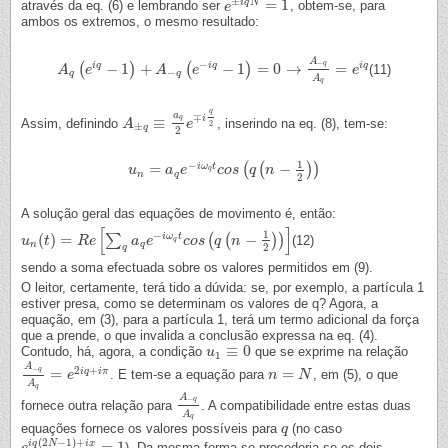
±
=
1
i
q
N
através da eq. (6) e lembrando ser
, obtem-se, para
e
e
±
i
q
N
=
1
ambos os extremos, o mesmo resultado:
A
−
−
q
−
1
+
−
1
=
0
→
=
i
q
i
q
i
q
(
)
(
)
(11)
A
A
q
(
e
i
e
q
−
1
)
+
A
−
q
(
e
A
−
i
q
−
1
)
e
=
0
→
A
−
q
A
q
=
e
i
q
e
−
q
q
A
q
q
a
∓
i
q
≡
Assim, definindo
, inserindo na eq. (8), tem-se:
A
A
±
q
≡
a
q
2
e
∓
e
i
q
2
2
±
q
2
1
−
=
−
i
ω
t
(
(
)
)
u
u
n
=
a
q
e
a
−
i
e
ω
q
t
c
o
s
c
(
o
q
s
(
n
−
q
1
2
n
)
)
q
n
q
2
A solução geral das equações de movimento é, então:
[
]
1
−
(
)
=
−
i
ω
t
∑
(
(
)
)
(12)
u
u
n
(
t
)
t
=
R
e
[
∑
R
q
e
a
q
e
−
i
ω
a
q
t
c
e
o
s
(
q
(
n
c
−
o
1
s
2
)
)
q
]
n
q
n
q
2
q
sendo a soma efectuada sobre os valores permitidos em (9).
O leitor, certamente, terá tido a dúvida: se, por exemplo, a partícula 1
estiver presa, como se determinam os valores de q? Agora, a
equação, em (3), para a partícula 1, terá um termo adicional da força
que a prende, o que invalida a conclusão expressa na eq. (4).
≡
0
Contudo, há, agora, a condição
que se exprime na relação
u
u
1
≡
0
1
A
2
+
−
q
=
=
i
q
i
π
. E tem-se a equação para
, em (5), o que
A
−
q
A
q
=
e
e
2
i
q
+
i
π
n
n
=
N
N
A
q
A
−
q
fornece outra relação para
. A compatibilidade entre estas duas
A
−
q
A
q
A
q
equações fornece os valores possíveis para
(no caso
q
q
(
2
−
1
)
+
=
1
i
q
N
i
x
). Da mesma forma se procederia se os dois
e