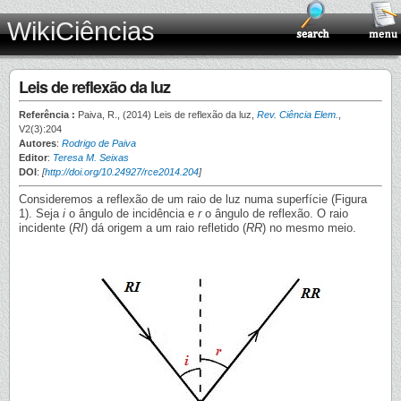
WikiCiências
Leis de reflexão da luz
Referência :
Paiva, R., (2014) Leis de reflexão da luz,
Rev. Ciência Elem.
,
V2(3):204
Autores
:
Rodrigo de Paiva
Editor
:
Teresa M. Seixas
DOI
:
[
http://doi.org/10.24927/rce2014.204
]
Consideremos a reflexão de um raio de luz numa superfície (Figura
1). Seja
i
o ângulo de incidência e
r
o ângulo de reflexão. O raio
incidente (
RI
) dá origem a um raio refletido (
RR
) no mesmo meio.