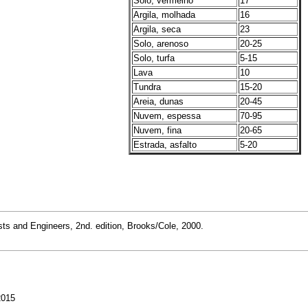
Solo, vermelho
17
Argila, molhada
16
Argila, seca
23
Solo, arenoso
20-25
Solo, turfa
5-15
Lava
10
Tundra
15-20
Areia, dunas
20-45
Nuvem, espessa
70-95
Nuvem, fina
20-65
Estrada, asfalto
5-20
ists and Engineers, 2nd. edition, Brooks/Cole, 2000.
2015