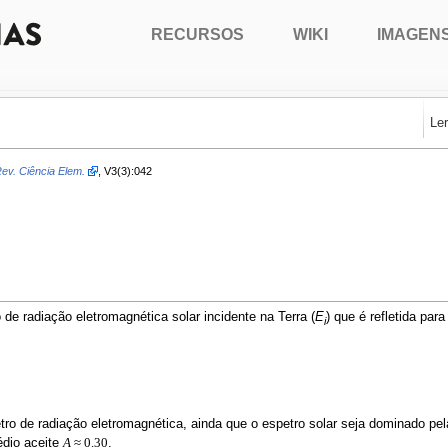
RECURSOS
WIKI
IMAGEN
Le
ev. Ciência Elem.
, V3(3):042
o de radiação eletromagnética solar incidente na Terra (
E
) que é refletida par
i
tro de radiação eletromagnética, ainda que o espetro solar seja dominado pela
édio aceite
.
A
≈ 0.30