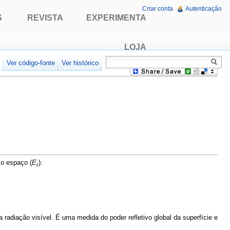
Criar conta
Autenticação
S
REVISTA
EXPERIMENTA
LOJA
r
Ver código-fonte
Ver histórico
a o espaço (
E
):
r
 radiação visível. É uma medida do poder refletivo global da superfície e