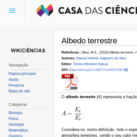
Toggle
navigation
Albedo terrestre
Ir para:
navegação
,
pesquisa
Referência :
Silva, M.S., (2015) Albedo terrestre,
R
Autores
:
Manuel António Salgueiro da Silva
Editor
:
Teresa Monteiro Seixas
Navegação
DOI
:
[
http://doi.org/10.24927/rce2015.042
]
Página principal
Ajuda
Pesquisa
Mapa do site
O
albedo terrestre
(
A
) representa a fraçã
Categorias
Biologia
Física
Geologia
Considera-se, nesta definição, todo o espe
Matemática
atmosfera terrestres, sendo o seu valor m
Química