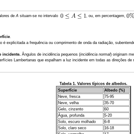
valores de
A
situam-se no intervalo
, ou, em percentagem,
rfície
.
o é explicitada a frequência ou comprimento de onda da radiação, subentende
o incidente.
Ângulos de incidência pequenos (
incidência normal
) originam me
rfícies Lambertanas que espalham a luz incidente em todas as direções de 
Tabela 1. Valores típicos de albedos.
Superfície
Albedo (%)
Neve, fresca
75-95
Neve, velha
35-70
Gelo, cinzento
60
Água, profunda
5-20
Solo, escuro molhado
6-8
Solo, claro seco
16-18