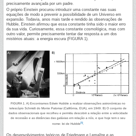
precisamente avançada por um padre.
O próprio Einstein procurou introduzir uma constante nas suas
equações de modo a prevenir a possibilidade de um Universo em
expansão. Todavia, anos mais tarde e rendido às observações de
Hubble, Einstein afirmou que essa constante tinha sido o maior erro
da sua vida. Curiosamente, essa constante cosmológica, mas com
outro valor, permite precisamente tentar dar resposta a um dos
mistérios atuais: a energia escura (FIGURA 1).
FIGURA 1. A) Encontramos Edwin Hubble a realizar observações astronómicas no
telescópio Schmidt do Monte Palomar (Califórnia, EUA), em 1949. B) O conjunto de
dados observacionais que recolheu e permitiu descobrir a relação entre a velocidade
de recessão e as distâncias das galáxias em relação a nós, e que hoje tem o seu
[5]
nome: lei de Hubble
.
Os desenvolvimentos teóricos de Friedmann e Lemaître e as