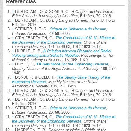
Referências
↑
BERTOLAMI, O. & GOMES, C.,
A Origem do Universo in
Ética Aplicada: Investigação Científica
, Edições, 70. 2018.
↑
BERTOLAMI, O.,
Do Big Bang ao Homem
, Porto, U. Porto
Edições. 2016.
↑
STEINER, J. E. S.,
Origem do Universo e do Homem
,
Estudos Avançados
, 20, 58. 2006.
↑
O’RAIFEARTAIGH, C.,
The Contribution of V. M. Slipher to
the Discovery of the Expanding Universe
,
Origins of the
Expanding Universe
, 471 pp 49-63, 1912-1923. 2012.
↑
HUBBLE, E. P.,
A Relation between Distance and Radial
Velocity among Extra-Galactic Nebulae
,
Proceedings of the
National Academy of Science
, 15, 168. 1929.
↑
HOYLE, F.,
XA New Model for the Expanding Universe
,
Monthly Notices of the Royal Astronomical Society
, 108, 372.
1948.
↑
BONDI, H. & GOLD, T.,
The Steady-State Theory of the
Expanding Universe
,
Monthly Notices of the Royal
Astronomical Society
, 108, 252. 1948.
↑
BERTOLAMI, O. & GOMES, C.,
A Origem do Universo in
Ética Aplicada: Investigação Científica
, Edições, 70. 2018.
↑
BERTOLAMI, O.,
Do Big Bang ao Homem
, Porto, U. Porto
Edições. 2016.
↑
STEINER, J. E. S.,
Origem do Universo e do Homem
,
Estudos Avançados
, 20, 58. 2006.
↑
O’RAIFEARTAIGH, C.,
The Contribution of V. M. Slipher to
the Discovery of the Expanding Universe
,
Origins of the
Expanding Universe
, 471 pp 49-63, 1912-1923. 2012.
↑
HARRISON, E. R.,
Darkness at Night: A Riddle of the