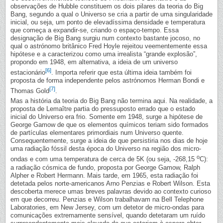
observações de Hubble constituem os dois pilares da teoria do Big
Bang, segundo a qual o Universo se cria a partir de uma singularidade
inicial, ou seja, um ponto de elevadíssima densidade e temperatura
que começa a expandir-se, criando o espaço-tempo. Essa
designação de Big Bang surgiu num contexto bastante jocoso, no
qual o astrónomo britânico Fred Hoyle rejeitou veementemente essa
hipótese e a caracterizou como uma irrealista “grande explosão”,
propondo em 1948, em alternativa, a ideia de um universo
[6]
estacionário
. Importa referir que esta última ideia também foi
proposta de forma independente pelos astrónomos Herman Bondi e
[7]
Thomas Gold
.
Mas a história da teoria do Big Bang não termina aqui. Na realidade, a
proposta de Lemaître partia do pressuposto errado que o estado
inicial do Universo era frio. Somente em 1948, surge a hipótese de
George Gamow de que os elementos químicos teriam sido formados
de partículas elementares primordiais num Universo quente.
Consequentemente, surge a ideia de que persistiria nos dias de hoje
uma radiação fóssil desta época do Universo na região dos micro-
o
ondas e com uma temperatura de cerca de 5K (ou seja, -268,15
C):
a radiação cósmica de fundo, proposta por George Gamow, Ralph
Alpher e Robert Hermann. Mais tarde, em 1965, esta radiação foi
detetada pelos norte-americanos Arno Penzias e Robert Wilson. Esta
descoberta merece umas breves palavras devido ao contexto curioso
em que decorreu. Penzias e Wilson trabalhavam na Bell Telephone
Laboratories, em New Jersey, com um detetor de micro-ondas para
comunicações extremamente sensível, quando detetaram um ruído