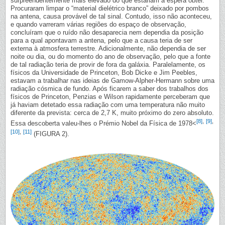
surpreendentemente mais elevado do que estariam à espera obter.
Procuraram limpar o “material dielétrico branco” deixado por pombos
na antena, causa provável de tal sinal. Contudo, isso não aconteceu,
e quando varreram várias regiões do espaço de observação,
concluíram que o ruído não desaparecia nem dependia da posição
para a qual apontavam a antena, pelo que a causa teria de ser
externa à atmosfera terrestre. Adicionalmente, não dependia de ser
noite ou dia, ou do momento do ano de observação, pelo que a fonte
de tal radiação teria de provir de fora da galáxia. Paralelamente, os
físicos da Universidade de Princeton, Bob Dicke e Jim Peebles,
estavam a trabalhar nas ideias de Gamow-Alpher-Hermann sobre uma
radiação cósmica de fundo. Após ficarem a saber dos trabalhos dos
físicos de Princeton, Penzias e Wilson rapidamente perceberam que
já haviam detetado essa radiação com uma temperatura não muito
diferente da prevista: cerca de 2,7 K, muito próximo do zero absoluto.
[8]
,
[9]
,
Essa descoberta valeu-lhes o Prémio Nobel da Física de 1978<
[10]
,
[11]
(FIGURA 2).