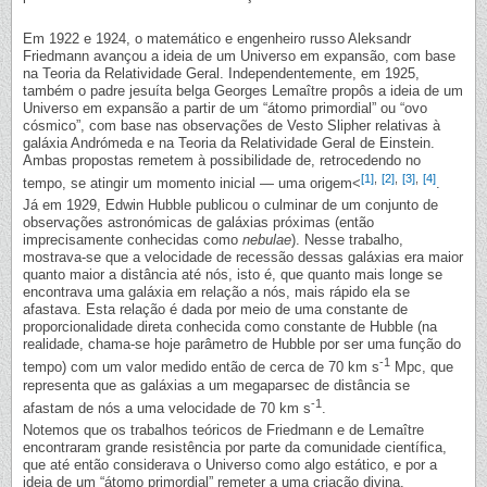
Em 1922 e 1924, o matemático e engenheiro russo Aleksandr
Friedmann avançou a ideia de um Universo em expansão, com base
na Teoria da Relatividade Geral. Independentemente, em 1925,
também o padre jesuíta belga Georges Lemaître propôs a ideia de um
Universo em expansão a partir de um “átomo primordial” ou “ovo
cósmico”, com base nas observações de Vesto Slipher relativas à
galáxia Andrómeda e na Teoria da Relatividade Geral de Einstein.
Ambas propostas remetem à possibilidade de, retrocedendo no
[1]
,
[2]
,
[3]
,
[4]
tempo, se atingir um momento inicial — uma origem<
.
Já em 1929, Edwin Hubble publicou o culminar de um conjunto de
observações astronómicas de galáxias próximas (então
imprecisamente conhecidas como
nebulae
). Nesse trabalho,
mostrava-se que a velocidade de recessão dessas galáxias era maior
quanto maior a distância até nós, isto é, que quanto mais longe se
encontrava uma galáxia em relação a nós, mais rápido ela se
afastava. Esta relação é dada por meio de uma constante de
proporcionalidade direta conhecida como constante de Hubble (na
realidade, chama-se hoje parâmetro de Hubble por ser uma função do
-1
tempo) com um valor medido então de cerca de 70 km s
Mpc, que
representa que as galáxias a um megaparsec de distância se
-1
afastam de nós a uma velocidade de 70 km s
.
Notemos que os trabalhos teóricos de Friedmann e de Lemaître
encontraram grande resistência por parte da comunidade científica,
que até então considerava o Universo como algo estático, e por a
ideia de um “átomo primordial” remeter a uma criação divina,