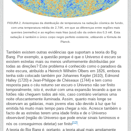
FIGURA 2. Anisotropias da distribuição de temperatura na radiação cósmica de fundo,
com uma temperatura média de 2,74K, em que as diferenças entre regiões mais
quentes (vermelho) e as regiões mais frias (azul) são da ordem dos 0,3 mK. Esta
radiação é também o único corpo negro perfeito existente, utilizando a fórmula de
Planck.
Também existem outras evidências que suportam a teoria do Big
Bang. Por exemplo, a questão porque é que o Universo é escuro se
existem estrelas mais ou menos uniformemente distribuídas por
todas as direções? Este problema é conhecido como o paradoxo da
noite escura, atribuído a Heinrich Wilhelm Olbers em 1826, embora
tenha sido colocado também por Johannes Kepler (1610), Edmond
Halley (1720) e Jean-Philippe de Chéseaux (1744) e tem como
resposta para o céu noturno ser escuro o Universo não ser finito
temporalmente, isto é, evoluir com uma expansão levando a que os
fotões não cheguem todos até nós, caso contrário veríamos uma
noite ofuscantemente iluminada. Assim, quanto mais longe se
observam as galáxias, mais jovens elas são devido à luz que foi
emitida há muito mais tempo para chegar a nós. Acresce também o
facto de as estrelas terem uma idade finita e de o Universo
observável (região do Universo que pode enviar sinais luminosos e
[12]
nós os conseguirmos detetar) ser finito
.
A teoria do Big Bang é, portanto, a teoria atual mais amplamente