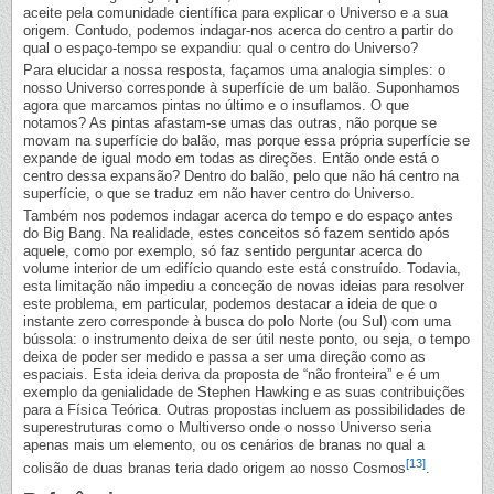
aceite pela comunidade científica para explicar o Universo e a sua
origem. Contudo, podemos indagar-nos acerca do centro a partir do
qual o espaço-tempo se expandiu: qual o centro do Universo?
Para elucidar a nossa resposta, façamos uma analogia simples: o
nosso Universo corresponde à superfície de um balão. Suponhamos
agora que marcamos pintas no último e o insuflamos. O que
notamos? As pintas afastam-se umas das outras, não porque se
movam na superfície do balão, mas porque essa própria superfície se
expande de igual modo em todas as direções. Então onde está o
centro dessa expansão? Dentro do balão, pelo que não há centro na
superfície, o que se traduz em não haver centro do Universo.
Também nos podemos indagar acerca do tempo e do espaço antes
do Big Bang. Na realidade, estes conceitos só fazem sentido após
aquele, como por exemplo, só faz sentido perguntar acerca do
volume interior de um edifício quando este está construído. Todavia,
esta limitação não impediu a conceção de novas ideias para resolver
este problema, em particular, podemos destacar a ideia de que o
instante zero corresponde à busca do polo Norte (ou Sul) com uma
bússola: o instrumento deixa de ser útil neste ponto, ou seja, o tempo
deixa de poder ser medido e passa a ser uma direção como as
espaciais. Esta ideia deriva da proposta de “não fronteira” e é um
exemplo da genialidade de Stephen Hawking e as suas contribuições
para a Física Teórica. Outras propostas incluem as possibilidades de
superestruturas como o Multiverso onde o nosso Universo seria
apenas mais um elemento, ou os cenários de branas no qual a
[13]
colisão de duas branas teria dado origem ao nosso Cosmos
.