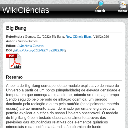
WikiCiências
Big Bang
Referência :
Gomes, C., (2022)
Big Bang
,
Rev. Ciência Elem.
, V10(2):026
Autor
:
Cláudio Gomes
Editor
:
João Nuno Tavares
DOI
:
[
https://doi.org/10.24927/rce2022.026
]
Resumo
A teoria do Big Bang corresponde ao modelo explicativo do início do
Universo a partir de um ponto (singularidade) de elevada densidade e
temperatura que começa a expandir- se, criando-se o espaço-tempo.
Sendo seguido pelo período de inflação cósmica, um período
dominado pela radiação e outro pela matéria (principalmente matéria
escura) até ao momento atual, dominado por uma energia escura,
permite explicar a história do nosso Universo observável. O modelo
do Big Bang é bem testado observacionalmente através das
previsões das abundâncias relativas dos elementos químicos
primordiais e da existência da radiação cósmica de fundo.