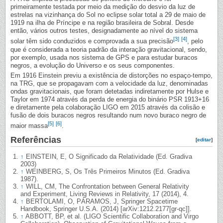
primeiramente testada por meio da medição do desvio da luz de
estrelas na vizinhança do Sol no eclipse solar total a 29 de maio de
1919 na ilha de Príncipe e na região brasileira de Sobral. Desde
então, vários outros testes, designadamente ao nível do sistema
[3]
[4]
solar têm sido conduzidos e comprovada a sua precisão
, pelo
que é considerada a teoria padrão da interação gravitacional, sendo,
por exemplo, usada nos sistema de GPS e para estudar buracos
negros, a evolução do Universo e os seus componentes.
Em 1916 Einstein previu a existência de distorções no espaço-tempo,
na TRG, que se propagavam com a velocidade da luz, denominadas
ondas gravitacionais, que foram detetadas indiretamente por Hulse e
Taylor em 1974 através da perda de energia do binário PSR 1913+16
e diretamente pela colaboração LIGO em 2015 através da colisão e
fusão de dois buracos negros resultando num novo buraco negro de
[5]
[6]
maior massa
.
Referências
[
editar
]
↑
EINSTEIN, E, O Significado da Relatividade (Ed. Gradiva
2003)
↑
WEINBERG, S, Os Três Primeiros Minutos (Ed. Gradiva
1987).
↑
WILL, CM, The Confrontation between General Relativity
and Experiment, Living Reviews in Relativity, 17 (2014), 4.
↑
BERTOLAMI, O, PÁRAMOS, J, Springer Spacetime
Handbook, Springer U.S.A. (2014) [arXiv:1212.2177[gr-qc]].
↑
ABBOTT, BP, et al. (LIGO Scientific Collaboration and Virgo