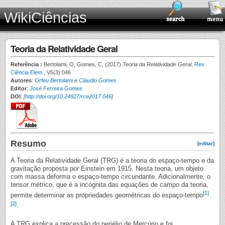
WikiCiências
Teoria da Relatividade Geral
Referência :
Bertolami, O, Gomes, C, (2017)
Teoria da Relatividade Geral
,
Rev.
Ciência Elem.
, V5(3):046
Autores
:
Orfeu Bertolami
e
Cláudio Gomes
Editor
:
José Ferreira Gomes
DOI
:
[
http://doi.org/10.24927/rce2017.046
]
Resumo
[
editar
]
A Teoria da Relatividade Geral (TRG) é a teoria do espaço-tempo e da
gravitação proposta por Einstein em 1915. Nesta teoria, um objeto
com massa deforma o espaço-tempo circundante. Adicionalmente, o
tensor métrico, que é a incógnita das equações de campo da teoria,
[1]
permite determinar as propriedades geométricas do espaço-tempo
[2]
.
A TRG explica a precessão do periélio de Mercúrio e foi