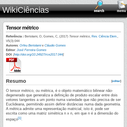
WikiCiências
Tensor métrico
Referência :
Bertolami, O, Gomes, C, (2017)
Tensor métrico
,
Rev. Ciência Elem.
,
V5(3):044
Autores
:
Orfeu Bertolami
e
Cláudio Gomes
Editor
:
José Ferreira Gomes
DOI
:
[
http://doi.org/10.24927/rce2017.044
]
Resumo
[
editar
]
O tensor métrico, ou métrica, é o objeto matemático bilinear não-
degenerado que generaliza a definição de produto escalar entre dois
vetores tangentes a um ponto numa variedade que não precisa de ser
Euclideana, permitindo assim definir distâncias numa dada geometria.
A métrica admite uma representação matricial, isto é, pode ser
escrita como uma matriz simétrica n x n, em que n é a dimensão do
[1]
espaço
.