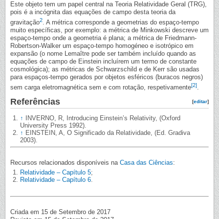
Este objeto tem um papel central na Teoria Relatividade Geral (TRG),
pois é a incógnita das equações de campo desta teoria da
2
gravitação
. A métrica corresponde a geometrias do espaço-tempo
muito específicas, por exemplo: a métrica de Minkowski descreve um
espaço-tempo onde a geometria é plana; a métrica de Friedmann-
Robertson-Walker um espaço-tempo homogéneo e isotrópico em
expansão (o nome Lemaître pode ser também incluído quando as
equações de campo de Einstein incluírem um termo de constante
cosmológica); as métricas de Schwarzschild e de Kerr são usadas
para espaços-tempo gerados por objetos esféricos (buracos negros)
[2]
sem carga eletromagnética sem e com rotação, respetivamente
.
Referências
[
editar
]
↑
INVERNO, R, Introducing Einstein’s Relativity, (Oxford
University Press 1992).
↑
EINSTEIN, A, O Significado da Relatividade, (Ed. Gradiva
2003).
Recursos relacionados disponíveis na
Casa das Ciências
:
Relatividade – Capítulo 5
;
Relatividade – Capítulo 6
.
Criada em 15 de Setembro de 2017