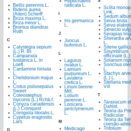
S
Hypochaeris
Bellis perennis L.
radicata L.
Scilla monop
Bidens aurea
Link.
I
(Aiton) Scherff
Sedum album
Briza maxima L.
Iris germanica
Seiva bruta
Briza minor L.
L.
Seiva elabor
Bromus diandrus
Senecio vulga
Roth
J
Serapias ling
Sherardia ar
C
Juncus
L.
bufonius L.
Calystegia sepium
Silene gallica
(L.) R. Br.
Sisymbrium
L
Campanula
officinale (L.
lusitanica L. in
Solanum nig
Lagurus
Loefl.
Sonchus ole
ovatus L.
Cardamine hirsuta
L.
Lamium
L.
Stachys arve
purpureum L.
Chelidonium majus
(L.) L.
Lavatera
L.
Stellaria medi
cretica L.
Cistus psilosepalus
Vill
Linum bienne
Sweet
Mill.
T
Coleostephus
Lolium
myconis (L.) Rchb.f.
perenne L.
Taraxacum e
Conyza canadensis
Lonicera
Dahlst.
(L.) Cronquist
periclymenum
Teoria da Pr
Corrigiola litoralis L.
L.
Radicular
Cyperus eragrostis
Teoria da Te
Lam.
M
coesão-ades
Trifolium
Medicago
D