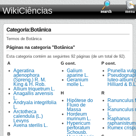
WikiCiências
Categoria:Botânica
Termos de Botânica
Páginas na categoria "Botânica"
Esta categoria contém as seguintes 92 páginas (de um total de 92).
A
G cont.
P cont.
Ageratina
Galium
Prunella vulg
adenophora
aparine L.
Pseudognap
(Spreng.) R. M.
Geranium
luteo-album (
King & H. Rob.
molle L.
Hilliard & B.L
Allium triquetrum L.
H
R
Anagallis arvensis
L.
Hipótese do
Ranunculus f
Andryala integrifolia
Fluxo de
L.
L.
Massa
Ranunculus 
Arctotheca
Hordeum
L.
calendula (L.)
murinum L.
Raphanus
Levyns
Hypericum
raphanistrum
Avena sterilis L.
perforatum
Rumex crispu
Schousb.
B