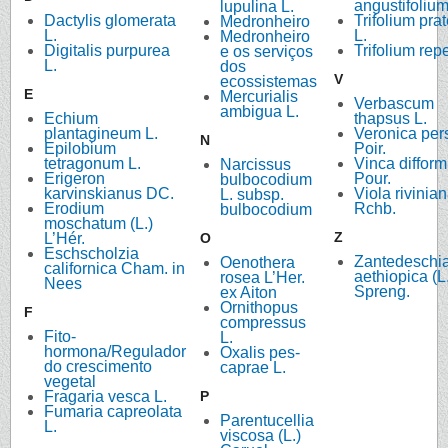
angustifolium
lupulina L.
Dactylis glomerata
Trifolium pra
Medronheiro
L.
L.
Medronheiro
Digitalis purpurea
Trifolium rep
e os serviços
L.
dos
V
ecossistemas
E
Mercurialis
Verbascum
ambigua L.
Echium
thapsus L.
plantagineum L.
Veronica per
N
Epilobium
Poir.
tetragonum L.
Vinca difform
Narcissus
Erigeron
Pour.
bulbocodium
karvinskianus DC.
Viola rivinia
L. subsp.
Erodium
Rchb.
bulbocodium
moschatum (L.)
Z
L’Hér.
O
Eschscholzia
Zantedeschi
Oenothera
californica Cham. in
aethiopica (L
rosea L’Her.
Nees
Spreng.
ex Aiton
Ornithopus
F
compressus
Fito-
L.
hormona/Regulador
Oxalis pes-
do crescimento
caprae L.
vegetal
Fragaria vesca L.
P
Fumaria capreolata
Parentucellia
L.
viscosa (L.)