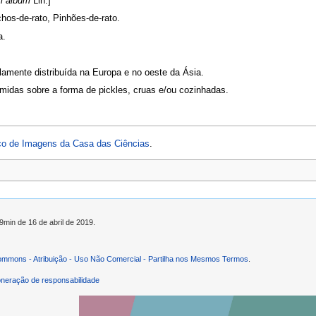
 album
Lin.]
chos-de-rato, Pinhões-de-rato.
a.
amente distribuída na Europa e no oeste da Ásia.
midas sobre a forma de pickles, cruas e/ou cozinhadas.
o de Imagens da Casa das Ciências
.
9min de 16 de abril de 2019.
ommons - Atribuição - Uso Não Comercial - Partilha nos Mesmos Termos
.
neração de responsabilidade