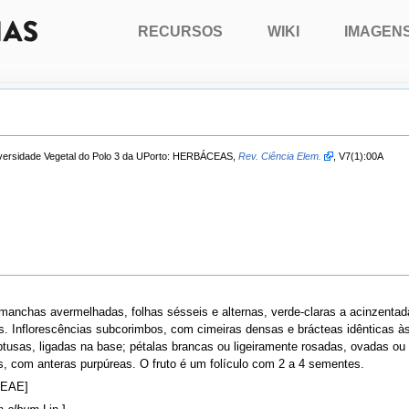
RECURSOS
WIKI
IMAGEN
Diversidade Vegetal do Polo 3 da UPorto: HERBÁCEAS,
Rev. Ciência Elem.
, V7(1):00A
 manchas avermelhadas, folhas sésseis e alternas, verde-claras a acinzentad
. Inflorescências subcorimbos, com cimeiras densas e brácteas idênticas às
tusas, ligadas na base; pétalas brancas ou ligeiramente rosadas, ovadas ou
, com anteras purpúreas. O fruto é um folículo com 2 a 4 sementes.
EAE]