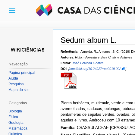
Toggle
navigation
Sedum album L.
Ir para:
navegação
,
pesquisa
Referência :
Almeida, R., Antunes, S. C. (2019) 
Autores
:
Rubim Almeida e Sara Cristina Antunes
Editor
:
José Ferreira Gomes
Navegação
DOI
:
[
http://doi.org/10.24927/rce2019.00A
]
Página principal
Ajuda
Pesquisa
Mapa do site
Planta herbácea, multicaule, verde e com
Categorias
avermelhadas, caducas, oblongas, obtusas
Biologia
pentâmeras de sépalas verdes, ovadas, ob
Física
agudas e livres. Androceu com 10 estames
Geologia
Família
: CRASSULACEAE [CRASSULAC
Matemática
Química