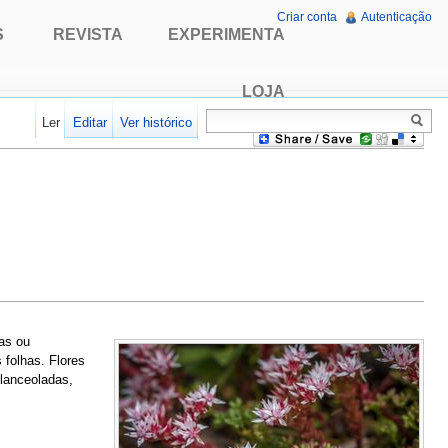
Criar conta
Autenticação
S
REVISTA
EXPERIMENTA
LOJA
Ler
Editar
Ver histórico
as ou
 folhas. Flores
 lanceoladas,