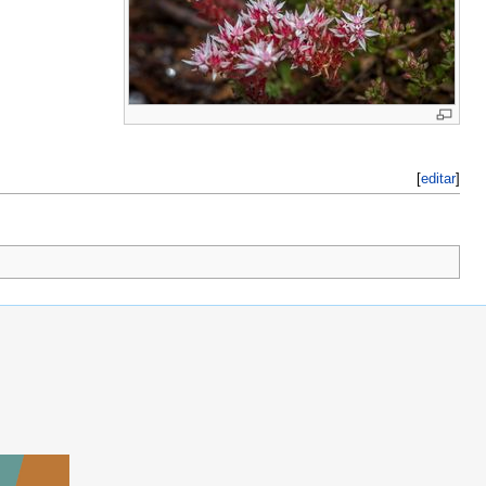
[
editar
]