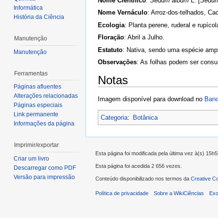
Nome Científico
:
Sedum album
L. [
Sedum
Informática
Nome Vernáculo
: Arroz-dos-telhados, Ca
História da Ciência
Ecologia
: Planta perene, ruderal e rupícol
Floração
: Abril a Julho.
Manutenção
Estatuto
: Nativa, sendo uma espécie ampl
Manutenção
Observações
: As folhas podem ser consu
Ferramentas
Notas
Páginas afluentes
Alterações relacionadas
Imagem disponível para download no
Banc
Páginas especiais
Link permanente
Categoria
:
Botânica
Informações da página
Imprimir/exportar
Esta página foi modificada pela última vez à(s) 15h5
Criar um livro
Esta página foi acedida 2 656 vezes.
Descarregar como PDF
Versão para impressão
Conteúdo disponibilizado nos termos da
Creative C
Política de privacidade
Sobre a WikiCiências
Exo